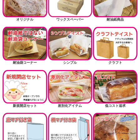
オリジナル
ワックスペーパー
耐油紙商品
耐油袋コーナー
シンプル
クラフト
新規開店セット
差別化アイテム
低コスト追求