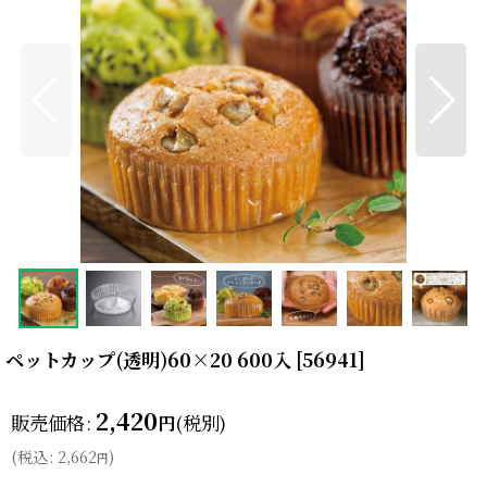
ペットカップ(透明)60×20 600入
[
56941
]
2,420
販売価格
:
(税別)
円
(
税込
:
2,662
)
円