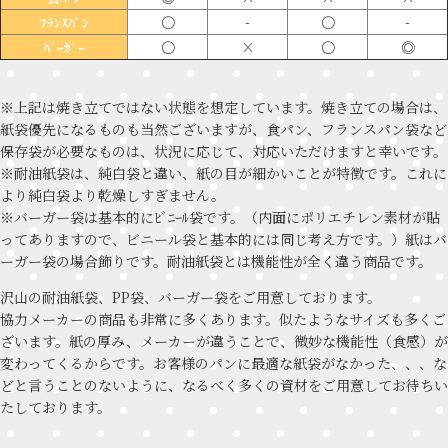
〇
-
〇
-
ﾌﾗﾝｽﾊﾟﾝ
〇
×
〇
◎
ﾊﾞｰｶﾞｰ
※上記は焼き立てではない状態を想定しています。焼き立ての場合は、
紙袋優先になるものも当然ございますが、食パン、フランスパン袋など
保存袋が必要なものは、状況に応じて、対応いただけますと幸いです。
※耐油紙袋は、純白袋と違い、紙の目が細かいことが特徴です。これに
より純白袋より乾燥しすぎません。
※バーガー袋は基本的にﾋﾞﾆｰﾙ袋です。（内面にポリエチレン素材が貼
ってありますので、ビニール袋と基本的には同じ考え方です。）紙はバ
ーガー袋の場合飾りです。耐油紙袋とは機能性が全く違う商品です。
沢山の耐油紙袋、PP袋、バーガー袋をご用意しております。
協力メーカーの商品も非常に多くあります。似たようなサイズも多くご
ざいます。紙の厚み、メーカーが違うことで、微妙な機能性（食感）が
変わってくるからです。お客様のパンに最適な紙袋がなかった、、、な
どと言うことのないように、なるべく多くの資材をご用意してお待ちい
たしております。