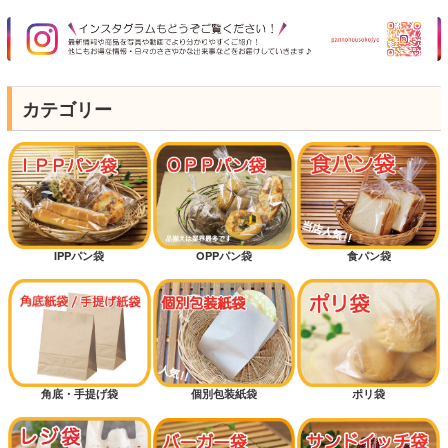
カテゴリー
IPPパン袋
OPPパン袋
食パン袋
角底・手提げ袋
個別包装紙袋
ポリ袋