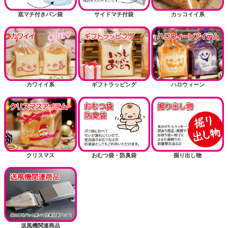
底マチ付きパン袋
サイドマチ付袋
カッコイイ系
カワイイ系
ギフトラッピング
ハロウィーン
クリスマス
おむつ袋・防臭袋
掘り出し物
送風機関連商品