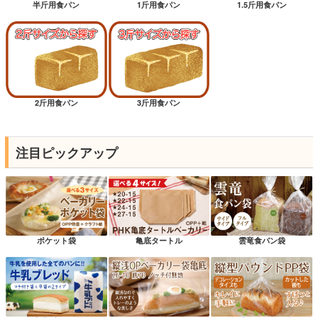
半斤用食パン
1斤用食パン
1.5斤用食パン
2斤用食パン
3斤用食パン
注目ピックアップ
ポケット袋
亀底タートル
雲竜食パン袋