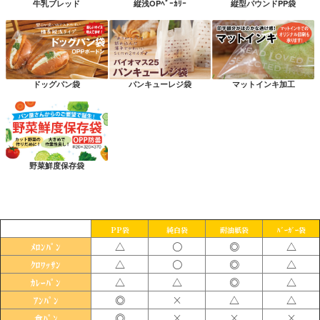
牛乳ブレッド
縦浅OPﾍﾞｰｶﾘｰ
縦型パウンドPP袋
ドッグパン袋
パンキューレジ袋
マットインキ加工
野菜鮮度保存袋
PP袋
純白袋
耐油紙袋
ﾊﾞｰｶﾞｰ袋
△
〇
◎
△
ﾒﾛﾝﾊﾟﾝ
△
〇
◎
△
ｸﾛﾜｯｻﾝ
△
△
◎
△
ｶﾚｰﾊﾟﾝ
◎
×
△
△
ｱﾝﾊﾟﾝ
◎
×
×
×
食ﾊﾟﾝ