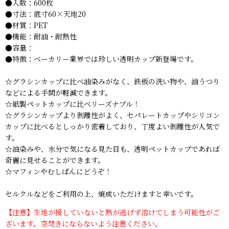
●入数：600
枚
●寸法：底寸60×天地20
●材質：PET
●機能：耐油・耐熱性
●容量：
●特徴：ベーカリー業界では珍しい透明カップ新登場です。
☆グラシンカップに比べ油染みがなく、鉄板の洗い物や、油うつり
などによる手間が軽減できます。
☆紙製ペットカップに比べリーズナブル！
☆グラシンカップより剥離性がよく、セパレートカップやシリコン
カップに比べるとしっかり密着しており、丁度よい剥離性が人気で
す。
☆油染みや、水分で気になる見た目も、透明ペットカップであれば
奇麗に見せることができます。
☆マフィンやむしぱんにどうぞ！
セルクルなどをご利用の上、焼成いただけますと幸いです。
【注意】生地が接していないと熱が逃げず溶けてしまう可能性がご
ざいます。空焚きにならないよう注意ください。