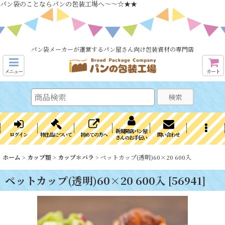
パン袋のことならパンの包装工場へ～～☆★★
パン袋メーカーが運営するパン屋さん向け包装資材の専門店
メニュー
カート
検索
新規開店パン屋
ログイン
特注品について
初めての方へ
問い合わせ
さんのお手伝い
ホーム
>
カップ類
>
カップ＊バラ
>
ペットカップ(透明)60×20 600入
ペットカップ(透明)60×20 600入
[
56941
]