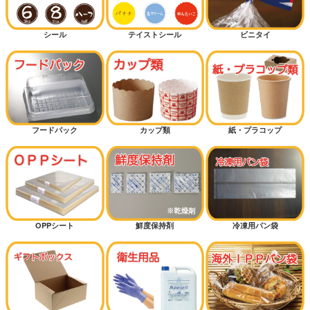
シール
テイストシール
ビニタイ
フードパック
カップ類
紙・プラコップ
OPPシート
鮮度保持剤
冷凍用パン袋