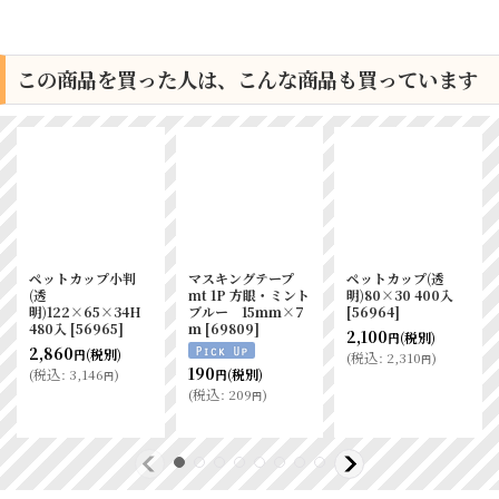
この商品を買った人は、こんな商品も買っています
ペットカップ小判
マスキングテープ
ペットカップ(透
(透
mt 1P 方眼・ミント
明)80×30 400入
明)122×65×34H
ブルー 15ｍｍ×7
[
56964
]
480入
[
56965
]
ｍ
[
69809
]
2,100
(税別)
円
2,860
(税別)
円
(
税込
:
2,310
)
円
190
(
税込
:
3,146
)
(税別)
円
円
(
税込
:
209
)
円