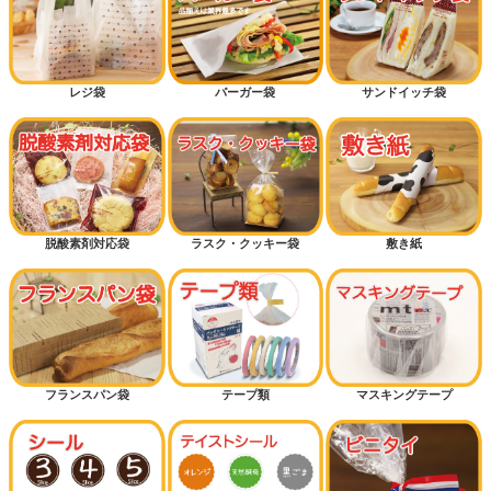
レジ袋
バーガー袋
サンドイッチ袋
脱酸素剤対応袋
ラスク・クッキー袋
敷き紙
フランスパン袋
テープ類
マスキングテープ