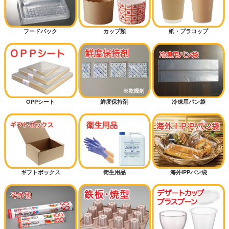
フードパック
カップ類
紙・プラコップ
OPPシート
鮮度保持剤
冷凍用パン袋
ギフトボックス
衛生用品
海外IPPパン袋