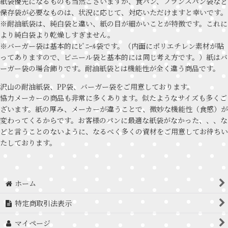
紙袋優先になるものも当然ございますが、食パン、フランスパン袋など
保存袋が必要なものは、状況に応じて、対応いただけますと幸いです。
※耐油紙袋は、純白袋と違い、紙の目が細かいことが特徴です。これに
より純白袋より乾燥しすぎません。
※バーガー袋は基本的にﾋﾞﾆｰﾙ袋です。（内面にポリエチレン素材が貼
ってありますので、ビニール袋と基本的には同じ考え方です。）紙はバ
ーガー袋の場合飾りです。耐油紙袋とは機能性が全く違う商品です。
沢山の耐油紙袋、PP袋、バーガー袋をご用意しております。
協力メーカーの商品も非常に多くあります。似たようなサイズも多くご
ざいます。紙の厚み、メーカーが違うことで、微妙な機能性（食感）が
変わってくるからです。お客様のパンに最適な紙袋がなかった、、、な
どと言うことのないように、なるべく多くの資材をご用意してお待ちい
たしております。
ホーム
特定商取引法表示
マイページ