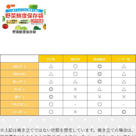
野菜鮮度保存袋
PP袋
純白袋
耐油紙袋
ﾊﾞｰｶﾞｰ袋
△
〇
◎
△
ﾒﾛﾝﾊﾟﾝ
△
〇
◎
△
ｸﾛﾜｯｻﾝ
△
△
◎
△
ｶﾚｰﾊﾟﾝ
◎
×
△
△
ｱﾝﾊﾟﾝ
◎
×
×
×
食ﾊﾟﾝ
〇
-
〇
-
ﾌﾗﾝｽﾊﾟﾝ
〇
×
〇
◎
ﾊﾞｰｶﾞｰ
※上記は焼き立てではない状態を想定しています。焼き立ての場合は、