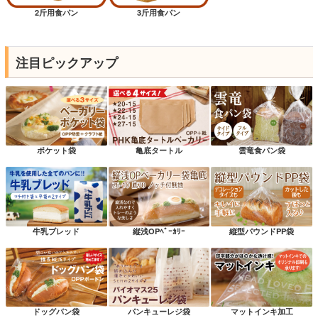
2斤用食パン
3斤用食パン
注目ピックアップ
ポケット袋
亀底タートル
雲竜食パン袋
牛乳ブレッド
縦浅OPﾍﾞｰｶﾘｰ
縦型パウンドPP袋
ドッグパン袋
パンキューレジ袋
マットインキ加工