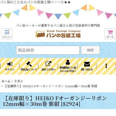
パン袋のことならパンの包装工場へ～～☆★★
パン袋メーカーが運営するパン屋さん向け包装資材の専門店
メニュー
カート
検索
新規開店パン屋
ログイン
特注品について
初めての方へ
問い合わせ
さんのお手伝い
ホーム
>
リボン
>
【在庫限り】HEIKO Fオーガンジーリボン 12mm幅×30m巻 紫紺
【在庫限り】HEIKO Fオーガンジーリボン
12mm幅×30m巻 紫紺
[
82924
]