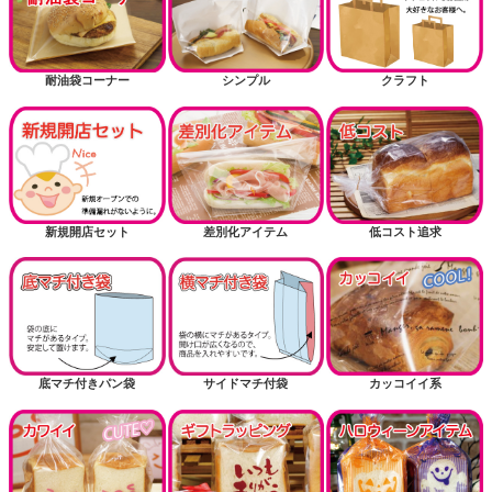
耐油袋コーナー
シンプル
クラフト
新規開店セット
差別化アイテム
低コスト追求
底マチ付きパン袋
サイドマチ付袋
カッコイイ系