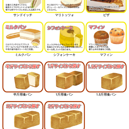
サンドイッチ
マリトッツォ
ピザ
ミルクパン
シフォンケーキ
マフィン
半斤用食パン
1斤用食パン
1.5斤用食パン