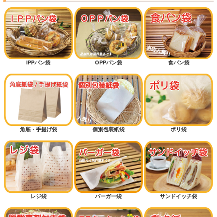
IPPパン袋
OPPパン袋
食パン袋
角底・手提げ袋
個別包装紙袋
ポリ袋
レジ袋
バーガー袋
サンドイッチ袋