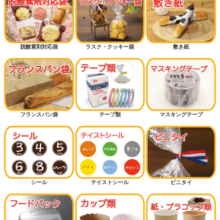
脱酸素剤対応袋
ラスク・クッキー袋
敷き紙
フランスパン袋
テープ類
マスキングテープ
シール
テイストシール
ビニタイ