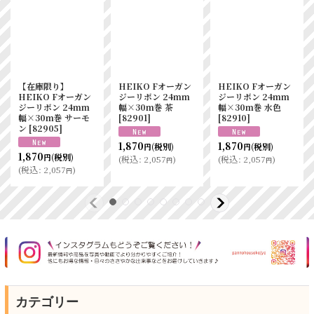
【在庫限り】
HEIKO Fオーガン
HEIKO Fオーガン
HEIKO Fオーガン
ジーリボン 24mm
ジーリボン 24mm
ジーリボン 24mm
幅×30m巻 茶
幅×30m巻 水色
幅×30m巻 サーモ
[
82901
]
[
82910
]
ン
[
82905
]
1,870
1,870
(税別)
(税別)
円
円
1,870
(税別)
円
(
税込
:
2,057
)
(
税込
:
2,057
)
円
円
(
税込
:
2,057
)
円
カテゴリー