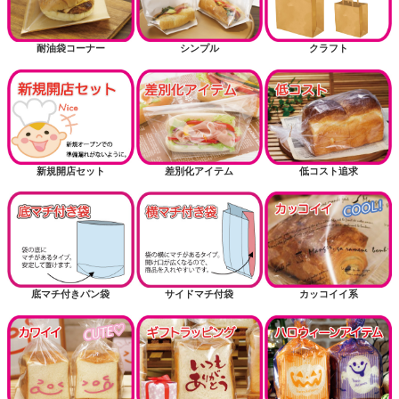
耐油袋コーナー
シンプル
クラフト
新規開店セット
差別化アイテム
低コスト追求
底マチ付きパン袋
サイドマチ付袋
カッコイイ系