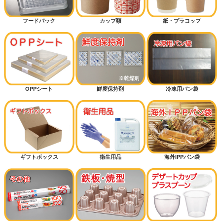
フードパック
カップ類
紙・プラコップ
OPPシート
鮮度保持剤
冷凍用パン袋
ギフトボックス
衛生用品
海外IPPパン袋