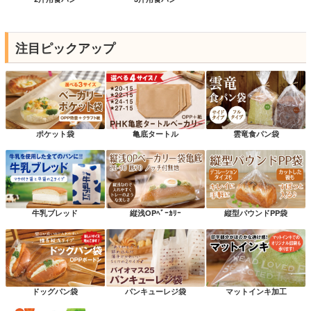
注目ピックアップ
ポケット袋
亀底タートル
雲竜食パン袋
牛乳ブレッド
縦浅OPﾍﾞｰｶﾘｰ
縦型パウンドPP袋
ドッグパン袋
パンキューレジ袋
マットインキ加工