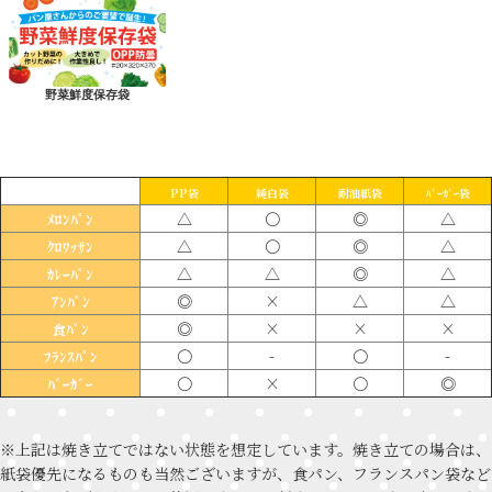
野菜鮮度保存袋
PP袋
純白袋
耐油紙袋
ﾊﾞｰｶﾞｰ袋
△
〇
◎
△
ﾒﾛﾝﾊﾟﾝ
△
〇
◎
△
ｸﾛﾜｯｻﾝ
△
△
◎
△
ｶﾚｰﾊﾟﾝ
◎
×
△
△
ｱﾝﾊﾟﾝ
◎
×
×
×
食ﾊﾟﾝ
〇
-
〇
-
ﾌﾗﾝｽﾊﾟﾝ
〇
×
〇
◎
ﾊﾞｰｶﾞｰ
※上記は焼き立てではない状態を想定しています。焼き立ての場合は、
紙袋優先になるものも当然ございますが、食パン、フランスパン袋など