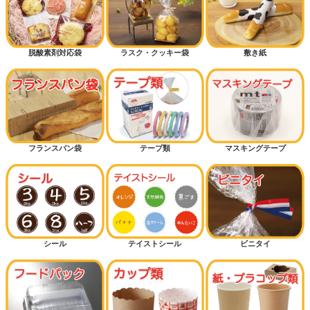
脱酸素剤対応袋
ラスク・クッキー袋
敷き紙
フランスパン袋
テープ類
マスキングテープ
シール
テイストシール
ビニタイ