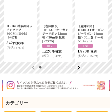
HEIKO業務用キッ
【在庫限り】
【在庫限り】
チンラップ
HEIKO Fオーガン
HEIKO Fオーガン
30CM×100M
ジーリボン 12mm
ジーリボン 24mm
[
64171
]
幅×30m巻 松葉
幅×30m巻 サーモ
[
82925
]
ン
[
82905
]
342
(税別)
円
(
税込
:
376
)
円
1,220
1,870
(税別)
(税別)
円
円
(
税込
:
1,342
)
(
税込
:
2,057
)
円
円
カテゴリー