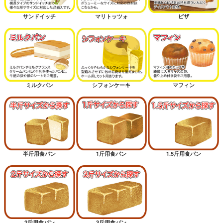
サンドイッチ
マリトッツォ
ピザ
ミルクパン
シフォンケーキ
マフィン
半斤用食パン
1斤用食パン
1.5斤用食パン
2斤用食パン
3斤用食パン