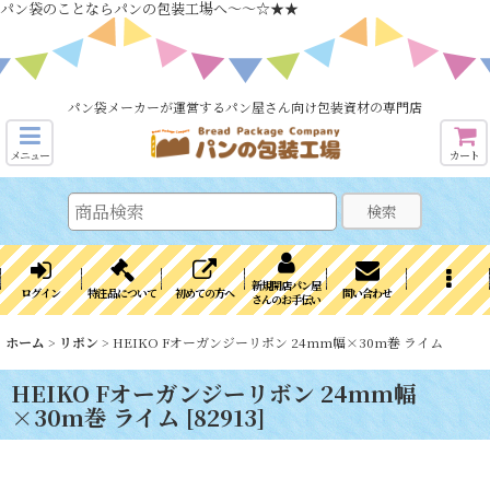
パン袋のことならパンの包装工場へ～～☆★★
パン袋メーカーが運営するパン屋さん向け包装資材の専門店
メニュー
カート
検索
新規開店パン屋
ログイン
特注品について
初めての方へ
問い合わせ
さんのお手伝い
ホーム
>
リボン
>
HEIKO Fオーガンジーリボン 24mm幅×30m巻 ライム
HEIKO Fオーガンジーリボン 24mm幅
×30m巻 ライム
[
82913
]