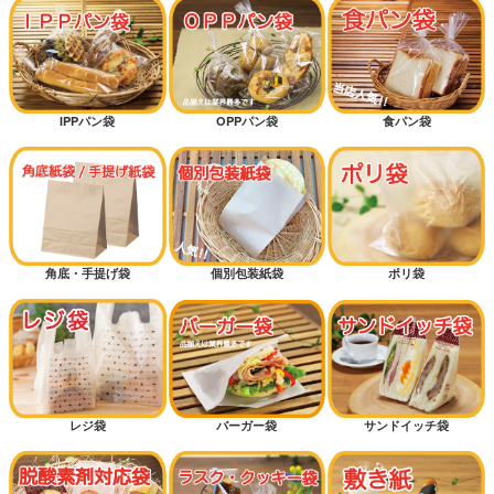
IPPパン袋
OPPパン袋
食パン袋
角底・手提げ袋
個別包装紙袋
ポリ袋
レジ袋
バーガー袋
サンドイッチ袋