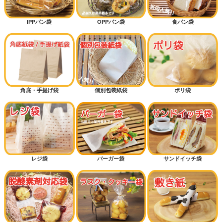
IPPパン袋
OPPパン袋
食パン袋
角底・手提げ袋
個別包装紙袋
ポリ袋
レジ袋
バーガー袋
サンドイッチ袋