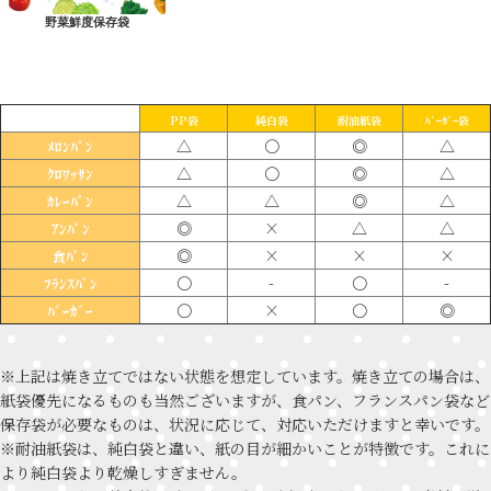
野菜鮮度保存袋
PP袋
純白袋
耐油紙袋
ﾊﾞｰｶﾞｰ袋
△
〇
◎
△
ﾒﾛﾝﾊﾟﾝ
△
〇
◎
△
ｸﾛﾜｯｻﾝ
△
△
◎
△
ｶﾚｰﾊﾟﾝ
◎
×
△
△
ｱﾝﾊﾟﾝ
◎
×
×
×
食ﾊﾟﾝ
〇
-
〇
-
ﾌﾗﾝｽﾊﾟﾝ
〇
×
〇
◎
ﾊﾞｰｶﾞｰ
※上記は焼き立てではない状態を想定しています。焼き立ての場合は、
紙袋優先になるものも当然ございますが、食パン、フランスパン袋など
保存袋が必要なものは、状況に応じて、対応いただけますと幸いです。
※耐油紙袋は、純白袋と違い、紙の目が細かいことが特徴です。これに
より純白袋より乾燥しすぎません。