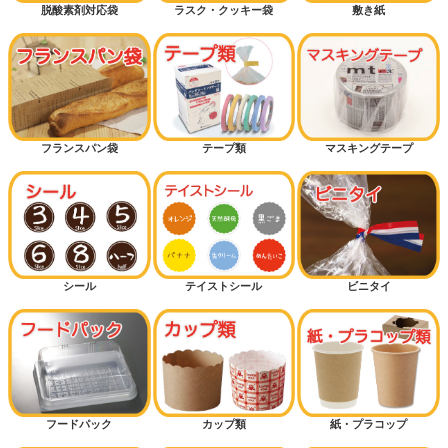
脱酸素剤対応袋
ラスク・クッキー袋
敷き紙
フランスパン袋
テープ類
マスキングテープ
シール
テイストシール
ビニタイ
フードパック
カップ類
紙・プラコップ