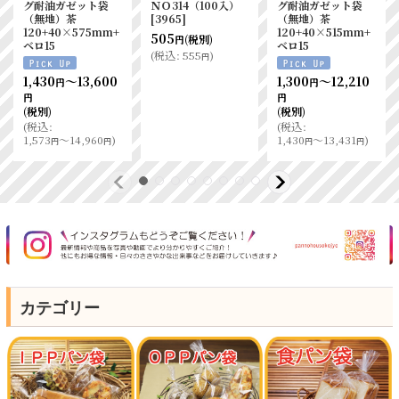
グ耐油ガゼット袋
ＮＯ314（100入）
グ耐油ガゼット袋
（無地）茶
[
3965
]
（無地）茶
120+40×575mm+
120+40×515mm+
505
(税別)
円
ベロ15
ベロ15
(
税込
:
555
)
円
1,430
～13,600
1,300
～12,210
円
円
円
円
(税別)
(税別)
(
税込
:
(
税込
:
1,573
～14,960
)
1,430
～13,431
)
円
円
円
円
カテゴリー