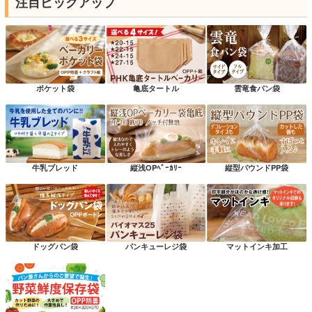
注目ピックアップ
ポケット袋
亀底タートル
雲竜食パン袋
牛乳ブレッド
縦浅OPﾍﾞｰｶﾘｰ
縦型パウンドPP袋
ドッグパン袋
パンキューレジ袋
マットインキ加工