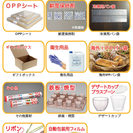
OPPシート
鮮度保持剤
冷凍用パン袋
ギフトボックス
衛生用品
海外IPPパン袋
その他資材
鉄板・焼型
デザートカップ