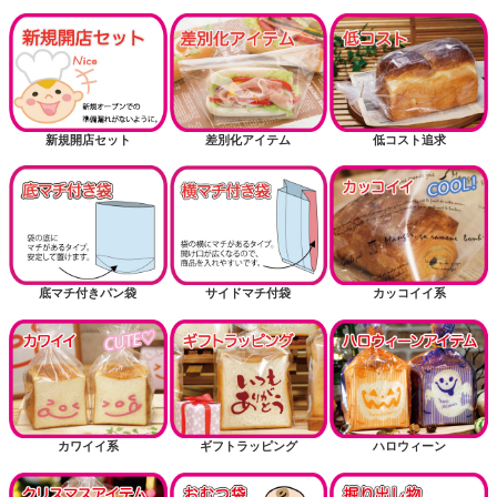
新規開店セット
差別化アイテム
低コスト追求
底マチ付きパン袋
サイドマチ付袋
カッコイイ系
カワイイ系
ギフトラッピング
ハロウィーン