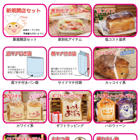
新規開店セット
差別化アイテム
低コスト追求
底マチ付きパン袋
サイドマチ付袋
カッコイイ系
カワイイ系
ギフトラッピング
ハロウィーン