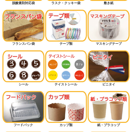
脱酸素剤対応袋
ラスク・クッキー袋
敷き紙
フランスパン袋
テープ類
マスキングテープ
シール
テイストシール
ビニタイ
フードパック
カップ類
紙・プラコップ