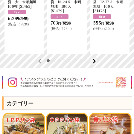
袋 大 未晒無地
袋 18-24.5 未晒
袋 12-17.5 未晒
100枚
[
51463
]
無地 100入
無地 100入
[
51479
]
[
51475
]
620
(税別)
円
703
555
(税別)
(税別)
円
円
(
税込
:
682
)
円
(
税込
:
773
)
(
税込
:
610
)
円
円
カテゴリー