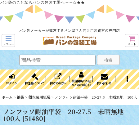
パン袋のことならパンの包装工場へ～～☆★★
パン袋メーカーが運営するパン屋さん向け包装資材の専門店
メニュー
カート
検索
新規開店パン屋
ログイン
特注品について
初めての方へ
問い合わせ
さんのお手伝い
ホーム
>
紙袋
>
個包装用紙袋
>
ノンフッソ耐油平袋 20-27.5 未晒無地 100入
ノンフッソ耐油平袋 20-27.5 未晒無地
100入
[
51480
]