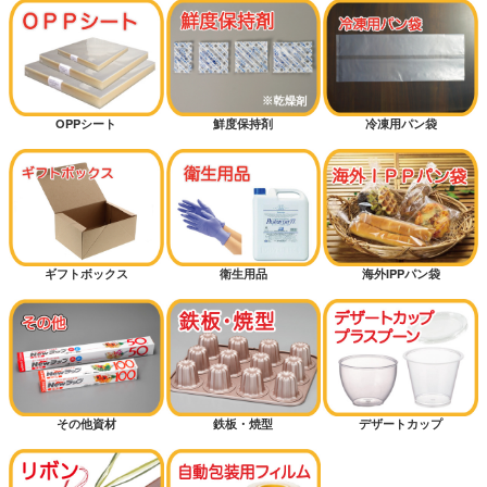
OPPシート
鮮度保持剤
冷凍用パン袋
ギフトボックス
衛生用品
海外IPPパン袋
その他資材
鉄板・焼型
デザートカップ