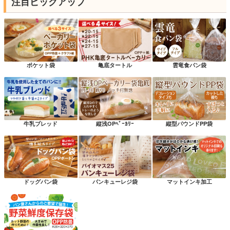
注目ピックアップ
ポケット袋
亀底タートル
雲竜食パン袋
牛乳ブレッド
縦浅OPﾍﾞｰｶﾘｰ
縦型パウンドPP袋
ドッグパン袋
パンキューレジ袋
マットインキ加工