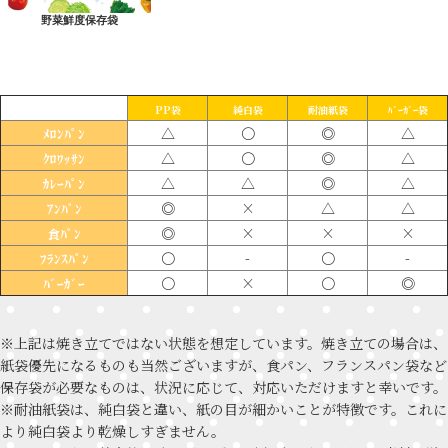
野菜鮮度保存袋
PP袋
純白袋
耐油紙袋
ﾊﾞｰｶﾞｰ袋
△
〇
◎
△
ﾒﾛﾝﾊﾟﾝ
△
〇
◎
△
ｸﾛﾜｯｻﾝ
△
△
◎
△
ｶﾚｰﾊﾟﾝ
◎
×
△
△
ｱﾝﾊﾟﾝ
◎
×
×
×
食ﾊﾟﾝ
〇
-
〇
-
ﾌﾗﾝｽﾊﾟﾝ
〇
×
〇
◎
ﾊﾞｰｶﾞｰ
※上記は焼き立てではない状態を想定しています。焼き立ての場合は、
紙袋優先になるものも当然ございますが、食パン、フランスパン袋など
保存袋が必要なものは、状況に応じて、対応いただけますと幸いです。
※耐油紙袋は、純白袋と違い、紙の目が細かいことが特徴です。これに
より純白袋より乾燥しすぎません。