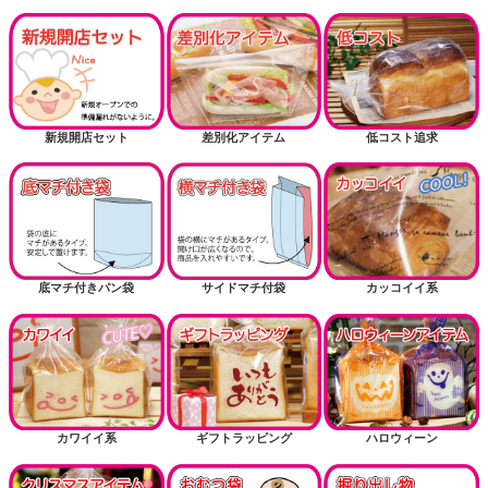
新規開店セット
差別化アイテム
低コスト追求
底マチ付きパン袋
サイドマチ付袋
カッコイイ系
カワイイ系
ギフトラッピング
ハロウィーン