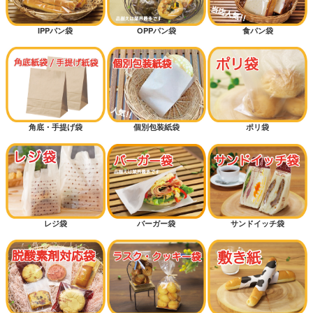
IPPパン袋
OPPパン袋
食パン袋
角底・手提げ袋
個別包装紙袋
ポリ袋
レジ袋
バーガー袋
サンドイッチ袋