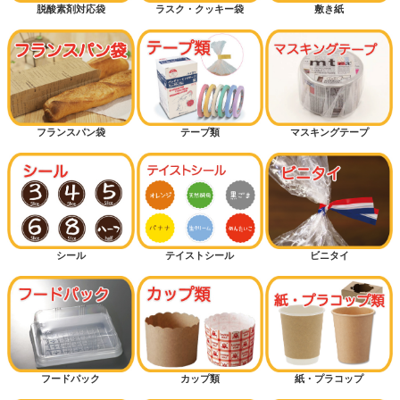
脱酸素剤対応袋
ラスク・クッキー袋
敷き紙
フランスパン袋
テープ類
マスキングテープ
シール
テイストシール
ビニタイ
フードパック
カップ類
紙・プラコップ