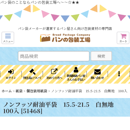
パン袋のことならパンの包装工場へ～～☆★★
パン袋メーカーが運営するパン屋さん向け包装資材の専門店
メニュー
カート
検索
新規開店パン屋
ログイン
特注品について
初めての方へ
問い合わせ
さんのお手伝い
ホーム
>
紙袋
>
個包装用紙袋
>
ノンフッソ耐油平袋 15.5-21.5 白無地 100入
ノンフッソ耐油平袋 15.5-21.5 白無地
100入
[
51468
]