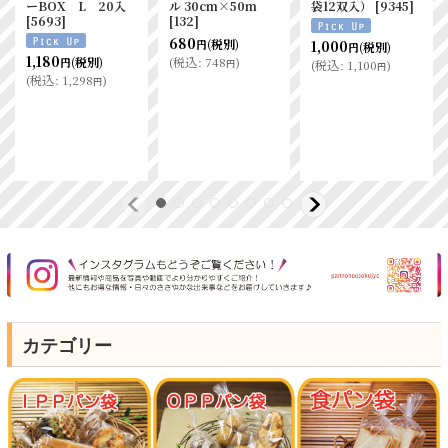
ーBOX L 20入
ル 30cm×50m
袋12双入）
[
9345
]
[
5693
]
[
132
]
680
(税別)
1,000
円
(税別)
円
1,180
(
税込
:
748
)
(税別)
円
円
(
税込
:
1,100
)
円
(
税込
:
1,298
)
円
カテゴリー