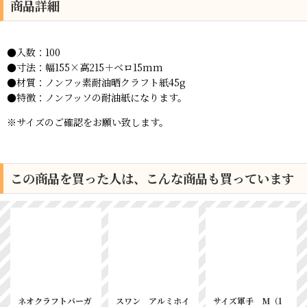
商品詳細
●入数：100
●寸法：
幅155×高215＋ベロ15mm
●材質：
ノンフッ素耐油晒クラフト紙45g
●特徴：ノンフッソの耐油紙になります。
※サイズのご確認をお願い致します。
この商品を買った人は、こんな商品も買っています
ネオクラフトバーガ
スワン アルミホイ
サイズ軍手 M（1