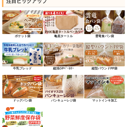
注目ピックアップ
ポケット袋
亀底タートル
雲竜食パン袋
牛乳ブレッド
縦浅OPﾍﾞｰｶﾘｰ
縦型パウンドPP袋
ドッグパン袋
パンキューレジ袋
マットインキ加工