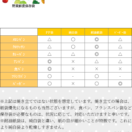
野菜鮮度保存袋
PP袋
純白袋
耐油紙袋
ﾊﾞｰｶﾞｰ袋
△
〇
◎
△
ﾒﾛﾝﾊﾟﾝ
△
〇
◎
△
ｸﾛﾜｯｻﾝ
△
△
◎
△
ｶﾚｰﾊﾟﾝ
◎
×
△
△
ｱﾝﾊﾟﾝ
◎
×
×
×
食ﾊﾟﾝ
〇
-
〇
-
ﾌﾗﾝｽﾊﾟﾝ
〇
×
〇
◎
ﾊﾞｰｶﾞｰ
※上記は焼き立てではない状態を想定しています。焼き立ての場合は、
紙袋優先になるものも当然ございますが、食パン、フランスパン袋など
保存袋が必要なものは、状況に応じて、対応いただけますと幸いです。
※耐油紙袋は、純白袋と違い、紙の目が細かいことが特徴です。これに
より純白袋より乾燥しすぎません。