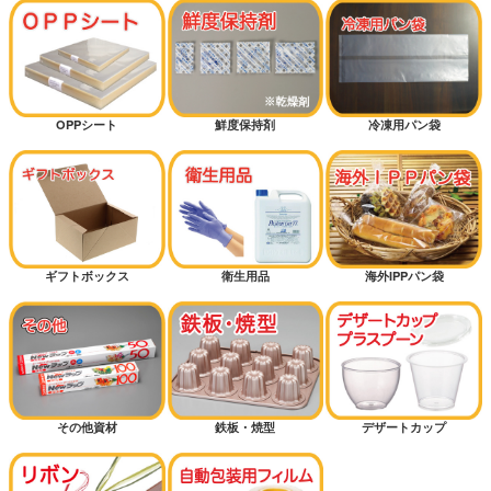
OPPシート
鮮度保持剤
冷凍用パン袋
ギフトボックス
衛生用品
海外IPPパン袋
その他資材
鉄板・焼型
デザートカップ