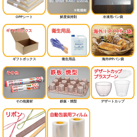
OPPシート
鮮度保持剤
冷凍用パン袋
ギフトボックス
衛生用品
海外IPPパン袋
その他資材
鉄板・焼型
デザートカップ