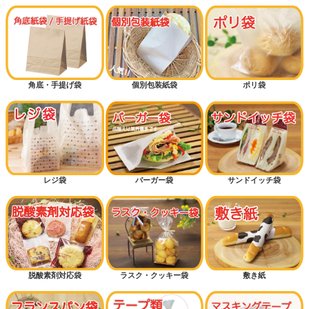
角底・手提げ袋
個別包装紙袋
ポリ袋
レジ袋
バーガー袋
サンドイッチ袋
脱酸素剤対応袋
ラスク・クッキー袋
敷き紙