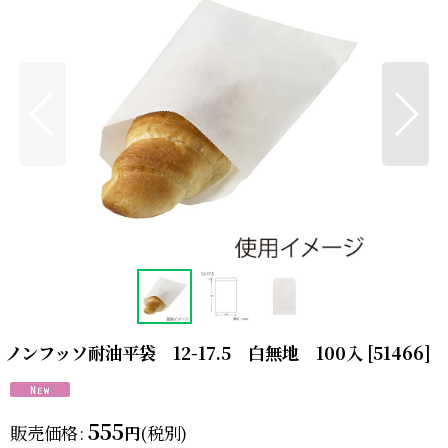
ノンフッソ耐油平袋 12-17.5 白無地 100入
[
51466
]
555
販売価格
:
(税別)
円