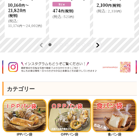
10,160
～
2,100
(税別)
円
円
21,820
474
(
税込
:
2,310
)
(税別)
円
円
円
(税別)
(
税込
:
521
)
円
(
税込
:
11,176
～24,002
)
円
円
カテゴリー
IPPパン袋
OPPパン袋
食パン袋