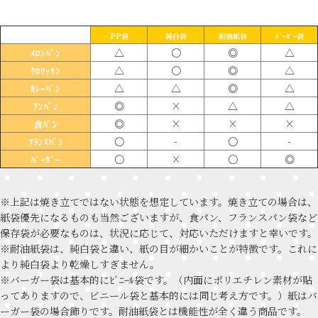
PP袋
純白袋
耐油紙袋
ﾊﾞｰｶﾞｰ袋
△
〇
◎
△
ﾒﾛﾝﾊﾟﾝ
△
〇
◎
△
ｸﾛﾜｯｻﾝ
△
△
◎
△
ｶﾚｰﾊﾟﾝ
◎
×
△
△
ｱﾝﾊﾟﾝ
◎
×
×
×
食ﾊﾟﾝ
〇
-
〇
-
ﾌﾗﾝｽﾊﾟﾝ
〇
×
〇
◎
ﾊﾞｰｶﾞｰ
※上記は焼き立てではない状態を想定しています。焼き立ての場合は、
紙袋優先になるものも当然ございますが、食パン、フランスパン袋など
保存袋が必要なものは、状況に応じて、対応いただけますと幸いです。
※耐油紙袋は、純白袋と違い、紙の目が細かいことが特徴です。これに
より純白袋より乾燥しすぎません。
※バーガー袋は基本的にﾋﾞﾆｰﾙ袋です。（内面にポリエチレン素材が貼
ってありますので、ビニール袋と基本的には同じ考え方です。）紙はバ
ーガー袋の場合飾りです。耐油紙袋とは機能性が全く違う商品です。