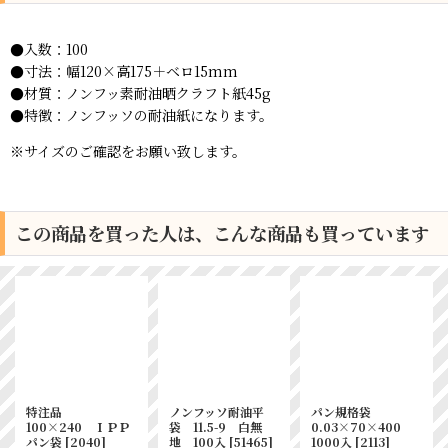
●入数：100
●寸法：
幅120×高175＋ベロ15mm
●材質：
ノンフッ素耐油晒クラフト紙45g
●特徴：ノンフッソの耐油紙になります。
※サイズのご確認をお願い致します。
この商品を買った人は、こんな商品も買っています
特注品
ノンフッソ耐油平
パン規格袋
100×240 ＩＰＰ
袋 11.5-9 白無
0.03×70×400
パン袋
[
2040
]
地 100入
[
51465
]
1000入
[
2113
]