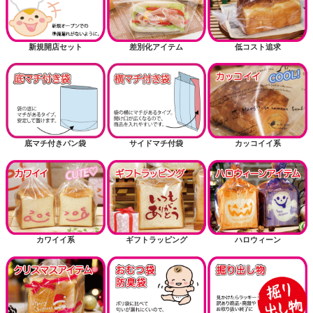
新規開店セット
差別化アイテム
低コスト追求
底マチ付きパン袋
サイドマチ付袋
カッコイイ系
カワイイ系
ギフトラッピング
ハロウィーン