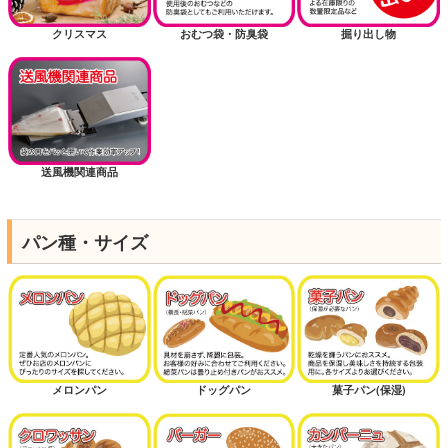
クリスマス
おむつ袋・防臭袋
掘り出し物
送風機関連商品
パン種・サイズ
メロンパン
ドッグパン
菓子パン(保湿)