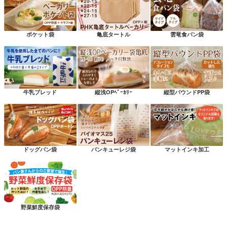
ポケット袋
亀底タートル
雲竜食パン袋
牛乳ブレッド
縦浅OPﾍﾞｰｶﾘｰ
縦型パウンドPP袋
ドッグパン袋
パンキューレジ袋
マットインキ加工
野菜鮮度保存袋