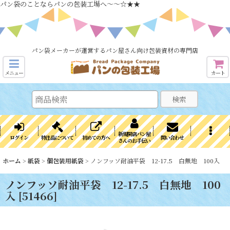
パン袋のことならパンの包装工場へ～～☆★★
パン袋メーカーが運営するパン屋さん向け包装資材の専門店
メニュー
カート
検索
新規開店パン屋
ログイン
特注品について
初めての方へ
問い合わせ
さんのお手伝い
ホーム
>
紙袋
>
個包装用紙袋
>
ノンフッソ耐油平袋 12-17.5 白無地 100入
ノンフッソ耐油平袋 12-17.5 白無地 100
入
[
51466
]