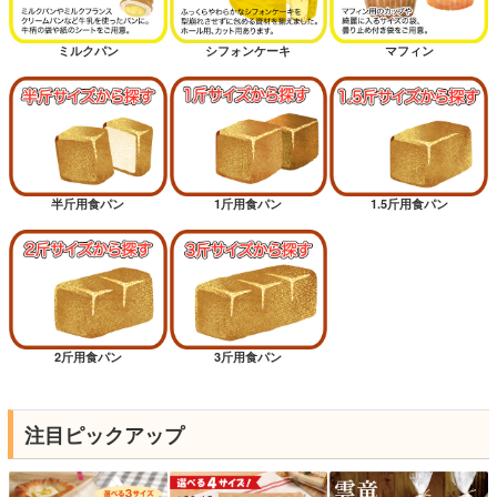
ミルクパン
シフォンケーキ
マフィン
半斤用食パン
1斤用食パン
1.5斤用食パン
2斤用食パン
3斤用食パン
注目ピックアップ