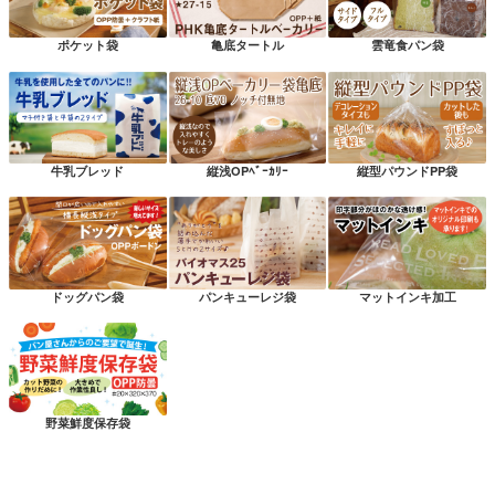
ポケット袋
亀底タートル
雲竜食パン袋
牛乳ブレッド
縦浅OPﾍﾞｰｶﾘｰ
縦型パウンドPP袋
ドッグパン袋
パンキューレジ袋
マットインキ加工
野菜鮮度保存袋