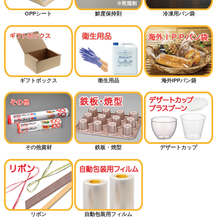
OPPシート
鮮度保持剤
冷凍用パン袋
ギフトボックス
衛生用品
海外IPPパン袋
その他資材
鉄板・焼型
デザートカップ
リボン
自動包装用フィルム