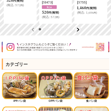
520
(税別)
円
[
51473
]
[
5755
]
(
税込
:
572
)
円
1,460
(税別)
円
520
(
税込
:
1,606
)
(税別)
円
円
(
税込
:
572
)
円
カテゴリー
IPPパン袋
OPPパン袋
食パン袋