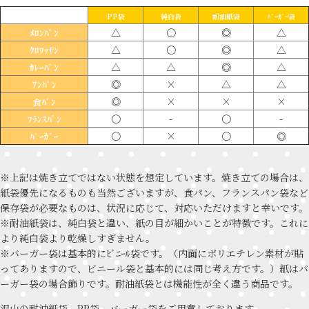
PP袋
純白袋
耐油紙袋
ﾊﾞｰｶﾞｰ袋
△
〇
◎
△
ﾒﾛﾝﾊﾟﾝ
△
〇
◎
△
ｸﾛﾜｯｻﾝ
△
△
◎
△
ｶﾚｰﾊﾟﾝ
◎
×
△
△
ｱﾝﾊﾟﾝ
◎
×
×
×
食ﾊﾟﾝ
〇
-
〇
-
ﾌﾗﾝｽﾊﾟﾝ
〇
×
〇
◎
ﾊﾞｰｶﾞｰ
※上記は焼き立てではない状態を想定しています。焼き立ての場合は、
紙袋優先になるものも当然ございますが、食パン、フランスパン袋など
保存袋が必要なものは、状況に応じて、対応いただけますと幸いです。
※耐油紙袋は、純白袋と違い、紙の目が細かいことが特徴です。これに
より純白袋より乾燥しすぎません。
※バーガー袋は基本的にﾋﾞﾆｰﾙ袋です。（内面にポリエチレン素材が貼
ってありますので、ビニール袋と基本的には同じ考え方です。）紙はバ
ーガー袋の場合飾りです。耐油紙袋とは機能性が全く違う商品です。
沢山の耐油紙袋、PP袋、バーガー袋をご用意しております。