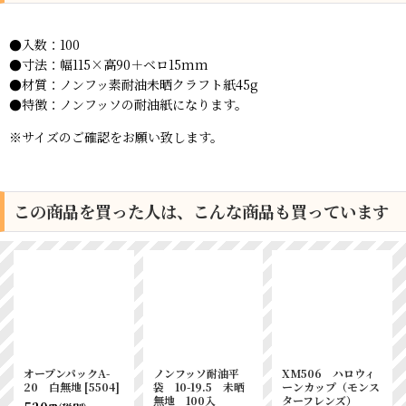
●入数：100
●寸法：
幅115×高90＋ベロ15mm
●材質：
ノンフッ素耐油未晒クラフト紙45g
●特徴：ノンフッソの耐油紙になります。
※サイズのご確認をお願い致します。
この商品を買った人は、こんな商品も買っています
オープンパックA-
ノンフッソ耐油平
XM506 ハロウィ
20 白無地
[
5504
]
袋 10-19.5 未晒
ーンカップ（モンス
無地 100入
ターフレンズ）