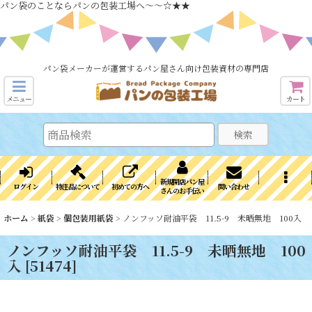
パン袋のことならパンの包装工場へ～～☆★★
パン袋メーカーが運営するパン屋さん向け包装資材の専門店
メニュー
カート
検索
新規開店パン屋
ログイン
特注品について
初めての方へ
問い合わせ
さんのお手伝い
ホーム
>
紙袋
>
個包装用紙袋
>
ノンフッソ耐油平袋 11.5-9 未晒無地 100入
ノンフッソ耐油平袋 11.5-9 未晒無地 100
入
[
51474
]