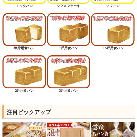
ミルクパン
シフォンケーキ
マフィン
半斤用食パン
1斤用食パン
1.5斤用食パン
2斤用食パン
3斤用食パン
注目ピックアップ