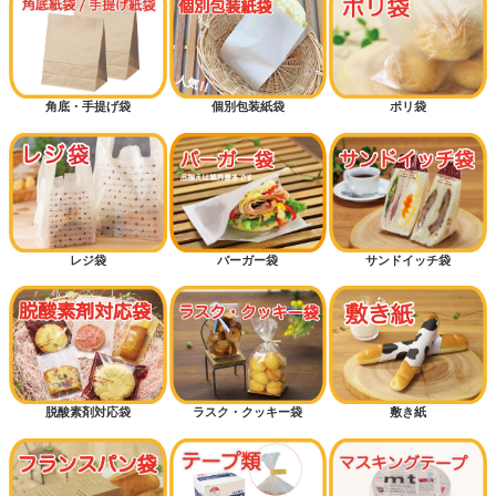
角底・手提げ袋
個別包装紙袋
ポリ袋
レジ袋
バーガー袋
サンドイッチ袋
脱酸素剤対応袋
ラスク・クッキー袋
敷き紙