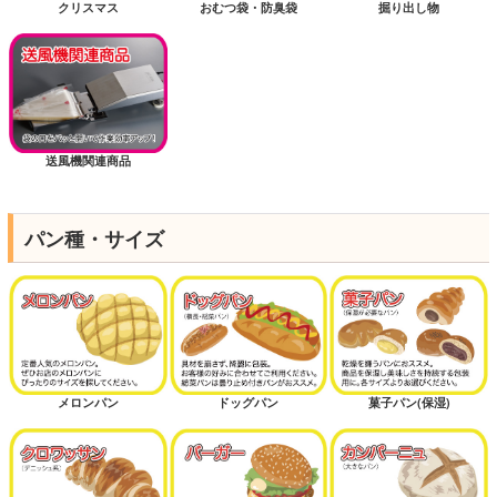
クリスマス
おむつ袋・防臭袋
掘り出し物
送風機関連商品
パン種・サイズ
メロンパン
ドッグパン
菓子パン(保湿)