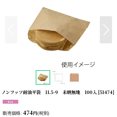
ノンフッソ耐油平袋 11.5-9 未晒無地 100入
[
51474
]
474
販売価格
:
(税別)
円