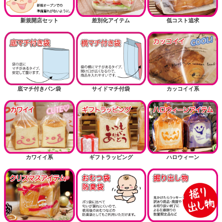
新規開店セット
差別化アイテム
低コスト追求
底マチ付きパン袋
サイドマチ付袋
カッコイイ系
カワイイ系
ギフトラッピング
ハロウィーン