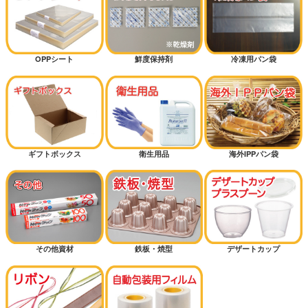
OPPシート
鮮度保持剤
冷凍用パン袋
ギフトボックス
衛生用品
海外IPPパン袋
その他資材
鉄板・焼型
デザートカップ