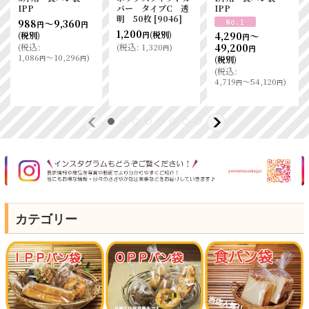
ー袋 ハンバーガ
ラッター290 本体
IPP
ー No．
蓋各20入
[
5605
]
810
～6,900
円
円
22（2000入）
(税別)
[
5412
]
1,890
(
税込
:
(税別)
円
17,550
(税別)
円
891
～7,590
)
円
円
(
税込
:
2,079
)
円
(
税込
:
19,305
)
円
カテゴリー