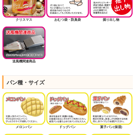
クリスマス
おむつ袋・防臭袋
掘り出し物
送風機関連商品
パン種・サイズ
メロンパン
ドッグパン
菓子パン(保湿)