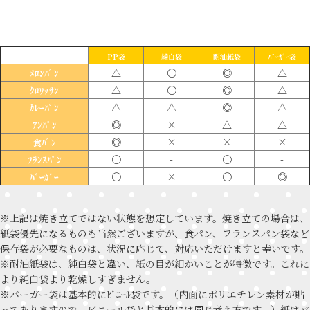
PP袋
純白袋
耐油紙袋
ﾊﾞｰｶﾞｰ袋
△
〇
◎
△
ﾒﾛﾝﾊﾟﾝ
△
〇
◎
△
ｸﾛﾜｯｻﾝ
△
△
◎
△
ｶﾚｰﾊﾟﾝ
◎
×
△
△
ｱﾝﾊﾟﾝ
◎
×
×
×
食ﾊﾟﾝ
〇
-
〇
-
ﾌﾗﾝｽﾊﾟﾝ
〇
×
〇
◎
ﾊﾞｰｶﾞｰ
※上記は焼き立てではない状態を想定しています。焼き立ての場合は、
紙袋優先になるものも当然ございますが、食パン、フランスパン袋など
保存袋が必要なものは、状況に応じて、対応いただけますと幸いです。
※耐油紙袋は、純白袋と違い、紙の目が細かいことが特徴です。これに
より純白袋より乾燥しすぎません。
※バーガー袋は基本的にﾋﾞﾆｰﾙ袋です。（内面にポリエチレン素材が貼
ってありますので、ビニール袋と基本的には同じ考え方です。）紙はバ