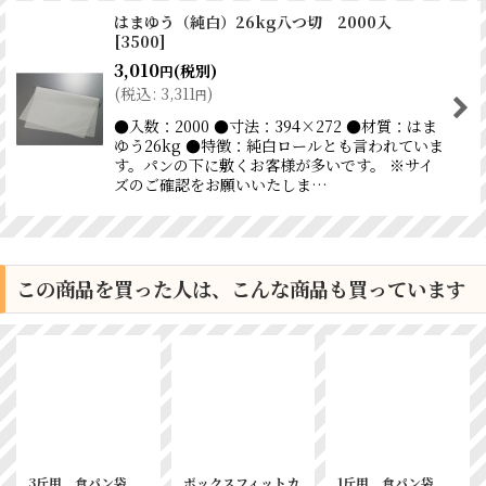
はまゆう（純白）26kg八つ切 2000入
[
3500
]
3,010
(税別)
円
(
税込
:
3,311
)
円
●入数：2000 ●寸法：394×272 ●材質：はま
ゆう26kg ●特徴：純白ロールとも言われていま
す。パンの下に敷くお客様が多いです。 ※サイ
ズのご確認をお願いいたしま…
この商品を買った人は、こんな商品も買っています
【取寄せ品】バーガ
オードブル皿 DXプ
2斤用 食パン袋