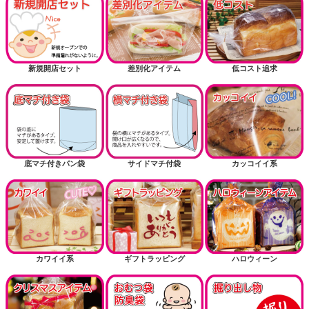
新規開店セット
差別化アイテム
低コスト追求
底マチ付きパン袋
サイドマチ付袋
カッコイイ系
カワイイ系
ギフトラッピング
ハロウィーン