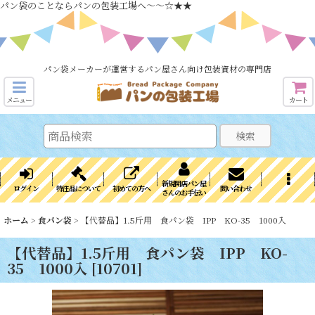
パン袋のことならパンの包装工場へ～～☆★★
パン袋メーカーが運営するパン屋さん向け包装資材の専門店
メニュー
カート
検索
新規開店パン屋
ログイン
特注品について
初めての方へ
問い合わせ
さんのお手伝い
ホーム
>
食パン袋
>
【代替品】1.5斤用 食パン袋 IPP KO-35 1000入
【代替品】1.5斤用 食パン袋 IPP KO-
35 1000入
[
10701
]