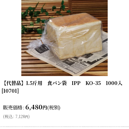
【代替品】1.5斤用 食パン袋 IPP KO-35 1000入
[
10701
]
6,480
販売価格
:
(税別)
円
(
税込
:
7,128
)
円