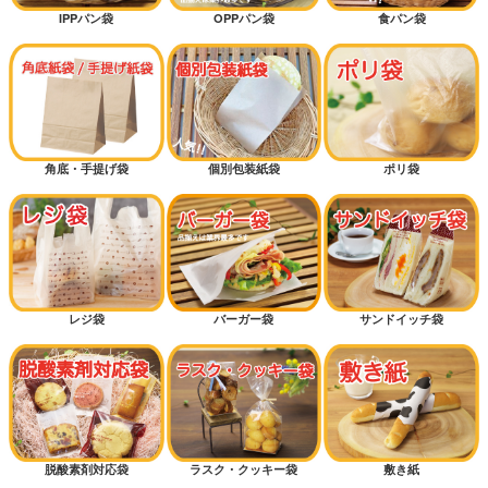
IPPパン袋
OPPパン袋
食パン袋
角底・手提げ袋
個別包装紙袋
ポリ袋
レジ袋
バーガー袋
サンドイッチ袋
脱酸素剤対応袋
ラスク・クッキー袋
敷き紙