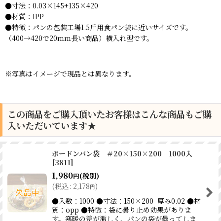
●寸法：0.03×145+135×420
●材質：IPP
●特徴：パンの包装工場1.5斤用食パン袋に近いサイズです。
（400→420で20ｍｍ長い商品）横入れ型です。
※写真はイメージで現品とは異なります。
この商品をご購入頂いたお客様はこんな商品もご購
入いただいています★
ボードンパン袋 ＃20×150×200 1000入
[
3811
]
1,980
(税別)
円
(
税込
:
2,178
)
円
●入数：1000 ●寸法：150×200 厚み0.02 ●材
質：opp ●特徴：袋に曇り止め効果がありま
す。寒暖の差が激しく、パンの袋が曇ってしま