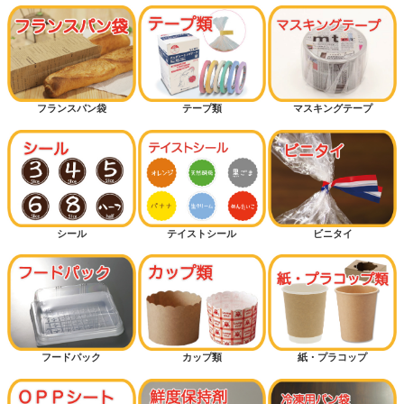
フランスパン袋
テープ類
マスキングテープ
シール
テイストシール
ビニタイ
フードパック
カップ類
紙・プラコップ