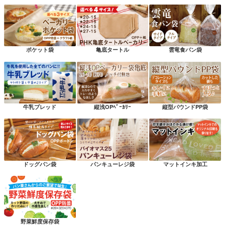
ポケット袋
亀底タートル
雲竜食パン袋
牛乳ブレッド
縦浅OPﾍﾞｰｶﾘｰ
縦型パウンドPP袋
ドッグパン袋
パンキューレジ袋
マットインキ加工
野菜鮮度保存袋