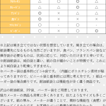
△
〇
◎
△
ｸﾛﾜｯｻﾝ
△
△
◎
△
ｶﾚｰﾊﾟﾝ
◎
×
△
△
ｱﾝﾊﾟﾝ
◎
×
×
×
食ﾊﾟﾝ
〇
-
〇
-
ﾌﾗﾝｽﾊﾟﾝ
〇
×
〇
◎
ﾊﾞｰｶﾞｰ
※上記は焼き立てではない状態を想定しています。焼き立ての場合は、
紙袋優先になるものも当然ございますが、食パン、フランスパン袋など
保存袋が必要なものは、状況に応じて、対応いただけますと幸いです。
※耐油紙袋は、純白袋と違い、紙の目が細かいことが特徴です。これに
より純白袋より乾燥しすぎません。
※バーガー袋は基本的にﾋﾞﾆｰﾙ袋です。（内面にポリエチレン素材が貼
ってありますので、ビニール袋と基本的には同じ考え方です。）紙はバ
ーガー袋の場合飾りです。耐油紙袋とは機能性が全く違う商品です。
沢山の耐油紙袋、PP袋、バーガー袋をご用意しております。
協力メーカーの商品も非常に多くあります。似たようなサイズも多くご
ざいます。紙の厚み、メーカーが違うことで、微妙な機能性（食感）が
変わってくるからです。お客様のパンに最適な紙袋がなかった、、、な