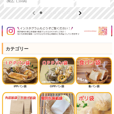
432
～8,151
)
円
円
カテゴリー
IPPパン袋
OPPパン袋
食パン袋