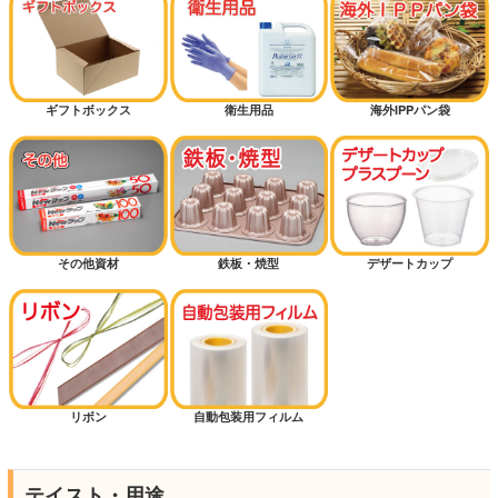
ギフトボックス
衛生用品
海外IPPパン袋
その他資材
鉄板・焼型
デザートカップ
リボン
自動包装用フィルム
テイスト・用途