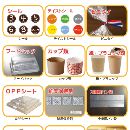
シール
テイストシール
ビニタイ
フードパック
カップ類
紙・プラコップ
OPPシート
鮮度保持剤
冷凍用パン袋