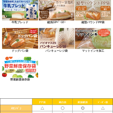
牛乳ブレッド
縦浅OPﾍﾞｰｶﾘｰ
縦型パウンドPP袋
ドッグパン袋
パンキューレジ袋
マットインキ加工
野菜鮮度保存袋
PP袋
純白袋
耐油紙袋
ﾊﾞｰｶﾞｰ袋
△
〇
◎
△
ﾒﾛﾝﾊﾟﾝ