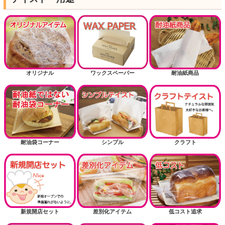
オリジナル
ワックスペーパー
耐油紙商品
耐油袋コーナー
シンプル
クラフト
新規開店セット
差別化アイテム
低コスト追求