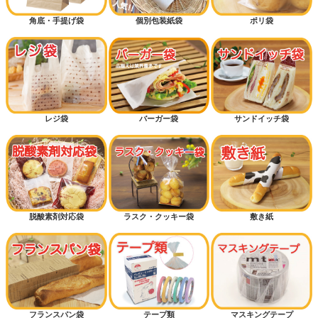
角底・手提げ袋
個別包装紙袋
ポリ袋
レジ袋
バーガー袋
サンドイッチ袋
脱酸素剤対応袋
ラスク・クッキー袋
敷き紙
フランスパン袋
テープ類
マスキングテープ