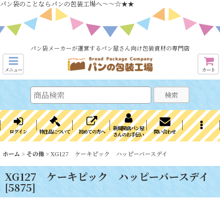
パン袋のことならパンの包装工場へ～～☆★★
パン袋メーカーが運営するパン屋さん向け包装資材の専門店
メニュー
カート
検索
新規開店パン屋
ログイン
特注品について
初めての方へ
問い合わせ
さんのお手伝い
ホーム
>
その他
>
XG127 ケーキピック ハッピーバースデイ
XG127 ケーキピック ハッピーバースデイ
[
5875
]