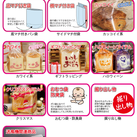
底マチ付きパン袋
サイドマチ付袋
カッコイイ系
カワイイ系
ギフトラッピング
ハロウィーン
クリスマス
おむつ袋・防臭袋
掘り出し物