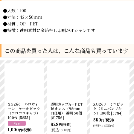
●入数：100
●寸法：42×50mm
●材質：OP PET
●特徴：透明素材に金箔押し印刷がオシャレです
この商品を買った人は、こんな商品も買っています
合掌ガゼット
XG126 ケーキピ
ピクニックレジ袋
GTP No.27
ック リーフ
S（ナチュラル）
75×60×200
[
5874
]
100枚
[
8809
]
393
～7,410
円
円
1,455
(税別)
710
円
(税別)
(税別)
円
(
税込
:
1,600
)
円
(
税込
:
781
)
(
税込
:
円