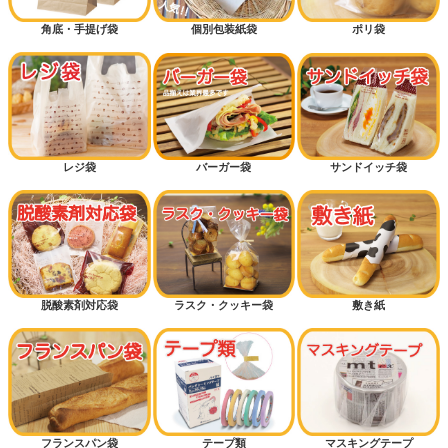
角底・手提げ袋
個別包装紙袋
ポリ袋
レジ袋
バーガー袋
サンドイッチ袋
脱酸素剤対応袋
ラスク・クッキー袋
敷き紙
フランスパン袋
テープ類
マスキングテープ