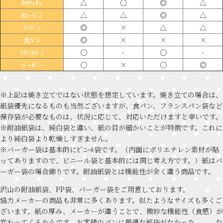
△
〇
◎
△
ｸﾛﾜｯｻﾝ
△
△
◎
△
ｶﾚｰﾊﾟﾝ
◎
×
△
△
ｱﾝﾊﾟﾝ
◎
×
×
×
食ﾊﾟﾝ
〇
-
〇
-
ﾌﾗﾝｽﾊﾟﾝ
〇
×
〇
◎
ﾊﾞｰｶﾞｰ
※上記は焼き立てではない状態を想定しています。焼き立ての場合は、
紙袋優先になるものも当然ございますが、食パン、フランスパン袋など
保存袋が必要なものは、状況に応じて、対応いただけますと幸いです。
※耐油紙袋は、純白袋と違い、紙の目が細かいことが特徴です。これに
より純白袋より乾燥しすぎません。
※バーガー袋は基本的にﾋﾞﾆｰﾙ袋です。（内面にポリエチレン素材が貼
ってありますので、ビニール袋と基本的には同じ考え方です。）紙はバ
ーガー袋の場合飾りです。耐油紙袋とは機能性が全く違う商品です。
沢山の耐油紙袋、PP袋、バーガー袋をご用意しております。
協力メーカーの商品も非常に多くあります。似たようなサイズも多くご
ざいます。紙の厚み、メーカーが違うことで、微妙な機能性（食感）が
変わってくるからです。お客様のパンに最適な紙袋がなかった、、、な