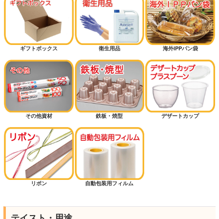
ギフトボックス
衛生用品
海外IPPパン袋
その他資材
鉄板・焼型
デザートカップ
リボン
自動包装用フィルム
テイスト・用途