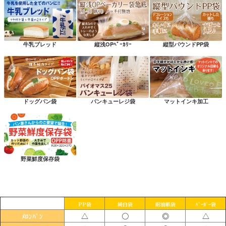
牛乳ブレッド
縦浅OPﾍﾞｰｶﾘｰ
縦型パウンドPP袋
ドッグパン袋
パンキューレジ袋
マットインキ加工
野菜鮮度保存袋
PP袋
純白袋
耐油紙袋
ﾊﾞｰｶﾞｰ袋
△
〇
◎
△
ﾒﾛﾝﾊﾟﾝ