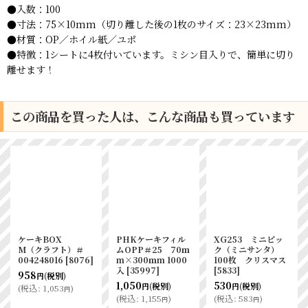
●入数：100
●寸法：75×10mm（切り離した後の1枚のサイズ：23×23mm）
●材質：OP／ホイル紙／ユポ
●特徴：1シートに4枚付いています。ミシン目入りで、簡単に切り
離せます！
この商品を買った人は、こんな商品も買っています
ケーキBOX
PHKケーキフィル
XG253 ミニピッ
M（クラフト）＃
ムOPP＃25 70ｍ
ク（ミニサンタ）
004248016
[
8076
]
m×300ｍm 1000
100枚 クリスマス
入
[
35997
]
[
5833
]
958
(税別)
円
1,050
530
(税別)
(税別)
円
円
(
税込
:
1,053
)
円
(
税込
:
1,155
)
(
税込
:
583
)
円
円