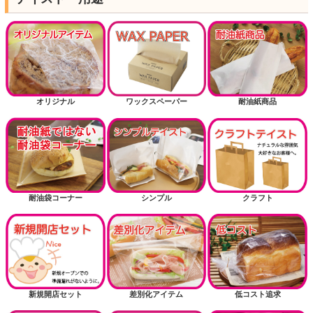
オリジナル
ワックスペーパー
耐油紙商品
耐油袋コーナー
シンプル
クラフト
新規開店セット
差別化アイテム
低コスト追求