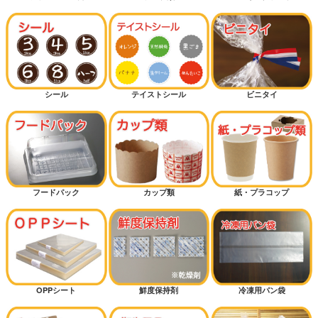
シール
テイストシール
ビニタイ
フードパック
カップ類
紙・プラコップ
OPPシート
鮮度保持剤
冷凍用パン袋