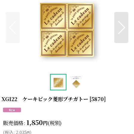
XG122 ケーキピック菱形プチガトー
[
5870
]
1,850
販売価格
:
(税別)
円
(
税込
:
2,035
)
円