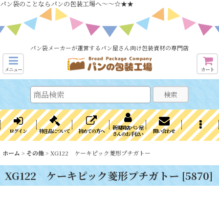
パン袋のことならパンの包装工場へ～～☆★★
パン袋メーカーが運営するパン屋さん向け包装資材の専門店
メニュー
カート
検索
新規開店パン屋
ログイン
特注品について
初めての方へ
問い合わせ
さんのお手伝い
ホーム
>
その他
>
XG122 ケーキピック菱形プチガトー
XG122 ケーキピック菱形プチガトー
[
5870
]