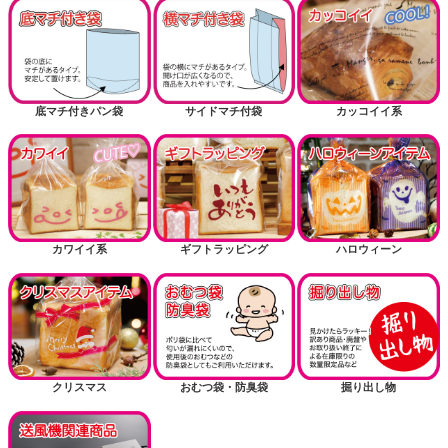
底マチ付きパン袋
サイドマチ付袋
カッコイイ系
カワイイ系
ギフトラッピング
ハロウィーン
クリスマス
おむつ袋・防臭袋
掘り出し物