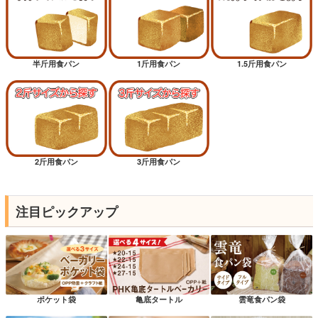
半斤用食パン
1斤用食パン
1.5斤用食パン
2斤用食パン
3斤用食パン
注目ピックアップ
ポケット袋
亀底タートル
雲竜食パン袋