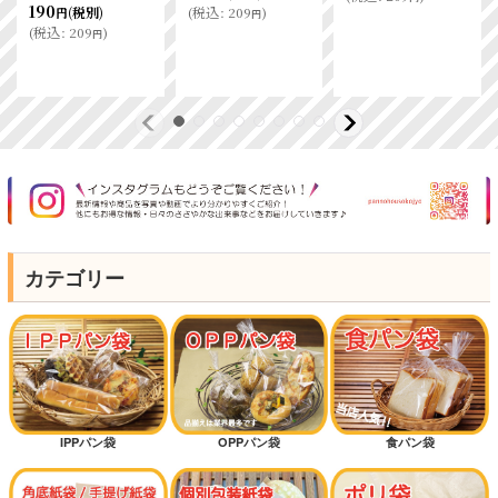
190
(
税込
:
209
)
(税別)
円
円
(
税込
:
209
)
円
カテゴリー
IPPパン袋
OPPパン袋
食パン袋