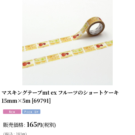
マスキングテープmt ex フルーツのショートケーキ
15mm×5m
[
69791
]
165
販売価格
:
(税別)
円
(
税込
:
181
)
円