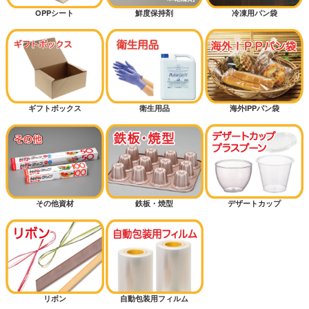
OPPシート
鮮度保持剤
冷凍用パン袋
ギフトボックス
衛生用品
海外IPPパン袋
その他資材
鉄板・焼型
デザートカップ
リボン
自動包装用フィルム