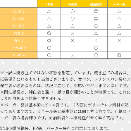
PP袋
純白袋
耐油紙袋
ﾊﾞｰｶﾞｰ袋
△
〇
◎
△
ﾒﾛﾝﾊﾟﾝ
△
〇
◎
△
ｸﾛﾜｯｻﾝ
△
△
◎
△
ｶﾚｰﾊﾟﾝ
◎
×
△
△
ｱﾝﾊﾟﾝ
◎
×
×
×
食ﾊﾟﾝ
〇
-
〇
-
ﾌﾗﾝｽﾊﾟﾝ
〇
×
〇
◎
ﾊﾞｰｶﾞｰ
※上記は焼き立てではない状態を想定しています。焼き立ての場合は、
紙袋優先になるものも当然ございますが、食パン、フランスパン袋など
保存袋が必要なものは、状況に応じて、対応いただけますと幸いです。
※耐油紙袋は、純白袋と違い、紙の目が細かいことが特徴です。これに
より純白袋より乾燥しすぎません。
※バーガー袋は基本的にﾋﾞﾆｰﾙ袋です。（内面にポリエチレン素材が貼
ってありますので、ビニール袋と基本的には同じ考え方です。）紙はバ
ーガー袋の場合飾りです。耐油紙袋とは機能性が全く違う商品です。
沢山の耐油紙袋、PP袋、バーガー袋をご用意しております。