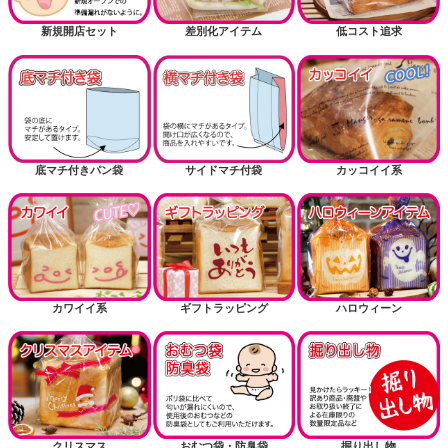
新規開店セット
差別化アイテム
低コスト追求
底マチ付きパン袋
サイドマチ付袋
カッコイイ系
カワイイ系
ギフトラッピング
ハロウィーン
クリスマス
おむつ袋・防臭袋
掘り出し物