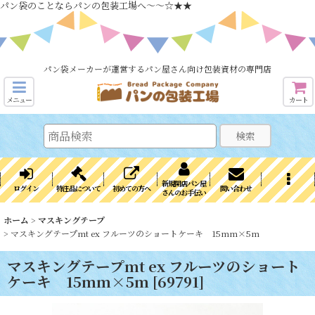
パン袋のことならパンの包装工場へ～～☆★★
パン袋メーカーが運営するパン屋さん向け包装資材の専門店
メニュー
カート
検索
新規開店パン屋
ログイン
特注品について
初めての方へ
問い合わせ
さんのお手伝い
ホーム
>
マスキングテープ
>
マスキングテープmt ex フルーツのショートケーキ 15mm×5m
マスキングテープmt ex フルーツのショート
ケーキ 15mm×5m
[
69791
]