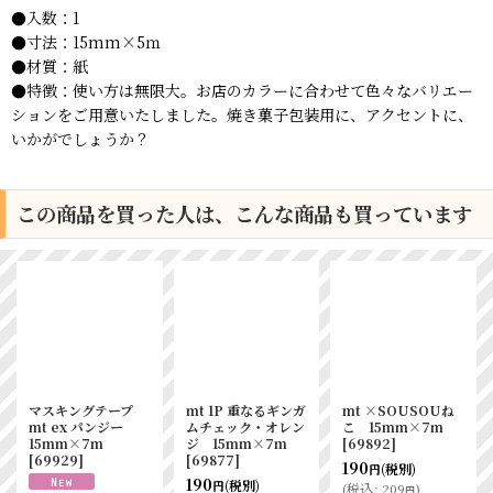
●入数：1
●寸法：15mm×5ｍ
●材質：紙
●特徴：使い方は無限大。お店のカラーに合わせて色々なバリエー
ションをご用意いたしました。焼き菓子包装用に、アクセントに、
いかがでしょうか？
この商品を買った人は、こんな商品も買っています
マスキングテープ
mt 1P 重なるギンガ
mt ×SOUSOUね
mt ex パンジー
ムチェック・オレン
こ 15mm×7m
15mm×7m
ジ 15mm×7m
[
69892
]
[
69929
]
[
69877
]
190
(税別)
円
190
(税別)
円
(
税込
:
209
)
円