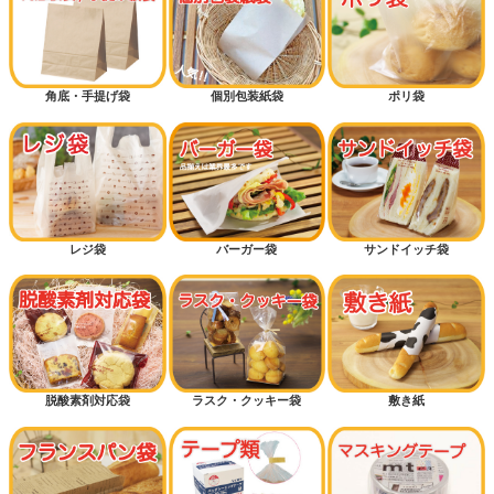
角底・手提げ袋
個別包装紙袋
ポリ袋
レジ袋
バーガー袋
サンドイッチ袋
脱酸素剤対応袋
ラスク・クッキー袋
敷き紙