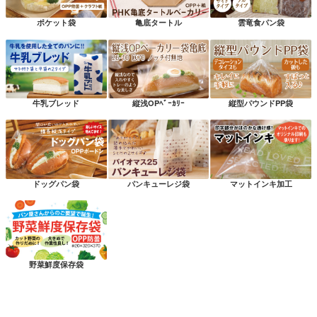
ポケット袋
亀底タートル
雲竜食パン袋
牛乳ブレッド
縦浅OPﾍﾞｰｶﾘｰ
縦型パウンドPP袋
ドッグパン袋
パンキューレジ袋
マットインキ加工
野菜鮮度保存袋