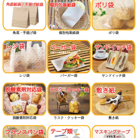
角底・手提げ袋
個別包装紙袋
ポリ袋
レジ袋
バーガー袋
サンドイッチ袋
脱酸素剤対応袋
ラスク・クッキー袋
敷き紙