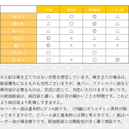
PP袋
純白袋
耐油紙袋
ﾊﾞｰｶﾞｰ袋
△
〇
◎
△
ﾒﾛﾝﾊﾟﾝ
△
〇
◎
△
ｸﾛﾜｯｻﾝ
△
△
◎
△
ｶﾚｰﾊﾟﾝ
◎
×
△
△
ｱﾝﾊﾟﾝ
◎
×
×
×
食ﾊﾟﾝ
〇
-
〇
-
ﾌﾗﾝｽﾊﾟﾝ
〇
×
〇
◎
ﾊﾞｰｶﾞｰ
※上記は焼き立てではない状態を想定しています。焼き立ての場合は、
紙袋優先になるものも当然ございますが、食パン、フランスパン袋など
保存袋が必要なものは、状況に応じて、対応いただけますと幸いです。
※耐油紙袋は、純白袋と違い、紙の目が細かいことが特徴です。これに
より純白袋より乾燥しすぎません。
※バーガー袋は基本的にﾋﾞﾆｰﾙ袋です。（内面にポリエチレン素材が貼
ってありますので、ビニール袋と基本的には同じ考え方です。）紙はバ
ーガー袋の場合飾りです。耐油紙袋とは機能性が全く違う商品です。