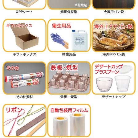
OPPシート
鮮度保持剤
冷凍用パン袋
ギフトボックス
衛生用品
海外IPPパン袋
その他資材
鉄板・焼型
デザートカップ