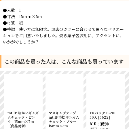
●入数：1
●寸法：15mm×5ｍ
●材質：紙
●特徴：使い方は無限大。お店のカラーに合わせて色々なバリエー
ションをご用意いたしました。焼き菓子包装用に、アクセントに、
いかがでしょうか？
この商品を買った人は、こんな商品も買っています
mt 1P 細かいギンガ
マスキングテープ
FKパック P-200
ムチェック・ピン
mt 1P市松ギンガム
50入
[
5622
]
ク 15mm×7m
チェック・ブルー
610
(税別)
円
（商品更新）
15mm×5m
(
税込
:
671
)