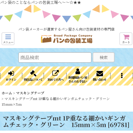
パン袋のことならパンの包装工場へ～～☆★★
パン袋メーカーが運営するパン屋さん向け包装資材の専門店
メニュー
カート
検索
新規開店パン屋
ログイン
特注品について
初めての方へ
問い合わせ
さんのお手伝い
ホーム
>
マスキングテープ
>
マスキングテープmt 1P重なる細かいギンガムチェック・グリーン
15mm×5m
マスキングテープmt 1P重なる細かいギンガ
ムチェック・グリーン 15mm×5m
[
69781
]