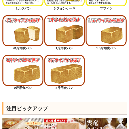
ミルクパン
シフォンケーキ
マフィン
半斤用食パン
1斤用食パン
1.5斤用食パン
2斤用食パン
3斤用食パン
注目ピックアップ