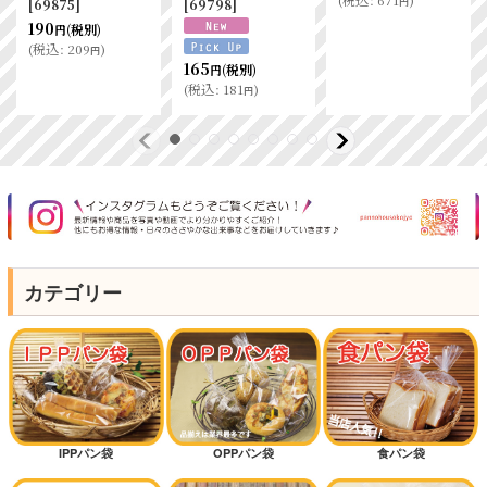
円
[
69875
]
[
69798
]
190
(税別)
円
(
税込
:
209
)
円
165
(税別)
円
(
税込
:
181
)
円
カテゴリー
IPPパン袋
OPPパン袋
食パン袋