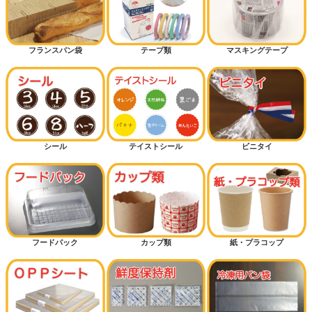
フランスパン袋
テープ類
マスキングテープ
シール
テイストシール
ビニタイ
フードパック
カップ類
紙・プラコップ