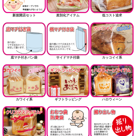
新規開店セット
差別化アイテム
低コスト追求
底マチ付きパン袋
サイドマチ付袋
カッコイイ系
カワイイ系
ギフトラッピング
ハロウィーン