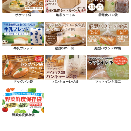
ポケット袋
亀底タートル
雲竜食パン袋
牛乳ブレッド
縦浅OPﾍﾞｰｶﾘｰ
縦型パウンドPP袋
ドッグパン袋
パンキューレジ袋
マットインキ加工
野菜鮮度保存袋