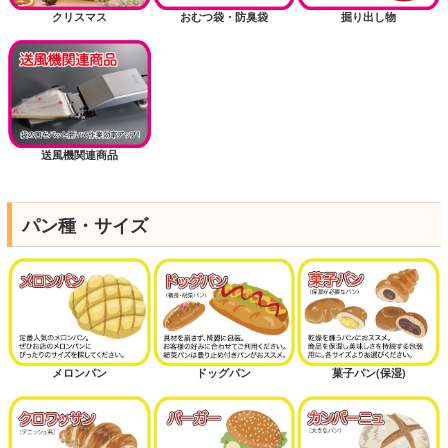
クリスマス
おむつ袋・防臭袋
掘り出し物
送風機関連商品
パン種・サイズ
メロンパン
ドッグパン
菓子パン(保湿)