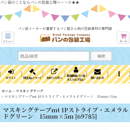
パン袋のことならパンの包装工場へ～～☆★★
パン袋メーカーが運営するパン屋さん向け包装資材の専門店
メニュー
カート
検索
新規開店パン屋
ログイン
特注品について
初めての方へ
問い合わせ
さんのお手伝い
ホーム
>
マスキングテープ
>
マスキングテープmt 1Pストライプ・エメラルドグリーン 15mm×5m
マスキングテープmt 1Pストライプ・エメラル
ドグリーン 15mm×5m
[
69785
]