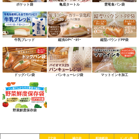
ポケット袋
亀底タートル
雲竜食パン袋
牛乳ブレッド
縦浅OPﾍﾞｰｶﾘｰ
縦型パウンドPP袋
ドッグパン袋
パンキューレジ袋
マットインキ加工
野菜鮮度保存袋
PP袋
純白袋
耐油紙袋
ﾊﾞｰｶﾞｰ袋