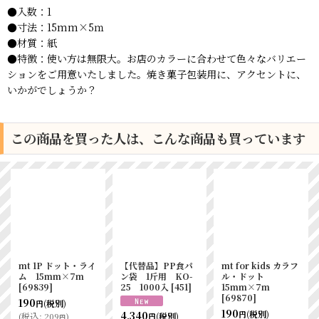
●入数：1
●寸法：15mm×5ｍ
●材質：紙
●特徴：使い方は無限大。お店のカラーに合わせて色々なバリエー
ションをご用意いたしました。焼き菓子包装用に、アクセントに、
いかがでしょうか？
この商品を買った人は、こんな商品も買っています
mt 1P ドット・ライ
【代替品】PP食パ
mt for kids カラフ
ム 15mm×7m
ン袋 1斤用 KO-
ル・ドット
[
69839
]
25 1000入
[
451
]
15mm×7m
[
69870
]
190
(税別)
円
190
(税別)
4,340
円
(
税込
:
209
)
(税別)
円
円