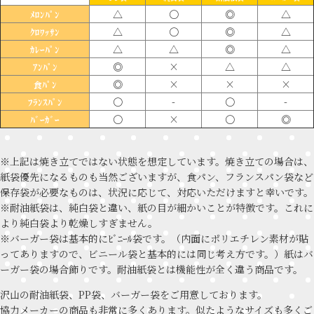
△
〇
◎
△
ﾒﾛﾝﾊﾟﾝ
△
〇
◎
△
ｸﾛﾜｯｻﾝ
△
△
◎
△
ｶﾚｰﾊﾟﾝ
◎
×
△
△
ｱﾝﾊﾟﾝ
◎
×
×
×
食ﾊﾟﾝ
〇
-
〇
-
ﾌﾗﾝｽﾊﾟﾝ
〇
×
〇
◎
ﾊﾞｰｶﾞｰ
※上記は焼き立てではない状態を想定しています。焼き立ての場合は、
紙袋優先になるものも当然ございますが、食パン、フランスパン袋など
保存袋が必要なものは、状況に応じて、対応いただけますと幸いです。
※耐油紙袋は、純白袋と違い、紙の目が細かいことが特徴です。これに
より純白袋より乾燥しすぎません。
※バーガー袋は基本的にﾋﾞﾆｰﾙ袋です。（内面にポリエチレン素材が貼
ってありますので、ビニール袋と基本的には同じ考え方です。）紙はバ
ーガー袋の場合飾りです。耐油紙袋とは機能性が全く違う商品です。
沢山の耐油紙袋、PP袋、バーガー袋をご用意しております。
協力メーカーの商品も非常に多くあります。似たようなサイズも多くご