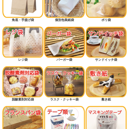
角底・手提げ袋
個別包装紙袋
ポリ袋
レジ袋
バーガー袋
サンドイッチ袋
脱酸素剤対応袋
ラスク・クッキー袋
敷き紙