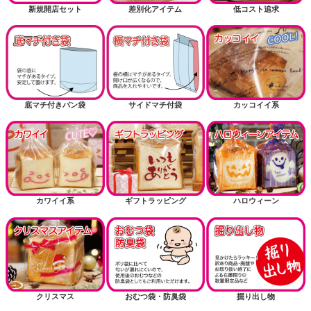
新規開店セット
差別化アイテム
低コスト追求
底マチ付きパン袋
サイドマチ付袋
カッコイイ系
カワイイ系
ギフトラッピング
ハロウィーン
クリスマス
おむつ袋・防臭袋
掘り出し物