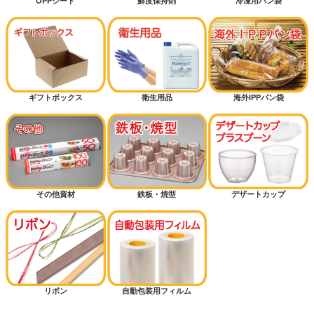
OPPシート
鮮度保持剤
冷凍用パン袋
ギフトボックス
衛生用品
海外IPPパン袋
その他資材
鉄板・焼型
デザートカップ
リボン
自動包装用フィルム