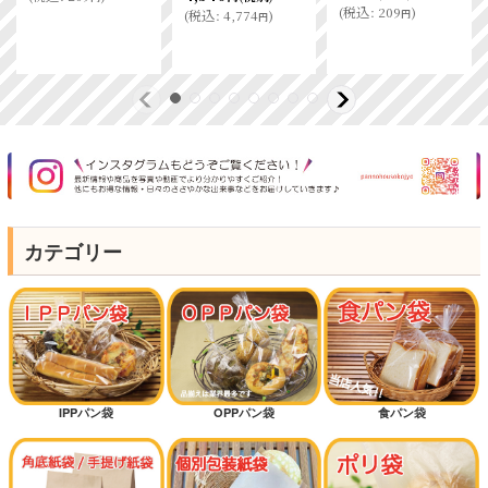
(
税込
:
209
)
円
(
税込
:
4,774
)
円
カテゴリー
IPPパン袋
OPPパン袋
食パン袋