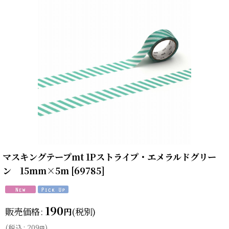
マスキングテープmt 1Pストライプ・エメラルドグリー
ン 15mm×5m
[
69785
]
190
販売価格
:
(税別)
円
(
税込
:
209
)
円