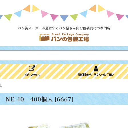
パン袋メーカーが運営するパン屋さん向け包装資材の専門店
初めての方へ
新規開店パン屋さんのお手伝い
入
NE-40 400個入
[
6667
]