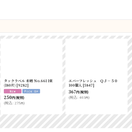
タックラベル 未晒 No.661 1束
エバーフレッシュ ＱＪ－５０
(180片)
[
9282
]
100個入
[
5847
]
367
(税別)
円
250
(
税込
:
403
)
(税別)
円
円
(
税込
:
275
)
円