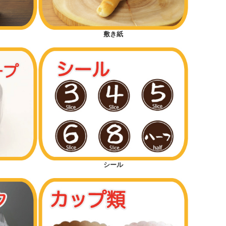
敷き紙
シール