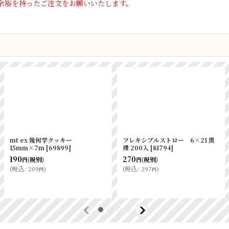
余裕を持ったご注文をお願いいたします。
mt ex 幾何学クッキー
フレキシブルストロー 6×21 黒
15mm×7m
[
69899
]
裸 200入
[
81794
]
190
270
(税別)
(税別)
円
円
(
税込
:
209
)
(
税込
:
297
)
円
円