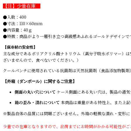
【注】少量在庫
●入数：400
●寸法：110×60mm
●内容量：40ｇ
●特徴：商品がより一層引き立つ高級感あふれるゴールドデザインで
【保冷材の安全性】
主な成分であるポリアクリル酸ナトリウム（高分子吸水ポリマー）は
ざいませんので、食べないでください。）
クールパンチに使用されている抗菌剤は天然抗菌剤（食品添加物製剤
【外箱（ダンボール）に関するご注意】
側面の丸い穴について
ケース側面にある丸い穴は、製品の通気
箱の歪み・潰れについて
本商品は重量がある特性上、また上記
※製品自体の品質には問題ございません。外箱の軽微な潰れ・変形に
少量での在庫となりますので、出荷までにお時間がかかる可能性がご