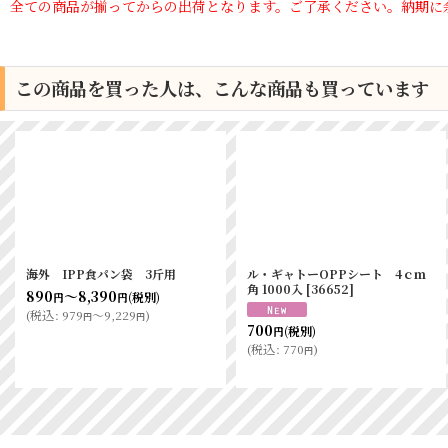
全ての商品が揃ってからの出荷となります。ご了承ください。納期に
この商品を買った人は、こんな商品も買っています
海外 IPP食パン袋 3斤用
ル・ギャトーOPPシート 4ｃｍ
角 1000入
[
36652
]
890
～8,390
(税別)
円
円
(
税込
:
979
～9,229
)
円
円
700
(税別)
円
(
税込
:
770
)
円