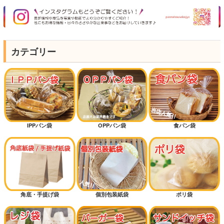
カテゴリー
IPPパン袋
OPPパン袋
食パン袋
角底・手提げ袋
個別包装紙袋
ポリ袋