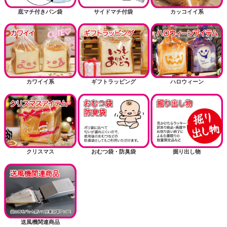
底マチ付きパン袋
サイドマチ付袋
カッコイイ系
カワイイ系
ギフトラッピング
ハロウィーン
クリスマス
おむつ袋・防臭袋
掘り出し物
送風機関連商品