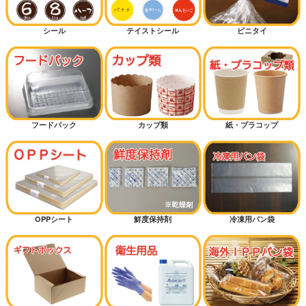
シール
テイストシール
ビニタイ
フードパック
カップ類
紙・プラコップ
OPPシート
鮮度保持剤
冷凍用パン袋