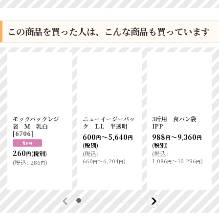
この商品を買った人は、こんな商品も買っています
モックパックレジ
ニューイージーバッ
3斤用 食パン袋
袋 Ｍ 乳白
ク ＬL 半透明
IPP
[
6706
]
600
～5,640
988
～9,360
円
円
円
円
(税別)
(税別)
260
(
税込
:
(
税込
:
(税別)
円
660
～6,204
)
1,086
～10,296
)
円
円
円
円
(
税込
:
286
)
円