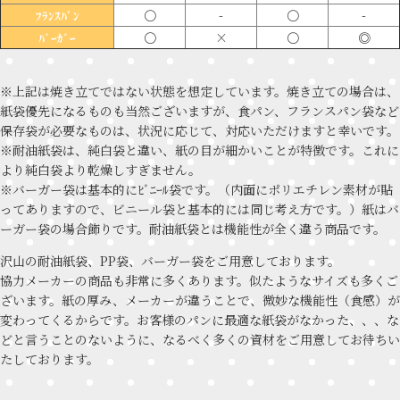
〇
-
〇
-
ﾌﾗﾝｽﾊﾟﾝ
〇
×
〇
◎
ﾊﾞｰｶﾞｰ
※上記は焼き立てではない状態を想定しています。焼き立ての場合は、
紙袋優先になるものも当然ございますが、食パン、フランスパン袋など
保存袋が必要なものは、状況に応じて、対応いただけますと幸いです。
※耐油紙袋は、純白袋と違い、紙の目が細かいことが特徴です。これに
より純白袋より乾燥しすぎません。
※バーガー袋は基本的にﾋﾞﾆｰﾙ袋です。（内面にポリエチレン素材が貼
ってありますので、ビニール袋と基本的には同じ考え方です。）紙はバ
ーガー袋の場合飾りです。耐油紙袋とは機能性が全く違う商品です。
沢山の耐油紙袋、PP袋、バーガー袋をご用意しております。
協力メーカーの商品も非常に多くあります。似たようなサイズも多くご
ざいます。紙の厚み、メーカーが違うことで、微妙な機能性（食感）が
変わってくるからです。お客様のパンに最適な紙袋がなかった、、、な
どと言うことのないように、なるべく多くの資材をご用意してお待ちい
たしております。