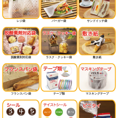
レジ袋
バーガー袋
サンドイッチ袋
脱酸素剤対応袋
ラスク・クッキー袋
敷き紙
フランスパン袋
テープ類
マスキングテープ