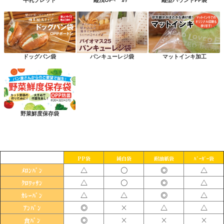
ドッグパン袋
パンキューレジ袋
マットインキ加工
野菜鮮度保存袋
PP袋
純白袋
耐油紙袋
ﾊﾞｰｶﾞｰ袋
△
〇
◎
△
ﾒﾛﾝﾊﾟﾝ
△
〇
◎
△
ｸﾛﾜｯｻﾝ
△
△
◎
△
ｶﾚｰﾊﾟﾝ
◎
×
△
△
ｱﾝﾊﾟﾝ
◎
×
×
×
食ﾊﾟﾝ