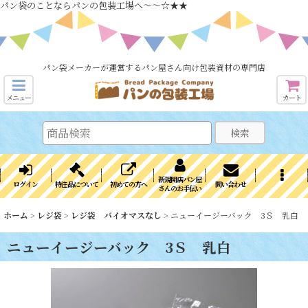
パン袋のことならパンの包装工場へ～～☆★★
パン袋メーカーが運営するパン屋さん向け包装資材の専門店
メニュー
カート
検索
新規開店パン屋
ログイン
特注品について
初めての方へ
問い合わせ
さんのお手伝い
ホーム
>
レジ袋
>
レジ袋 バイオマスなし
>
ニューイージーバック 3Ｓ 乳白
ニューイージーバック 3Ｓ 乳白