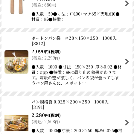
(
税込
:
680
)
円
●入数：50●寸法：巾100+マチ65×天地610●
材質：紙●特徴：
ボードンパン袋 ＃20×150×250 1000入
[
3812
]
2,090
(税別)
円
(
税込
:
2,299
)
円
●入数：1000 ●寸法：150×250 厚み0.02 ●材
質：opp ●特徴：袋に曇り止め効果がありま
す。寒暖の差が激しく、パンの袋が曇ってしま
うパン屋さんに、スポット…
パン規格袋 0.025×200×250 1000入
[
3191
]
2,280
(税別)
円
(
税込
:
2,508
)
円
●入数：1000●寸法：200×250 厚み0.025●材