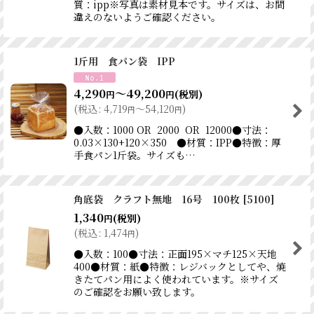
質：ipp※写真は素材見本です。サイズは、お間
違えのないようご確認ください。
1斤用 食パン袋 IPP
4,290
～49,200
(税別)
円
円
(
税込
:
4,719
～54,120
)
円
円
●入数：1000 OR 2000 OR 12000●寸法：
0.03×130+120×350 ●材質：IPP●特徴：厚
手食パン1斤袋。サイズも…
角底袋 クラフト無地 16号 100枚
[
5100
]
1,340
(税別)
円
(
税込
:
1,474
)
円
●入数：100●寸法：正面195×マチ125×天地
400●材質：紙●特徴：レジバックとしてや、焼
きたてパン用によく使われています。※サイズ
のご確認をお願い致します。