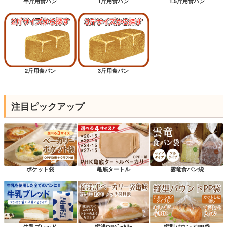
半斤用食パン
1斤用食パン
1.5斤用食パン
2斤用食パン
3斤用食パン
注目ピックアップ
ポケット袋
亀底タートル
雲竜食パン袋
牛乳ブレッド
縦浅OPﾍﾞｰｶﾘｰ
縦型パウンドPP袋