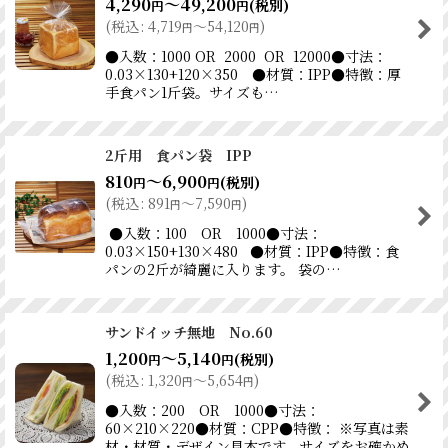
4,290
～49,200
(税別)
円
円
(
税込
:
4,719
～54,120
)
円
円
●入数：1000 OR 2000 OR 12000●寸法：
0.03×130+120×350 ●材質：IPP●特徴：厚
手食パン1斤袋。サイズも…
2斤用 食パン袋 IPP
810
～6,900
(税別)
円
円
(
税込
:
891
～7,590
)
円
円
●入数：100 OR 1000●寸法：
0.03×150+130×480 ●材質：IPP●特徴：食
パンの2斤が綺麗に入ります。 袋の…
サンドイッチ無地 No.60
1,200
～5,140
(税別)
円
円
(
税込
:
1,320
～5,654
)
円
円
●入数：200 OR 1000●寸法：
60×210×220●材質：CPP●特徴： ※写真は素
材・材質・デザイン見本です。サイズをお確かめ