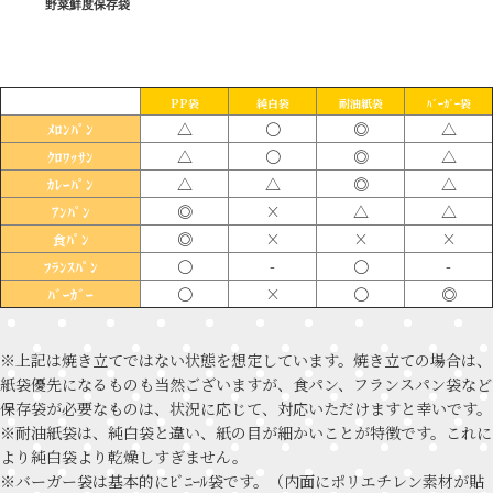
野菜鮮度保存袋
PP袋
純白袋
耐油紙袋
ﾊﾞｰｶﾞｰ袋
△
〇
◎
△
ﾒﾛﾝﾊﾟﾝ
△
〇
◎
△
ｸﾛﾜｯｻﾝ
△
△
◎
△
ｶﾚｰﾊﾟﾝ
◎
×
△
△
ｱﾝﾊﾟﾝ
◎
×
×
×
食ﾊﾟﾝ
〇
-
〇
-
ﾌﾗﾝｽﾊﾟﾝ
〇
×
〇
◎
ﾊﾞｰｶﾞｰ
※上記は焼き立てではない状態を想定しています。焼き立ての場合は、
紙袋優先になるものも当然ございますが、食パン、フランスパン袋など
保存袋が必要なものは、状況に応じて、対応いただけますと幸いです。
※耐油紙袋は、純白袋と違い、紙の目が細かいことが特徴です。これに
より純白袋より乾燥しすぎません。
※バーガー袋は基本的にﾋﾞﾆｰﾙ袋です。（内面にポリエチレン素材が貼