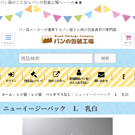
パン袋のことならパンの包装工場へ～～☆★★
パン袋メーカーが運営するパン屋さん向け包装資材の専門店
メニュー
カート
検索
新規開店パン屋
ログイン
特注品について
初めての方へ
問い合わせ
さんのお手伝い
ホーム
>
レジ袋
>
レジ袋 バイオマスなし
>
ニューイージーバック Ｌ 乳白
ニューイージーバック Ｌ 乳白