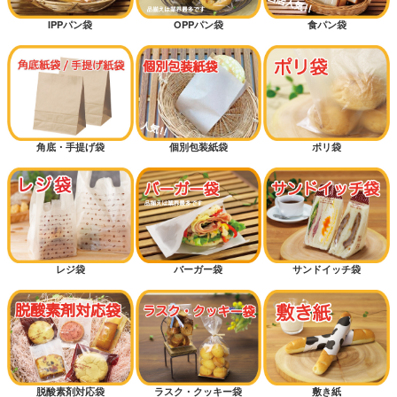
IPPパン袋
OPPパン袋
食パン袋
角底・手提げ袋
個別包装紙袋
ポリ袋
レジ袋
バーガー袋
サンドイッチ袋
脱酸素剤対応袋
ラスク・クッキー袋
敷き紙