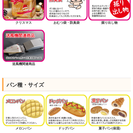
クリスマス
おむつ袋・防臭袋
掘り出し物
送風機関連商品
パン種・サイズ
メロンパン
ドッグパン
菓子パン(保湿)