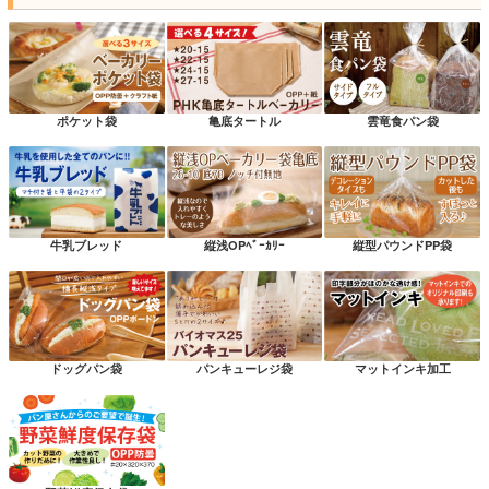
ポケット袋
亀底タートル
雲竜食パン袋
牛乳ブレッド
縦浅OPﾍﾞｰｶﾘｰ
縦型パウンドPP袋
ドッグパン袋
パンキューレジ袋
マットインキ加工