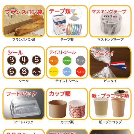
フランスパン袋
テープ類
マスキングテープ
シール
テイストシール
ビニタイ
フードパック
カップ類
紙・プラコップ