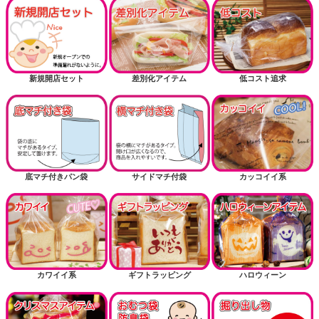
新規開店セット
差別化アイテム
低コスト追求
底マチ付きパン袋
サイドマチ付袋
カッコイイ系
カワイイ系
ギフトラッピング
ハロウィーン