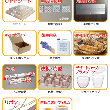
OPPシート
鮮度保持剤
冷凍用パン袋
ギフトボックス
衛生用品
海外IPPパン袋
その他資材
鉄板・焼型
デザートカップ