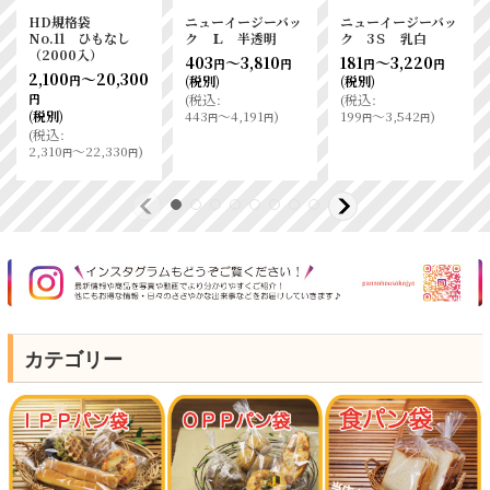
バッ
ニューイージーバッ
モックパックレジ
ニチバンセロテープ
ク Ｍ 乳白
袋 Ｍ 乳白
No.405 12ｍｍ
[
6706
]
×35Ｍ(10入）
302
～5,300
円
円
円
[
6176
]
(税別)
980
(税別)
260
円
(
税込
:
(税別)
円
332
～5,830
)
(
税込
:
1,078
)
円
円
円
(
税込
:
286
)
円
カテゴリー