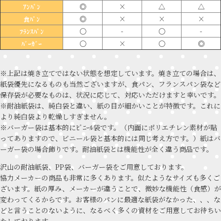
◎
×
△
△
ｱﾝﾊﾟﾝ
◎
×
×
×
食ﾊﾟﾝ
〇
-
〇
-
ﾌﾗﾝｽﾊﾟﾝ
〇
×
〇
◎
ﾊﾞｰｶﾞｰ
※上記は焼き立てではない状態を想定しています。焼き立ての場合は、
紙袋優先になるものも当然ございますが、食パン、フランスパン袋など
保存袋が必要なものは、状況に応じて、対応いただけますと幸いです。
※耐油紙袋は、純白袋と違い、紙の目が細かいことが特徴です。これに
より純白袋より乾燥しすぎません。
※バーガー袋は基本的にﾋﾞﾆｰﾙ袋です。（内面にポリエチレン素材が貼
ってありますので、ビニール袋と基本的には同じ考え方です。）紙はバ
ーガー袋の場合飾りです。耐油紙袋とは機能性が全く違う商品です。
沢山の耐油紙袋、PP袋、バーガー袋をご用意しております。
協力メーカーの商品も非常に多くあります。似たようなサイズも多くご
ざいます。紙の厚み、メーカーが違うことで、微妙な機能性（食感）が
変わってくるからです。お客様のパンに最適な紙袋がなかった、、、な
どと言うことのないように、なるべく多くの資材をご用意してお待ちい
たしております。