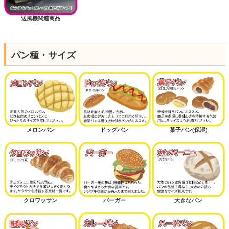
送風機関連商品
パン種・サイズ
メロンパン
ドッグパン
菓子パン(保湿)
クロワッサン
バーガー
大きなパン