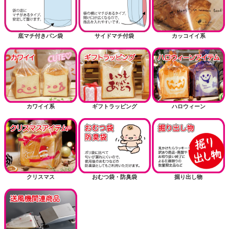
底マチ付きパン袋
サイドマチ付袋
カッコイイ系
カワイイ系
ギフトラッピング
ハロウィーン
クリスマス
おむつ袋・防臭袋
掘り出し物