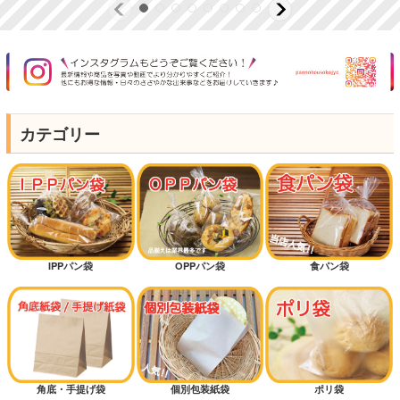
カテゴリー
IPPパン袋
OPPパン袋
食パン袋
角底・手提げ袋
個別包装紙袋
ポリ袋