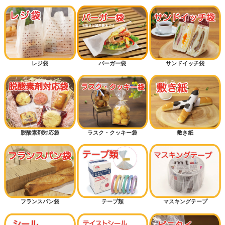
レジ袋
バーガー袋
サンドイッチ袋
脱酸素剤対応袋
ラスク・クッキー袋
敷き紙
フランスパン袋
テープ類
マスキングテープ