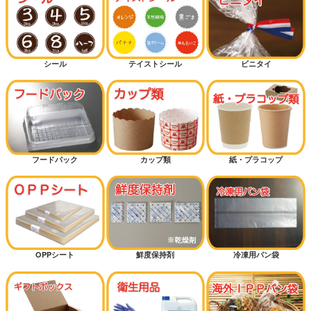
シール
テイストシール
ビニタイ
フードパック
カップ類
紙・プラコップ
OPPシート
鮮度保持剤
冷凍用パン袋