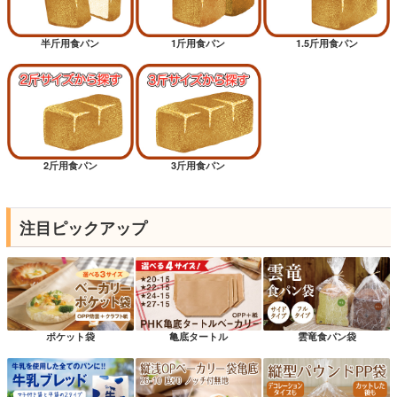
半斤用食パン
1斤用食パン
1.5斤用食パン
2斤用食パン
3斤用食パン
注目ピックアップ
ポケット袋
亀底タートル
雲竜食パン袋