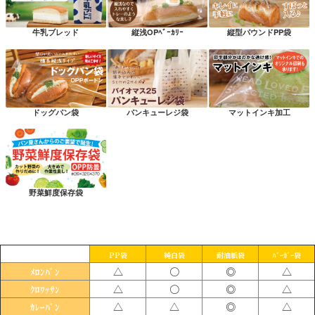
牛乳ブレッド
縦浅OPﾍﾞｰｶﾘｰ
縦型パウンドPP袋
ドッグパン袋
パンキューレジ袋
マットインキ加工
野菜鮮度保存袋
PP袋
純白袋
耐油紙袋
ﾊﾞｰｶﾞｰ袋
△
〇
◎
△
ﾒﾛﾝﾊﾟﾝ
△
〇
◎
△
ｸﾛﾜｯｻﾝ
△
△
◎
△
ｶﾚｰﾊﾟﾝ