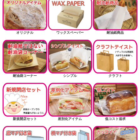
オリジナル
ワックスペーパー
耐油紙商品
耐油袋コーナー
シンプル
クラフト
新規開店セット
差別化アイテム
低コスト追求