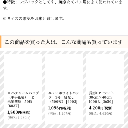
●特徴：レジバックとしてや、焼きたてパン用によく使われていま
す。
※サイズの確認をお願い致します。
この商品を買った人は、こんな商品も買っています
H25チャームバッグ
ニューホワイトパッ
長形OPPシート
（平手紙袋） E
ク 3号 紐なし
30cm×40cm
未晒無地 50枚
（500枚）
[
4903
]
1000入
[
3650
]
[
8037
]
1,098
4,200
(税別)
(税別)
円
円
1,800
(税別)
円
(
税込
:
1,207
)
(
税込
:
4,620
)
円
円
(
税込
:
1,980
)
円