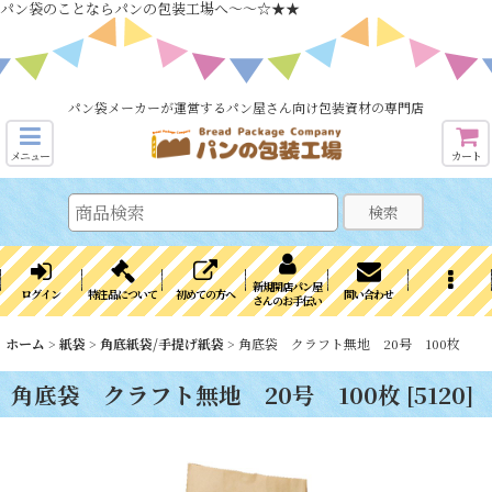
パン袋のことならパンの包装工場へ～～☆★★
パン袋メーカーが運営するパン屋さん向け包装資材の専門店
メニュー
カート
検索
新規開店パン屋
ログイン
特注品について
初めての方へ
問い合わせ
さんのお手伝い
ホーム
>
紙袋
>
角底紙袋/手提げ紙袋
>
角底袋 クラフト無地 20号 100枚
角底袋 クラフト無地 20号 100枚
[
5120
]