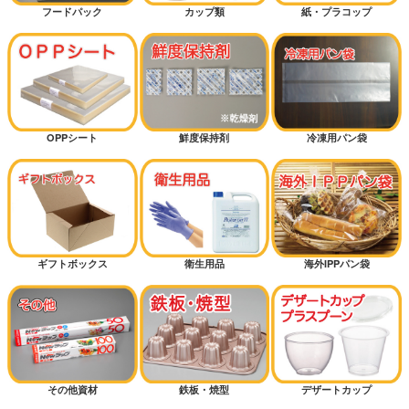
フードパック
カップ類
紙・プラコップ
OPPシート
鮮度保持剤
冷凍用パン袋
ギフトボックス
衛生用品
海外IPPパン袋
その他資材
鉄板・焼型
デザートカップ