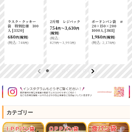
ラスク・クッキー
2斤用 レジバック
ボードンパン袋 ＃
袋 特別仕様 100
20×150×200
754
～3,630
円
円
入
[
3320
]
1000入
[
3811
]
(税別)
680
1,980
(税別)
(税別)
円
円
(
税込
:
(
税込
:
748
)
829
～3,993
)
(
税込
:
2,178
)
円
円
円
円
カテゴリー