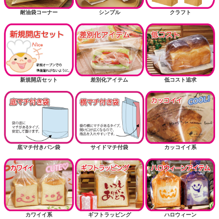
耐油袋コーナー
シンプル
クラフト
新規開店セット
差別化アイテム
低コスト追求
底マチ付きパン袋
サイドマチ付袋
カッコイイ系
カワイイ系
ギフトラッピング
ハロウィーン