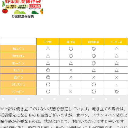
野菜鮮度保存袋
PP袋
純白袋
耐油紙袋
ﾊﾞｰｶﾞｰ袋
△
〇
◎
△
ﾒﾛﾝﾊﾟﾝ
△
〇
◎
△
ｸﾛﾜｯｻﾝ
△
△
◎
△
ｶﾚｰﾊﾟﾝ
◎
×
△
△
ｱﾝﾊﾟﾝ
◎
×
×
×
食ﾊﾟﾝ
〇
-
〇
-
ﾌﾗﾝｽﾊﾟﾝ
〇
×
〇
◎
ﾊﾞｰｶﾞｰ
※上記は焼き立てではない状態を想定しています。焼き立ての場合は、
紙袋優先になるものも当然ございますが、食パン、フランスパン袋など
保存袋が必要なものは、状況に応じて、対応いただけますと幸いです。
※耐油紙袋は、純白袋と違い、紙の目が細かいことが特徴です。これに