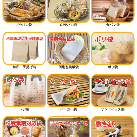
IPPパン袋
OPPパン袋
食パン袋
角底・手提げ袋
個別包装紙袋
ポリ袋
レジ袋
バーガー袋
サンドイッチ袋