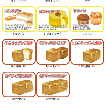
サンドイッチ
マリトッツォ
ピザ
ミルクパン
シフォンケーキ
マフィン
半斤用食パン
1斤用食パン
1.5斤用食パン
2斤用食パン
3斤用食パン