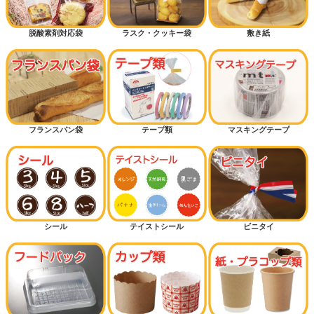
脱酸素剤対応袋
ラスク・クッキー袋
敷き紙
フランスパン袋
テープ類
マスキングテープ
シール
テイストシール
ビニタイ