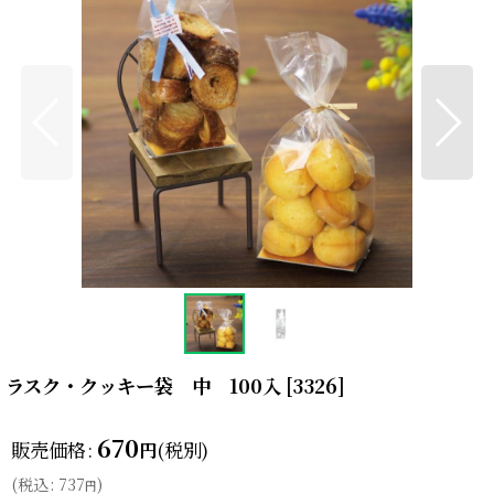
ラスク・クッキー袋 中 100入
[
3326
]
670
販売価格
:
(税別)
円
(
税込
:
737
)
円