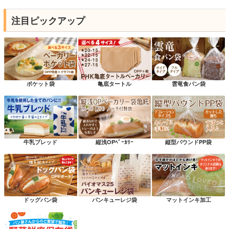
注目ピックアップ
ポケット袋
亀底タートル
雲竜食パン袋
牛乳ブレッド
縦浅OPﾍﾞｰｶﾘｰ
縦型パウンドPP袋
ドッグパン袋
パンキューレジ袋
マットインキ加工