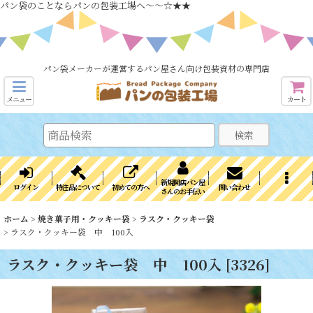
パン袋のことならパンの包装工場へ～～☆★★
パン袋メーカーが運営するパン屋さん向け包装資材の専門店
メニュー
カート
検索
新規開店パン屋
ログイン
特注品について
初めての方へ
問い合わせ
さんのお手伝い
ホーム
>
焼き菓子用・クッキー袋
>
ラスク・クッキー袋
>
ラスク・クッキー袋 中 100入
ラスク・クッキー袋 中 100入
[
3326
]