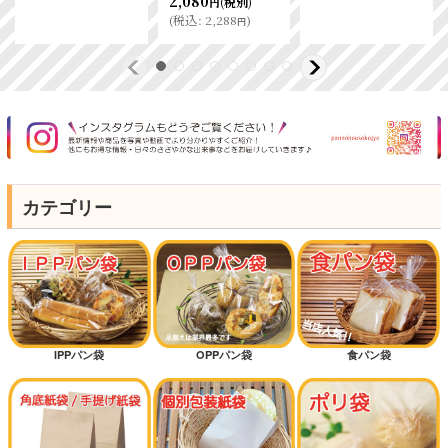
2,080
(税別)
円
(
税込
:
2,288
)
円
カテゴリー
IPPパン袋
OPPパン袋
食パン袋