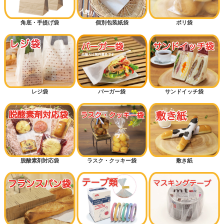
角底・手提げ袋
個別包装紙袋
ポリ袋
レジ袋
バーガー袋
サンドイッチ袋
脱酸素剤対応袋
ラスク・クッキー袋
敷き紙