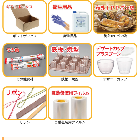
ギフトボックス
衛生用品
海外IPPパン袋
その他資材
鉄板・焼型
デザートカップ
リボン
自動包装用フィルム