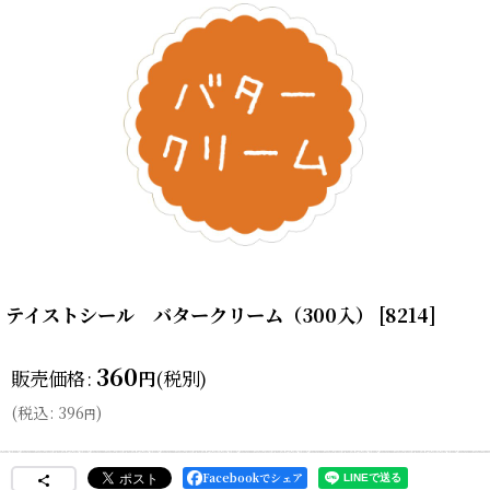
テイストシール バタークリーム（300入）
[
8214
]
360
販売価格
:
(税別)
円
(
税込
:
396
)
円
Facebookでシェア