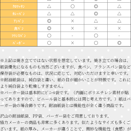
△
〇
◎
△
ｸﾛﾜｯｻﾝ
△
△
◎
△
ｶﾚｰﾊﾟﾝ
◎
×
△
△
ｱﾝﾊﾟﾝ
◎
×
×
×
食ﾊﾟﾝ
〇
-
〇
-
ﾌﾗﾝｽﾊﾟﾝ
〇
×
〇
◎
ﾊﾞｰｶﾞｰ
※上記は焼き立てではない状態を想定しています。焼き立ての場合は、
紙袋優先になるものも当然ございますが、食パン、フランスパン袋など
保存袋が必要なものは、状況に応じて、対応いただけますと幸いです。
※耐油紙袋は、純白袋と違い、紙の目が細かいことが特徴です。これに
より純白袋より乾燥しすぎません。
※バーガー袋は基本的にﾋﾞﾆｰﾙ袋です。（内面にポリエチレン素材が貼
ってありますので、ビニール袋と基本的には同じ考え方です。）紙はバ
ーガー袋の場合飾りです。耐油紙袋とは機能性が全く違う商品です。
沢山の耐油紙袋、PP袋、バーガー袋をご用意しております。
協力メーカーの商品も非常に多くあります。似たようなサイズも多くご
ざいます。紙の厚み、メーカーが違うことで、微妙な機能性（食感）が