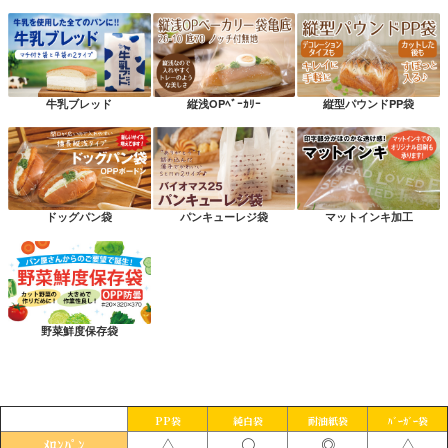
牛乳ブレッド
縦浅OPﾍﾞｰｶﾘｰ
縦型パウンドPP袋
ドッグパン袋
パンキューレジ袋
マットインキ加工
野菜鮮度保存袋
PP袋
純白袋
耐油紙袋
ﾊﾞｰｶﾞｰ袋
△
〇
◎
△
ﾒﾛﾝﾊﾟﾝ