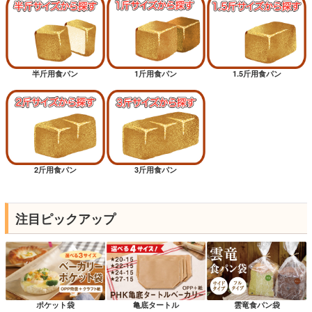
半斤用食パン
1斤用食パン
1.5斤用食パン
2斤用食パン
3斤用食パン
注目ピックアップ
ポケット袋
亀底タートル
雲竜食パン袋