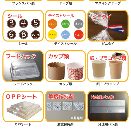
フランスパン袋
テープ類
マスキングテープ
シール
テイストシール
ビニタイ
フードパック
カップ類
紙・プラコップ
OPPシート
鮮度保持剤
冷凍用パン袋