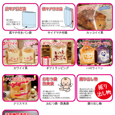
底マチ付きパン袋
サイドマチ付袋
カッコイイ系
カワイイ系
ギフトラッピング
ハロウィーン
クリスマス
おむつ袋・防臭袋
掘り出し物