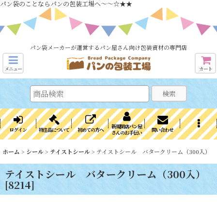
パン袋のことならパンの包装工場へ～～☆★★
パン袋メーカーが運営するパン屋さん向け包装資材の専門店
メニュー
カート
検索
新規開店パン屋
ログイン
特注品について
初めての方へ
問い合わせ
さんのお手伝い
ホーム
>
シール
>
テイストシール
>
テイストシール バタークリーム（300入）
テイストシール バタークリーム（300入）
[
8214
]