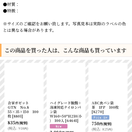
●材質：
●特徴：
※サイズのご確認をお願い致します。写真見本は実際のラベルの色
とは異なる場合があります。
この商品を買った人は、こんな商品も買っています
合掌ガゼット
ハイグレード脱酸＋
ABC食パン袋
GTN No.8
冷凍対応ナイロンパ
茶 IPP 100枚
55×35×150 100
ン袋
[
8270
]
枚
[
8801
]
W160+50*H210(小
) 100入
[
64641
]
835
(税別)
750
円
(税別)
円
(
税込
:
918
)
円
(
税込
:
825
)
円