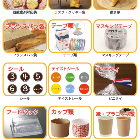
脱酸素剤対応袋
ラスク・クッキー袋
敷き紙
フランスパン袋
テープ類
マスキングテープ
シール
テイストシール
ビニタイ