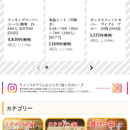
クッキングペーパー
食品シート（片開
ボックスフィットカ
(シート)無地 白
き）
バー タイプA ブ
500入 350*500
0.01×700（350）
ルー 50枚
[
9041
]
[
5515
]
×700（200入）
1,135
(税別)
円
[
8277
]
4,830
(税別)
円
(
税込
:
1,248
)
円
1,160
(税別)
円
(
税込
:
5,313
)
円
(
税込
:
1,276
)
円
カテゴリー