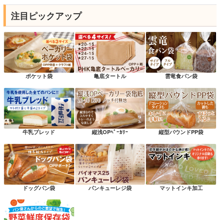
注目ピックアップ
ポケット袋
亀底タートル
雲竜食パン袋
牛乳ブレッド
縦浅OPﾍﾞｰｶﾘｰ
縦型パウンドPP袋
ドッグパン袋
パンキューレジ袋
マットインキ加工