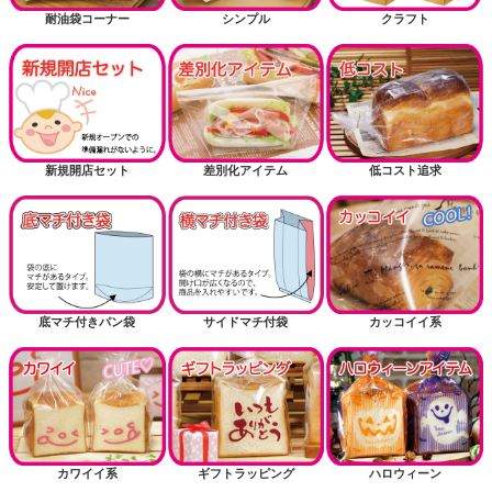
耐油袋コーナー
シンプル
クラフト
新規開店セット
差別化アイテム
低コスト追求
底マチ付きパン袋
サイドマチ付袋
カッコイイ系
カワイイ系
ギフトラッピング
ハロウィーン