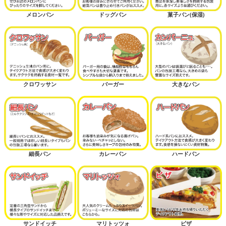
メロンパン
ドッグパン
菓子パン(保湿)
クロワッサン
バーガー
大きなパン
細長パン
カレーパン
ハードパン
サンドイッチ
マリトッツォ
ピザ