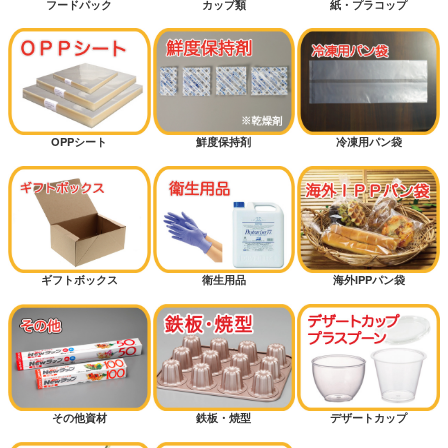
フードパック
カップ類
紙・プラコップ
OPPシート
鮮度保持剤
冷凍用パン袋
ギフトボックス
衛生用品
海外IPPパン袋
その他資材
鉄板・焼型
デザートカップ