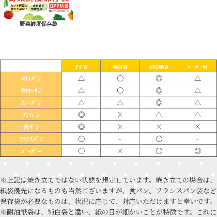
野菜鮮度保存袋
PP袋
純白袋
耐油紙袋
ﾊﾞｰｶﾞｰ袋
△
〇
◎
△
ﾒﾛﾝﾊﾟﾝ
△
〇
◎
△
ｸﾛﾜｯｻﾝ
△
△
◎
△
ｶﾚｰﾊﾟﾝ
◎
×
△
△
ｱﾝﾊﾟﾝ
◎
×
×
×
食ﾊﾟﾝ
〇
-
〇
-
ﾌﾗﾝｽﾊﾟﾝ
〇
×
〇
◎
ﾊﾞｰｶﾞｰ
※上記は焼き立てではない状態を想定しています。焼き立ての場合は、
紙袋優先になるものも当然ございますが、食パン、フランスパン袋など
保存袋が必要なものは、状況に応じて、対応いただけますと幸いです。
※耐油紙袋は、純白袋と違い、紙の目が細かいことが特徴です。これに