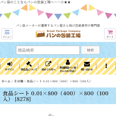
パン袋のことならパンの包装工場へ～～☆★★
パン袋メーカーが運営するパン屋さん向け包装資材の専門店
メニュー
カート
検索
新規開店パン屋
ログイン
特注品について
初めての方へ
問い合わせ
さんのお手伝い
ホーム
>
その他
>
食品シート 0.01×800（400）×800（100入）
食品シート 0.01×800（400）×800（100
入）
[
8278
]