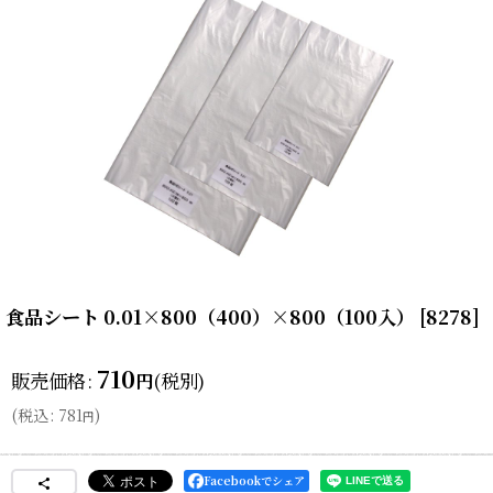
食品シート 0.01×800（400）×800（100入）
[
8278
]
710
販売価格
:
(税別)
円
(
税込
:
781
)
円
Facebookでシェア