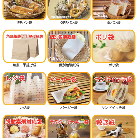
IPPパン袋
OPPパン袋
食パン袋
角底・手提げ袋
個別包装紙袋
ポリ袋
レジ袋
バーガー袋
サンドイッチ袋