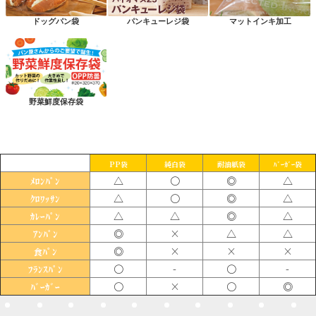
ドッグパン袋
パンキューレジ袋
マットインキ加工
野菜鮮度保存袋
PP袋
純白袋
耐油紙袋
ﾊﾞｰｶﾞｰ袋
△
〇
◎
△
ﾒﾛﾝﾊﾟﾝ
△
〇
◎
△
ｸﾛﾜｯｻﾝ
△
△
◎
△
ｶﾚｰﾊﾟﾝ
◎
×
△
△
ｱﾝﾊﾟﾝ
◎
×
×
×
食ﾊﾟﾝ
〇
-
〇
-
ﾌﾗﾝｽﾊﾟﾝ
〇
×
〇
◎
ﾊﾞｰｶﾞｰ