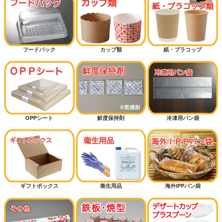
フードパック
カップ類
紙・プラコップ
OPPシート
鮮度保持剤
冷凍用パン袋
ギフトボックス
衛生用品
海外IPPパン袋