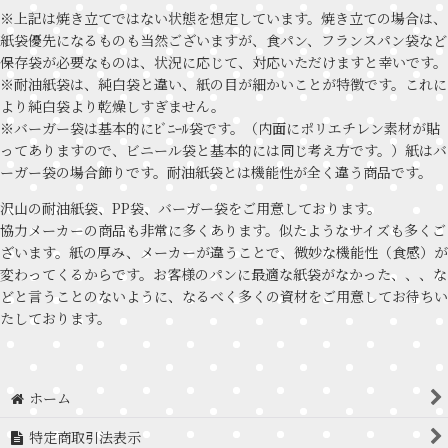
※上記は焼き立てではない状態を想定しています。焼き立ての場合は、
紙袋優先になるものも当然ございますが、食パン、フランスパン袋など
保存袋が必要なものは、状況に応じて、対応いただけますと幸いです。
※耐油紙袋は、純白袋と違い、紙の目が細かいことが特徴です。これに
より純白袋より乾燥しすぎません。
※バーガー袋は基本的にﾋﾞﾆｰﾙ袋です。（内面にポリエチレン素材が貼
ってありますので、ビニール袋と基本的には同じ考え方です。）紙はバ
ーガー袋の場合飾りです。耐油紙袋とは機能性が全く違う商品です。
沢山の耐油紙袋、PP袋、バーガー袋をご用意しております。
協力メーカーの商品も非常に多くあります。似たようなサイズも多くご
ざいます。紙の厚み、メーカーが違うことで、微妙な機能性（食感）が
変わってくるからです。お客様のパンに最適な紙袋がなかった、、、な
どと言うことのないように、なるべく多くの資材をご用意してお待ちい
たしております。
ホーム
特定商取引法表示