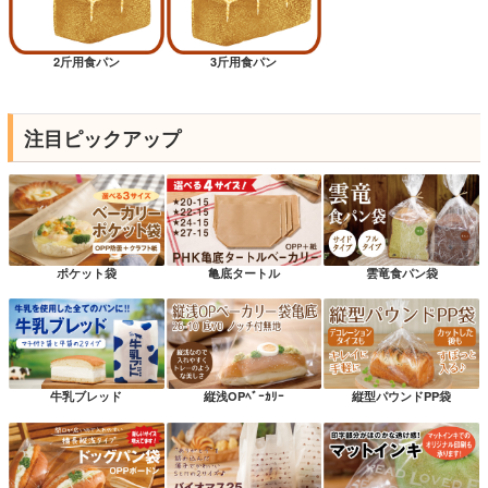
2斤用食パン
3斤用食パン
注目ピックアップ
ポケット袋
亀底タートル
雲竜食パン袋
牛乳ブレッド
縦浅OPﾍﾞｰｶﾘｰ
縦型パウンドPP袋