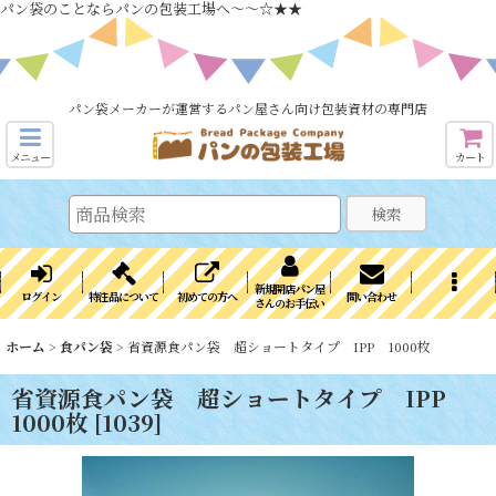
パン袋のことならパンの包装工場へ～～☆★★
パン袋メーカーが運営するパン屋さん向け包装資材の専門店
メニュー
カート
検索
新規開店パン屋
ログイン
特注品について
初めての方へ
問い合わせ
さんのお手伝い
ホーム
>
食パン袋
>
省資源食パン袋 超ショートタイプ IPP 1000枚
省資源食パン袋 超ショートタイプ IPP
1000枚
[
1039
]