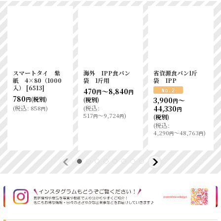
SHORTタイプ1斤
巾広食パン1斤袋
パン規格袋
用 KOー03
IPP 1000枚
0.025×120×450
0.03×120／
[
11301
]
1000入
[
2341
]
240×330 IPP
4,750
3,150
(税別)
(税別)
円
円
4,260
～
円
(
税込
:
5,225
)
(
税込
:
3,465
)
円
円
47,580
円
(税別)
(
税込
:
4,686
～52,338
)
円
円