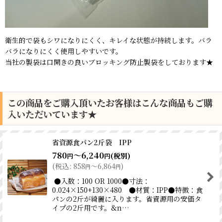
衛生的で袋もシワになりにくく、キレイな状態が持続します。バラ
バラになりにくく使用しやすいです。
当社の製袋は口開きの良いブロッキング防止製袋をしております★
この商品をご購入頂いたお客様はこんな商品もご購
入いただいています★
省資源食パン2斤袋 IPP
780
～6,240
(税別)
円
円
(
税込
:
858
～6,864
)
円
円
●入数：100 OR 1000●寸法：
0.024×150+130×480 ●材質：IPP●特徴：食
パンの2斤が綺麗に入ります。省資源用の安価タ
イプの2斤用です。&n…