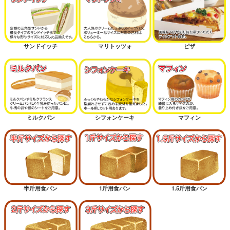
サンドイッチ
マリトッツォ
ピザ
ミルクパン
シフォンケーキ
マフィン
半斤用食パン
1斤用食パン
1.5斤用食パン