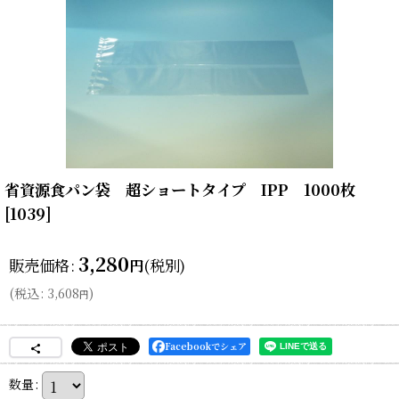
省資源食パン袋 超ショートタイプ IPP 1000枚
[
1039
]
3,280
販売価格
:
(税別)
円
(
税込
:
3,608
)
円
Facebookでシェア
数量
: