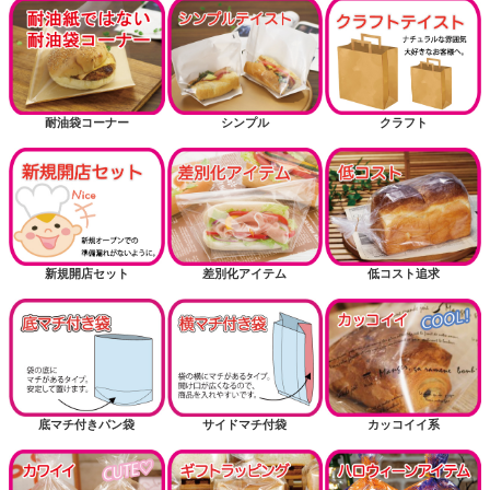
耐油袋コーナー
シンプル
クラフト
新規開店セット
差別化アイテム
低コスト追求
底マチ付きパン袋
サイドマチ付袋
カッコイイ系