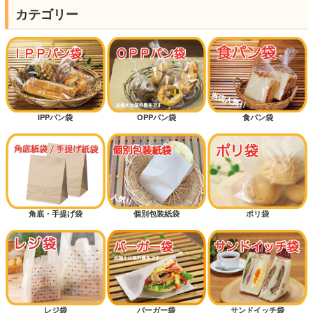
カテゴリー
IPPパン袋
OPPパン袋
食パン袋
角底・手提げ袋
個別包装紙袋
ポリ袋
レジ袋
バーガー袋
サンドイッチ袋