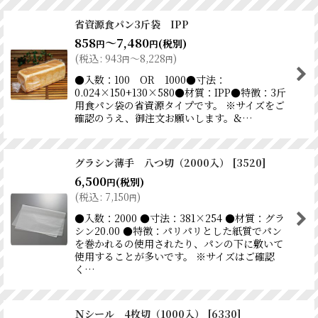
省資源食パン3斤袋 IPP
858
～7,480
(税別)
円
円
(
税込
:
943
～8,228
)
円
円
●入数：100 OR 1000●寸法：
0.024×150+130×580●材質：IPP●特徴：3斤
用食パン袋の省資源タイプです。 ※サイズをご
確認のうえ、御注文お願いします。&…
グラシン薄手 八つ切（2000入）
[
3520
]
6,500
(税別)
円
(
税込
:
7,150
)
円
●入数：2000 ●寸法：381×254 ●材質：グラ
シン20.00 ●特徴：パリパリとした紙質でパン
を巻かれるの使用されたり、パンの下に敷いて
使用することが多いです。 ※サイズはご確認
く…
Ｎシール 4枚切（1000入）
[
6330
]