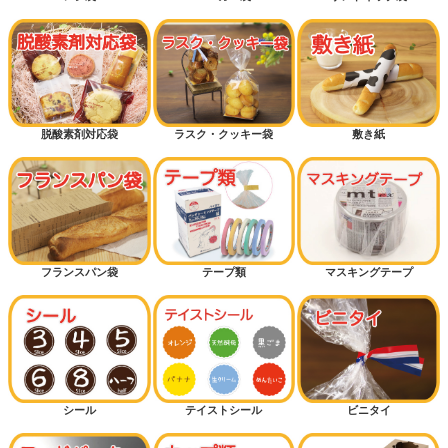
脱酸素剤対応袋
ラスク・クッキー袋
敷き紙
フランスパン袋
テープ類
マスキングテープ
シール
テイストシール
ビニタイ