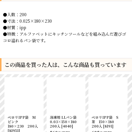
●入数：200
●寸法：0.025×180×230
●材質：ipp
●特徴：アルファベットにキッチンツールなどを組み込んだ遊びゴ
コロ溢れるパン袋です。
この商品を買った人は、こんな商品も買っています
ペロリIPP袋 M
冷凍用 LLパン袋
ペロリIPP袋 S
ピンク
0.03×150×180
茶 150×180
180×230 200入
200入
[
4040
]
200入
[
8191
]
[
81951
]