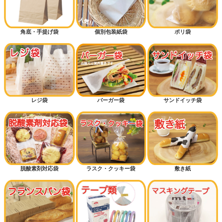
角底・手提げ袋
個別包装紙袋
ポリ袋
レジ袋
バーガー袋
サンドイッチ袋
脱酸素剤対応袋
ラスク・クッキー袋
敷き紙