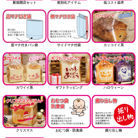
新規開店セット
差別化アイテム
低コスト追求
底マチ付きパン袋
サイドマチ付袋
カッコイイ系
カワイイ系
ギフトラッピング
ハロウィーン
クリスマス
おむつ袋・防臭袋
掘り出し物