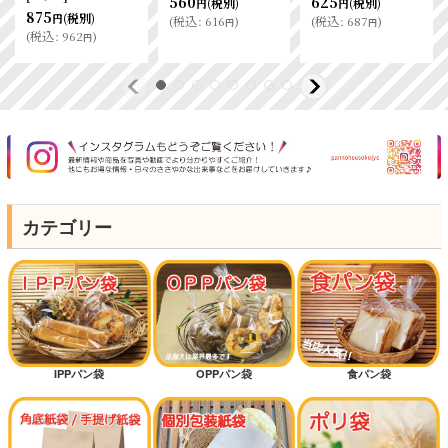
560
625
(税別)
(税別)
円
円
875
(税別)
円
(
税込
:
616
)
(
税込
:
687
)
円
円
(
税込
:
962
)
円
カテゴリー
IPPパン袋
OPPパン袋
食パン袋