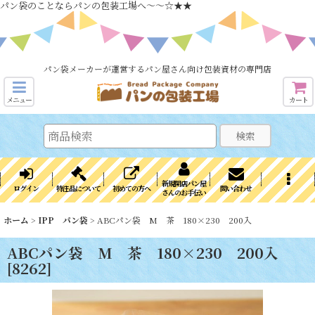
パン袋のことならパンの包装工場へ～～☆★★
パン袋メーカーが運営するパン屋さん向け包装資材の専門店
メニュー
カート
検索
新規開店パン屋
ログイン
特注品について
初めての方へ
問い合わせ
さんのお手伝い
ホーム
>
IPP パン袋
>
ABCパン袋 M 茶 180×230 200入
ABCパン袋 M 茶 180×230 200入
[
8262
]