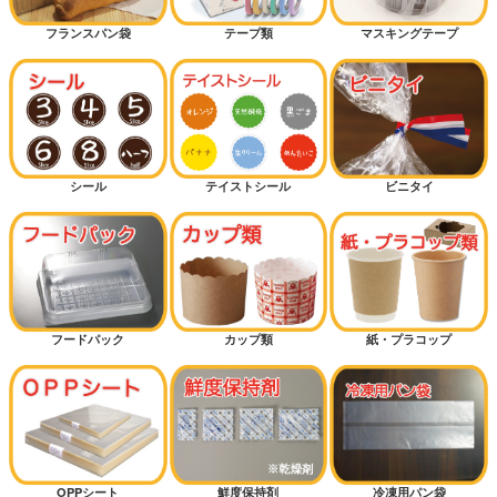
フランスパン袋
テープ類
マスキングテープ
シール
テイストシール
ビニタイ
フードパック
カップ類
紙・プラコップ
OPPシート
鮮度保持剤
冷凍用パン袋