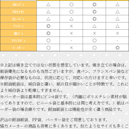
△
〇
◎
△
ﾒﾛﾝﾊﾟﾝ
△
〇
◎
△
ｸﾛﾜｯｻﾝ
△
△
◎
△
ｶﾚｰﾊﾟﾝ
◎
×
△
△
ｱﾝﾊﾟﾝ
◎
×
×
×
食ﾊﾟﾝ
〇
-
〇
-
ﾌﾗﾝｽﾊﾟﾝ
〇
×
〇
◎
ﾊﾞｰｶﾞｰ
※上記は焼き立てではない状態を想定しています。焼き立ての場合は、
紙袋優先になるものも当然ございますが、食パン、フランスパン袋など
保存袋が必要なものは、状況に応じて、対応いただけますと幸いです。
※耐油紙袋は、純白袋と違い、紙の目が細かいことが特徴です。これに
より純白袋より乾燥しすぎません。
※バーガー袋は基本的にﾋﾞﾆｰﾙ袋です。（内面にポリエチレン素材が貼
ってありますので、ビニール袋と基本的には同じ考え方です。）紙はバ
ーガー袋の場合飾りです。耐油紙袋とは機能性が全く違う商品です。
沢山の耐油紙袋、PP袋、バーガー袋をご用意しております。
協力メーカーの商品も非常に多くあります。似たようなサイズも多くご