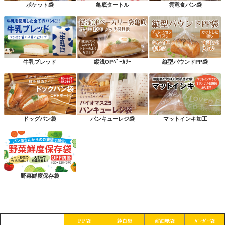
ポケット袋
亀底タートル
雲竜食パン袋
牛乳ブレッド
縦浅OPﾍﾞｰｶﾘｰ
縦型パウンドPP袋
ドッグパン袋
パンキューレジ袋
マットインキ加工
野菜鮮度保存袋
PP袋
純白袋
耐油紙袋
ﾊﾞｰｶﾞｰ袋