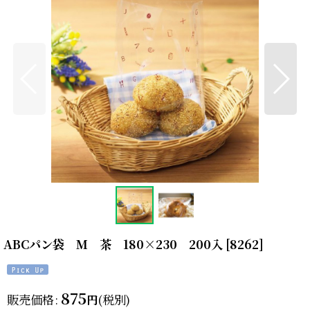
ABCパン袋 M 茶 180×230 200入
[
8262
]
875
販売価格
:
(税別)
円