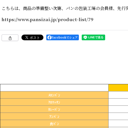
こちらは、商品の準備整い次第、パンの包装工場の会員様、先行
https://www.pansizai.jp/product-list/79
Facebookでシェア
ﾒﾛﾝﾊﾟﾝ
ｸﾛﾜｯｻﾝ
ｶﾚｰﾊﾟﾝ
ｱﾝﾊﾟﾝ
食ﾊﾟﾝ