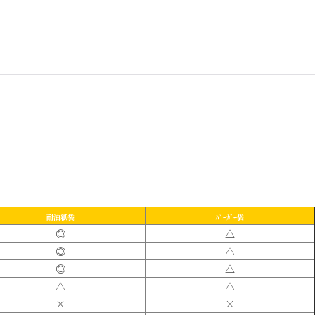
耐油紙袋
ﾊﾞｰｶﾞｰ袋
◎
△
◎
△
◎
△
△
△
×
×