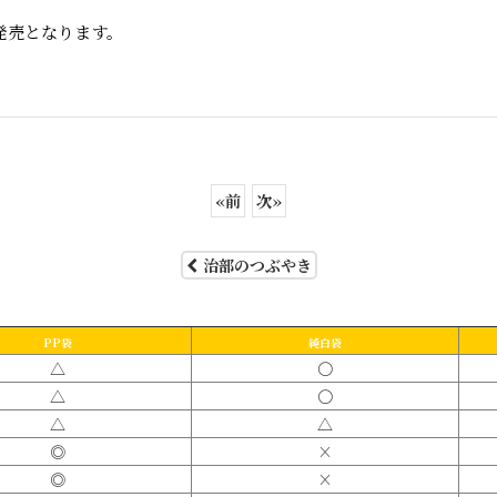
発売となります。
«
前
次
»
治部のつぶやき
PP袋
純白袋
△
〇
△
〇
△
△
◎
×
◎
×