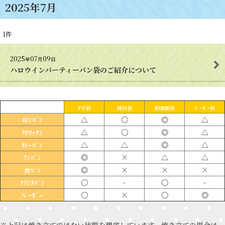
2025年7月
1
件
2025
07
09
年
月
日
ハロウインパーティーパン袋のご紹介について
PP袋
純白袋
耐油紙袋
ﾊﾞｰｶﾞｰ袋
△
〇
◎
△
ﾒﾛﾝﾊﾟﾝ
△
〇
◎
△
ｸﾛﾜｯｻﾝ
△
△
◎
△
ｶﾚｰﾊﾟﾝ
◎
×
△
△
ｱﾝﾊﾟﾝ
◎
×
×
×
食ﾊﾟﾝ
〇
-
〇
-
ﾌﾗﾝｽﾊﾟﾝ
〇
×
〇
◎
ﾊﾞｰｶﾞｰ
※上記は焼き立てではない状態を想定しています。焼き立ての場合は、