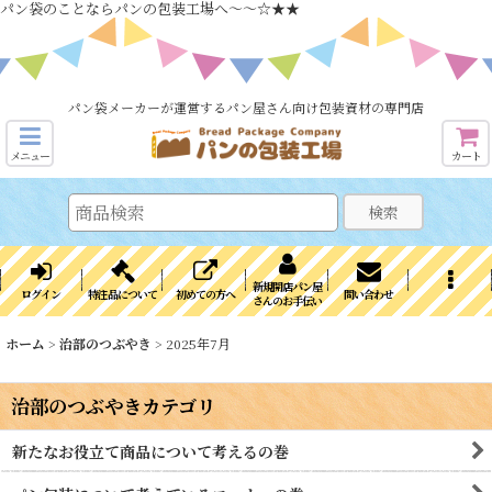
パン袋のことならパンの包装工場へ～～☆★★
パン袋メーカーが運営するパン屋さん向け包装資材の専門店
メニュー
カート
検索
新規開店パン屋
ログイン
特注品について
初めての方へ
問い合わせ
さんのお手伝い
ホーム
>
治部のつぶやき
>
2025年7月
治部のつぶやきカテゴリ
新たなお役立て商品について考えるの巻