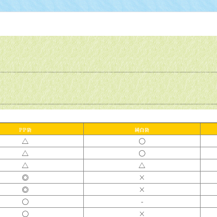
PP袋
純白袋
△
〇
△
〇
△
△
◎
×
◎
×
〇
-
〇
×