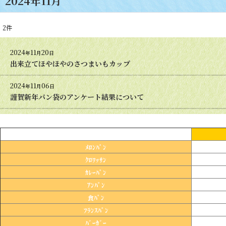
2024年11月
2
件
2024
11
20
年
月
日
出来立てほやほやのさつまいもカップ
2024
11
06
年
月
日
謹賀新年パン袋のアンケート結果について
ﾒﾛﾝﾊﾟﾝ
ｸﾛﾜｯｻﾝ
ｶﾚｰﾊﾟﾝ
ｱﾝﾊﾟﾝ
食ﾊﾟﾝ
ﾌﾗﾝｽﾊﾟﾝ
ﾊﾞｰｶﾞｰ