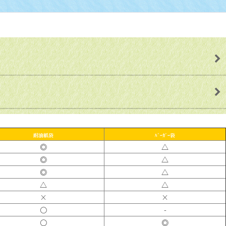
耐油紙袋
ﾊﾞｰｶﾞｰ袋
◎
△
◎
△
◎
△
△
△
×
×
〇
-
〇
◎