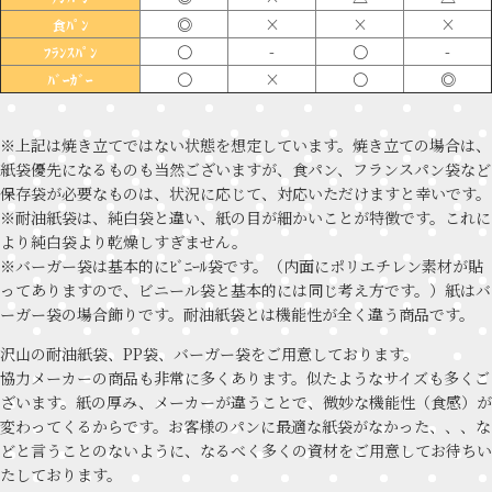
◎
×
×
×
食ﾊﾟﾝ
〇
-
〇
-
ﾌﾗﾝｽﾊﾟﾝ
〇
×
〇
◎
ﾊﾞｰｶﾞｰ
※上記は焼き立てではない状態を想定しています。焼き立ての場合は、
紙袋優先になるものも当然ございますが、食パン、フランスパン袋など
保存袋が必要なものは、状況に応じて、対応いただけますと幸いです。
※耐油紙袋は、純白袋と違い、紙の目が細かいことが特徴です。これに
より純白袋より乾燥しすぎません。
※バーガー袋は基本的にﾋﾞﾆｰﾙ袋です。（内面にポリエチレン素材が貼
ってありますので、ビニール袋と基本的には同じ考え方です。）紙はバ
ーガー袋の場合飾りです。耐油紙袋とは機能性が全く違う商品です。
沢山の耐油紙袋、PP袋、バーガー袋をご用意しております。
協力メーカーの商品も非常に多くあります。似たようなサイズも多くご
ざいます。紙の厚み、メーカーが違うことで、微妙な機能性（食感）が
変わってくるからです。お客様のパンに最適な紙袋がなかった、、、な
どと言うことのないように、なるべく多くの資材をご用意してお待ちい
たしております。