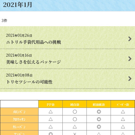
2021年1月
3
件
2021
01
26
年
月
日
ニトリル手袋代用品への挑戦
2021
01
16
年
月
日
美味しさを伝えるパッケージ
2021
01
08
年
月
日
トリセツシールの可能性
PP袋
純白袋
耐油紙袋
ﾊﾞｰｶﾞｰ袋
△
〇
◎
△
ﾒﾛﾝﾊﾟﾝ
△
〇
◎
△
ｸﾛﾜｯｻﾝ
△
△
◎
△
ｶﾚｰﾊﾟﾝ
◎
×
△
△
ｱﾝﾊﾟﾝ