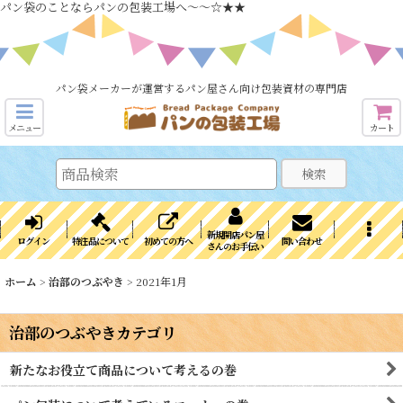
パン袋のことならパンの包装工場へ～～☆★★
パン袋メーカーが運営するパン屋さん向け包装資材の専門店
メニュー
カート
検索
新規開店パン屋
ログイン
特注品について
初めての方へ
問い合わせ
さんのお手伝い
ホーム
>
治部のつぶやき
>
2021年1月
治部のつぶやきカテゴリ
新たなお役立て商品について考えるの巻