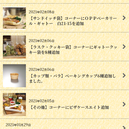
2021
02
08
年
月
日
【サンドイッチ袋】コーナーにＯＰＰベーカリー
ル・ギャトー 白21-15を追加
2021
02
06
年
月
日
【ラスク・クッキー袋】コーナーにギャトークッ
キー袋を8種追加
2021
02
06
年
月
日
【カップ類・バラ】ベーキングカップ6種追加し
ました。
2021
02
05
年
月
日
【その他】コーナーにピザケースエイト追加
2021
01
29
年
月
日