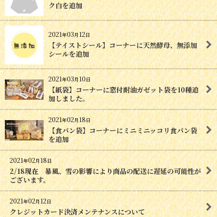
ク白を追加
2021
03
12
年
月
日
【テイストシール】コーナーに天然酵母、無添加
シールを追加
2021
03
10
年
月
日
【紙袋】コーナーに窓付耐油ガゼット袋を10種追
加しました。
2021
02
18
年
月
日
【食パン袋】コーナーにミニミニッコリ食パン袋
を追加
2021
02
18
年
月
日
2/18現在 暴風、雪の影響により商品の配送に遅延の可能性が
ございます。
2021
02
12
年
月
日
クレジットカード決済メンテナンスについて