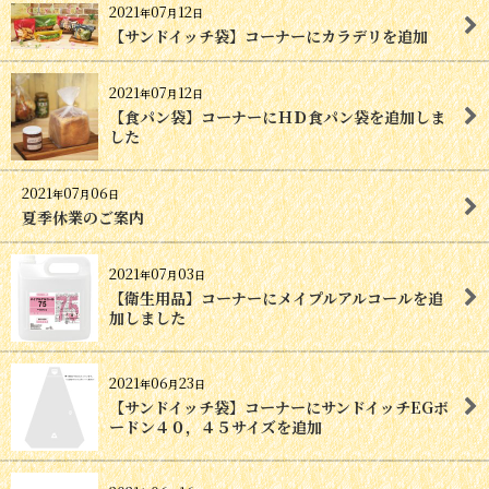
2021
07
12
年
月
日
【サンドイッチ袋】コーナーにカラデリを追加
2021
07
12
年
月
日
【食パン袋】コーナーにＨＤ食パン袋を追加しま
した
2021
07
06
年
月
日
夏季休業のご案内
2021
07
03
年
月
日
【衛生用品】コーナーにメイプルアルコールを追
加しました
2021
06
23
年
月
日
【サンドイッチ袋】コーナーにサンドイッチEGボ
ードン４０，４５サイズを追加