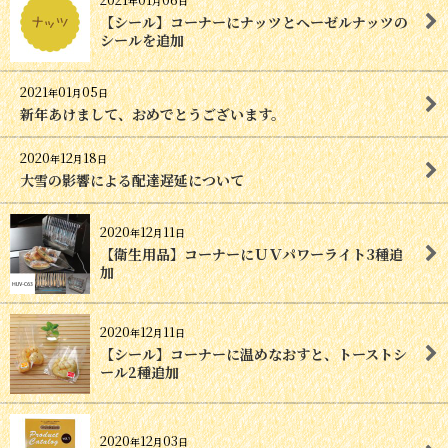
年
月
日
【シール】コーナーにナッツとヘーゼルナッツの
シールを追加
2021
01
05
年
月
日
新年あけまして、おめでとうございます。
2020
12
18
年
月
日
大雪の影響による配達遅延について
2020
12
11
年
月
日
【衛生用品】コーナーにＵＶパワーライト3種追
加
2020
12
11
年
月
日
【シール】コーナーに温めなおすと、トーストシ
ール2種追加
2020
12
03
年
月
日