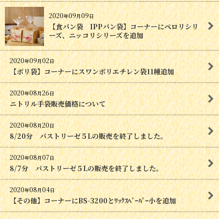
2020
09
09
年
月
日
【食パン袋 IPPパン袋】コーナーにペロリシリ
ーズ、ニッコリシリーズを追加
2020
09
02
年
月
日
【ポリ袋】コーナーにスワンポリエチレン袋11種追加
2020
08
26
年
月
日
ニトリル手袋販売価格について
2020
08
20
年
月
日
8/20分 パストリーゼ５Lの販売を終了しました。
2020
08
07
年
月
日
8/7分 パストリーゼ５Lの販売を終了しました。
2020
08
04
年
月
日
【その他】コーナーにBS-3200とﾜｯｸｽﾍﾟｰﾊﾟｰ小を追加