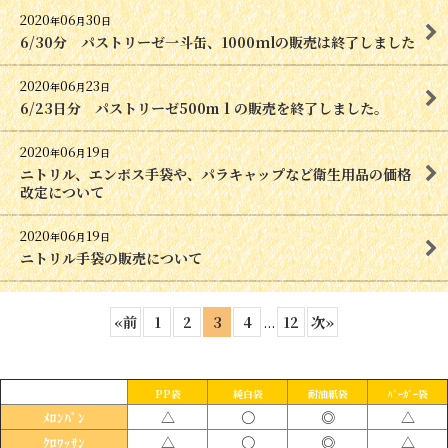
2020
06
30
年
月
日
6/30分 パストリーゼ一斗缶、1000mlの販売は終了しました
2020
06
23
年
月
日
6/23日分 パストリーゼ500ｍｌの販売を終了しました。
2020
06
19
年
月
日
ニトリル、エンボス手袋や、パラキャップなど衛生用品の価格
改定について
2020
06
19
年
月
日
ニトリル手袋の販売について
«
前
1
2
3
4
...
12
次
»
PP袋
純白袋
耐油紙袋
ﾊﾞｰｶﾞｰ袋
△
〇
◎
△
ﾒﾛﾝﾊﾟﾝ
△
〇
◎
△
ｸﾛﾜｯｻﾝ