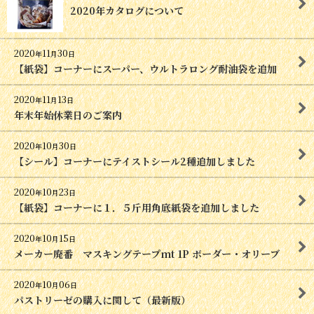
2020年カタログについて
2020
11
30
年
月
日
【紙袋】コーナーにスーパー、ウルトラロング耐油袋を追加
2020
11
13
年
月
日
年末年始休業日のご案内
2020
10
30
年
月
日
【シール】コーナーにテイストシール2種追加しました
2020
10
23
年
月
日
【紙袋】コーナーに１．５斤用角底紙袋を追加しました
2020
10
15
年
月
日
メーカー廃番 マスキングテープmt 1P ボーダー・オリーブ
2020
10
06
年
月
日
パストリーゼの購入に関して（最新版）