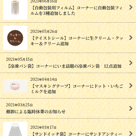
2021
06
16
年
月
日
【自動包装用フィルム】コーナーに自動包装フィ
ルムを3種追加しました
2021
05
26
年
月
日
【テイストシール】コーナーに生クリーム・クッ
キー＆クリーム追加
2021
05
15
年
月
日
【冷凍パン袋】コーナーにいま話題の冷凍パン袋 12点追加
2021
04
14
年
月
日
【マスキングテープ】コーナーにドット・いちご
ミルクを追加
2021
03
25
年
月
日
棚卸による臨時休業のお知らせ
2021
03
17
年
月
日
【サンドイッチ袋】コーナーにサンドアンティー