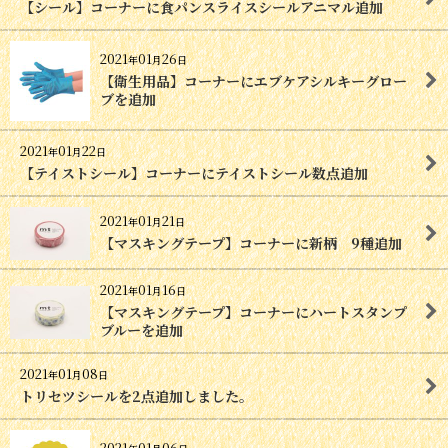
【シール】コーナーに食パンスライスシールアニマル追加
2021
01
26
年
月
日
【衛生用品】コーナーにエブケアシルキーグロー
ブを追加
2021
01
22
年
月
日
【テイストシール】コーナーにテイストシール数点追加
2021
01
21
年
月
日
【マスキングテープ】コーナーに新柄 9種追加
2021
01
16
年
月
日
【マスキングテープ】コーナーにハートスタンプ
ブルーを追加
2021
01
08
年
月
日
トリセツシールを2点追加しました。
2021
01
06