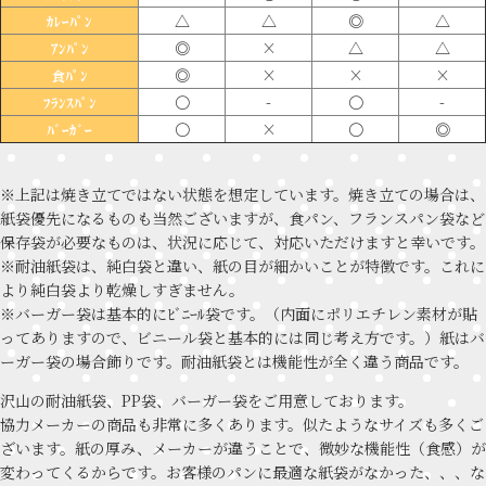
△
△
◎
△
ｶﾚｰﾊﾟﾝ
◎
×
△
△
ｱﾝﾊﾟﾝ
◎
×
×
×
食ﾊﾟﾝ
〇
-
〇
-
ﾌﾗﾝｽﾊﾟﾝ
〇
×
〇
◎
ﾊﾞｰｶﾞｰ
※上記は焼き立てではない状態を想定しています。焼き立ての場合は、
紙袋優先になるものも当然ございますが、食パン、フランスパン袋など
保存袋が必要なものは、状況に応じて、対応いただけますと幸いです。
※耐油紙袋は、純白袋と違い、紙の目が細かいことが特徴です。これに
より純白袋より乾燥しすぎません。
※バーガー袋は基本的にﾋﾞﾆｰﾙ袋です。（内面にポリエチレン素材が貼
ってありますので、ビニール袋と基本的には同じ考え方です。）紙はバ
ーガー袋の場合飾りです。耐油紙袋とは機能性が全く違う商品です。
沢山の耐油紙袋、PP袋、バーガー袋をご用意しております。
協力メーカーの商品も非常に多くあります。似たようなサイズも多くご
ざいます。紙の厚み、メーカーが違うことで、微妙な機能性（食感）が
変わってくるからです。お客様のパンに最適な紙袋がなかった、、、な