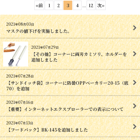
«
前
1
2
3
4
...
12
次
»
2021
08
03
年
月
日
マスクの値下げを実施しました。
2021
07
29
年
月
日
【その他】コーナーに両刃カミソリ、ホルダーを
追加しました
2021
07
28
年
月
日
【サンドイッチ袋】コーナーに防曇OPPベーカリー20-15（底
70）を追加
2021
07
16
年
月
日
【重要】インターネットエクスプローラーでの表示について
2021
07
13
年
月
日
【フードパック】BK-145を追加しました