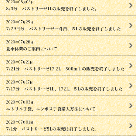
2020
08
03
年
月
日
8/3分 パストリーゼ1Lの販売を終了しました。
2020
07
29
年
月
日
7/29日分 パストリーゼ一斗缶、５Lの販売を終了しました
2020
07
28
年
月
日
夏季休業のご案内について
2020
07
21
年
月
日
7/21分 パストリーゼ17.2L 500ｍｌの販売を終了しました
2020
07
17
年
月
日
7/17分 パストリーゼ1L、172L、５Lの販売を終了しました
2020
07
03
年
月
日
ニトリル手袋、エンボス手袋購入方法について
2020
07
01
年
月
日
7/1分 パストリーゼ5Lの販売は終了しました。