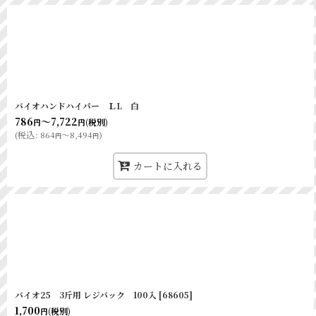
バイオハンドハイパー ＬL 白
786
～7,722
(税別)
円
円
(
税込
:
864
～8,494
)
円
円
カートに入れる
バイオ25 3斤用 レジバック 100入
[
68605
]
1,700
(税別)
円