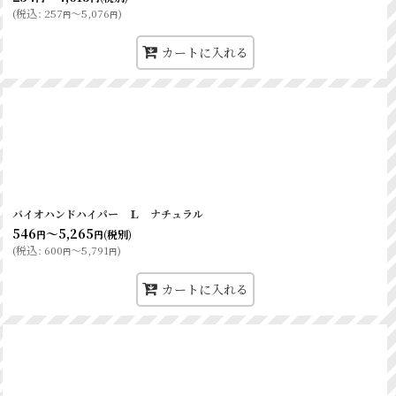
(
税込
:
257
～5,076
)
円
円
カートに入れる
バイオハンドハイパー Ｌ ナチュラル
546
～5,265
(税別)
円
円
(
税込
:
600
～5,791
)
円
円
カートに入れる