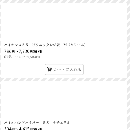
バイオマス２５ ピクニックレジ袋 M（クリーム）
786
～7,730
(税別)
円
円
(
税込
:
864
～8,503
)
円
円
カートに入れる
バイオハンドハイパー ＳＳ ナチュラル
234
～4,615
(税別)
円
円