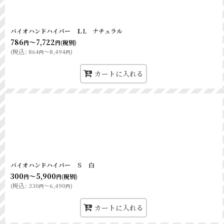
バイオハンドハイパー ＬL ナチュラル
786
～7,722
(税別)
円
円
(
税込
:
864
～8,494
)
円
円
カートに入れる
バイオハンドハイパー Ｓ 白
300
～5,900
(税別)
円
円
(
税込
:
330
～6,490
)
円
円
カートに入れる