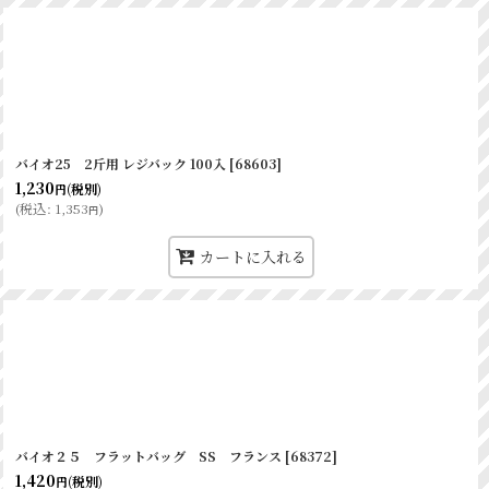
バイオ25 2斤用 レジバック 100入
[
68603
]
1,230
(税別)
円
(
税込
:
1,353
)
円
カートに入れる
バイオ２５ フラットバッグ SS フランス
[
68372
]
1,420
(税別)
円