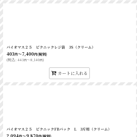
バイオマス２５ ピクニックレジ袋 3S（クリーム）
403
～7,400
(税別)
円
円
(
税込
:
443
～8,140
)
円
円
カートに入れる
バイオマス２５ ピクニックFBバック L 3斤用（クリーム）
2,094
～9,870
(税別)
円
円