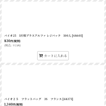
バイオ25 1斤用プラスアルファ レジバック 100入
[
68601
]
830
(税別)
円
(
税込
:
913
)
円
カートに入れる
バイオ２５ フラットバッグ 3S フランス
[
68371
]
1,340
(税別)
円