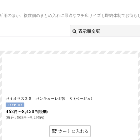
、3斤用のほか、複数個のまとめ入れに最適なマチ広サイズも即納体制でお待ち
表示順変更
絞り込む
バイオマス２５ パンキューレジ袋 S（ベージュ）
462
～8,450
(税別)
円
円
(
税込
:
508
～9,295
)
円
円
カートに入れる