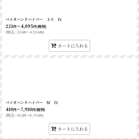
バイオハンドハイパー ３Ｓ 白
221
～4,095
(税別)
円
円
(
税込
:
243
～4,504
)
円
円
カートに入れる
バイオハンドハイパー Ｍ 白
410
～7,910
(税別)
円
円
(
税込
:
451
～8,701
)
円
円
カートに入れる