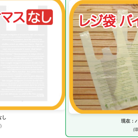
なし
現在：
)
(