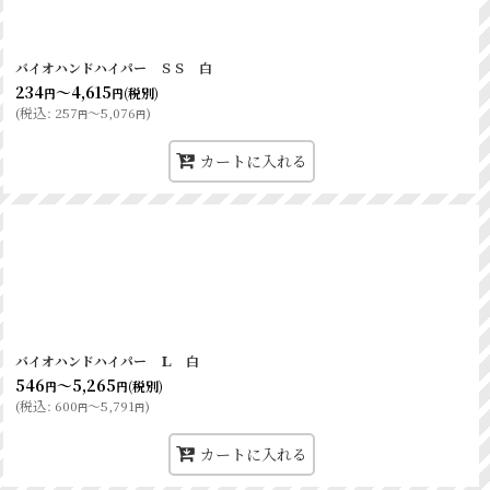
バイオハンドハイパー ＳＳ 白
234
～4,615
(税別)
円
円
(
税込
:
257
～5,076
)
円
円
カートに入れる
バイオハンドハイパー Ｌ 白
546
～5,265
(税別)
円
円
(
税込
:
600
～5,791
)
円
円
カートに入れる