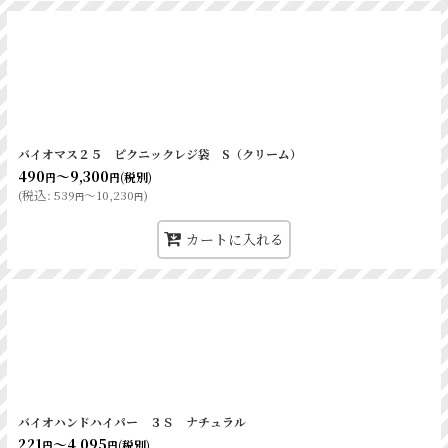
バイオマス２５ ピクニックレジ袋 S（クリーム）
490
～9,300
(税別)
円
円
(
税込
:
539
～10,230
)
円
円
カートに入れる
バイオハンドハイパー ３Ｓ ナチュラル
221
～4,095
(税別)
円
円