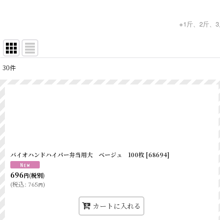
※1斤、2斤
30
件
表示数
:
並び順
:
バイオハンドハイパー弁当用大 ベージュ 100枚
[
68694
]
696
(税別)
円
(
税込
:
765
)
円
カートに入れる