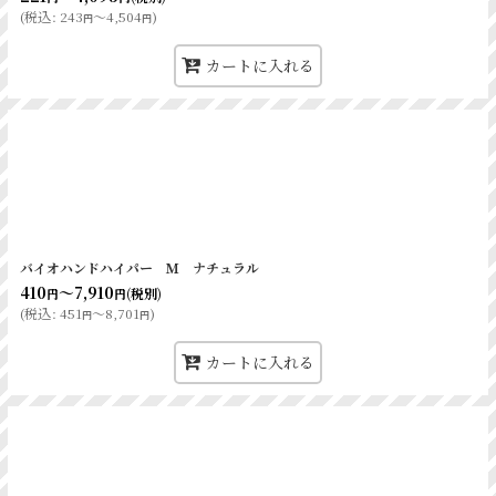
(
税込
:
243
～4,504
)
円
円
カートに入れる
バイオハンドハイパー Ｍ ナチュラル
410
～7,910
(税別)
円
円
(
税込
:
451
～8,701
)
円
円
カートに入れる