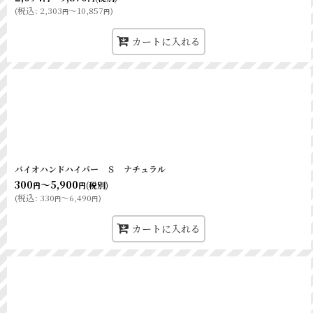
(
税込
:
2,303
～10,857
)
円
円
カートに入れる
バイオハンドハイパー Ｓ ナチュラル
300
～5,900
(税別)
円
円
(
税込
:
330
～6,490
)
円
円
カートに入れる