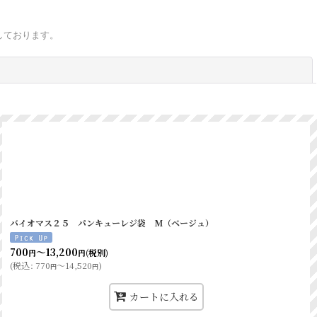
しております。
閉じる
バイオマス２５ パンキューレジ袋 M（ベージュ）
700
～13,200
(税別)
円
円
(
税込
:
770
～14,520
)
円
円
カートに入れる