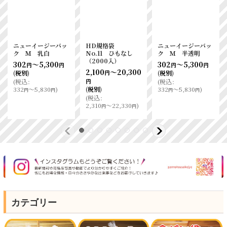
ニューイージーバッ
HD規格袋
ニューイージーバッ
ク Ｍ 乳白
No.11 ひもなし
ク Ｍ 半透明
（2000入）
302
～5,300
302
～5,300
円
円
円
円
2,100
～20,300
(税別)
(税別)
円
(
税込
:
(
税込
:
円
332
～5,830
)
(税別)
332
～5,830
)
円
円
円
円
(
税込
:
2,310
～22,330
)
円
円
カテゴリー