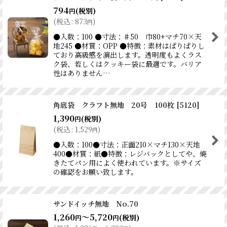
794
(税別)
円
(
税込
:
873
)
円
●入数：100 ●寸法：♯50 巾80+マチ70×天
地245 ●材質：OPP ●特徴：素材はぱりぱりし
ており高級感を演出します。透明度もよくラス
ク袋、若しくはクッキー袋に最適です。バリア
性はありません…
角底袋 クラフト無地 20号 100枚
[
5120
]
1,390
(税別)
円
(
税込
:
1,529
)
円
●入数：100●寸法：正面210×マチ130×天地
400●材質：紙●特徴：レジバックとしてや、焼
きたてパン用によく使われています。※サイズ
の確認をお願い致します。
サンドイッチ無地 No.70
1,260
～5,720
(税別)
円
円