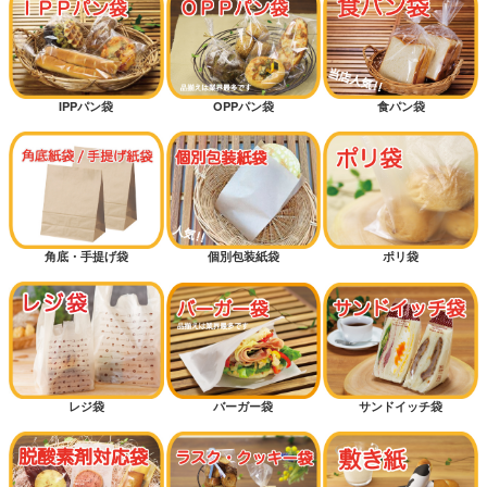
IPPパン袋
OPPパン袋
食パン袋
角底・手提げ袋
個別包装紙袋
ポリ袋
レジ袋
バーガー袋
サンドイッチ袋