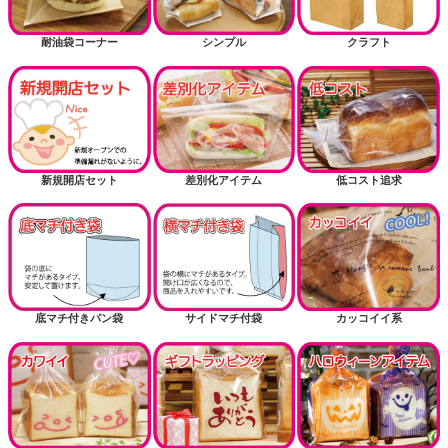
耐油袋コーナー
シンプル
クラフト
新規開店セット
差別化アイテム
低コスト追求
底マチ付きパン袋
サイドマチ付袋
カッコイイ系