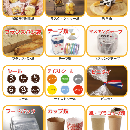
脱酸素剤対応袋
ラスク・クッキー袋
敷き紙
フランスパン袋
テープ類
マスキングテープ
シール
テイストシール
ビニタイ