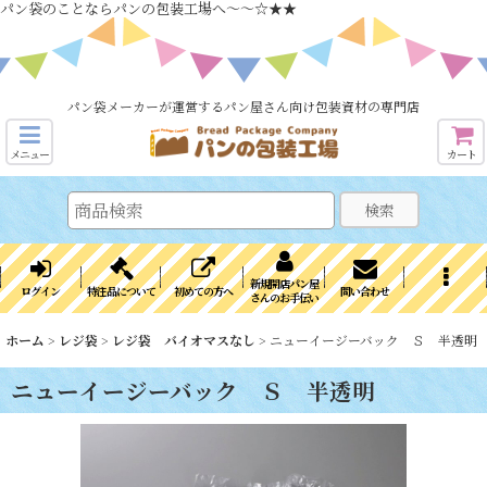
パン袋のことならパンの包装工場へ～～☆★★
パン袋メーカーが運営するパン屋さん向け包装資材の専門店
メニュー
カート
検索
新規開店パン屋
ログイン
特注品について
初めての方へ
問い合わせ
さんのお手伝い
ホーム
>
レジ袋
>
レジ袋 バイオマスなし
>
ニューイージーバック Ｓ 半透明
ニューイージーバック Ｓ 半透明