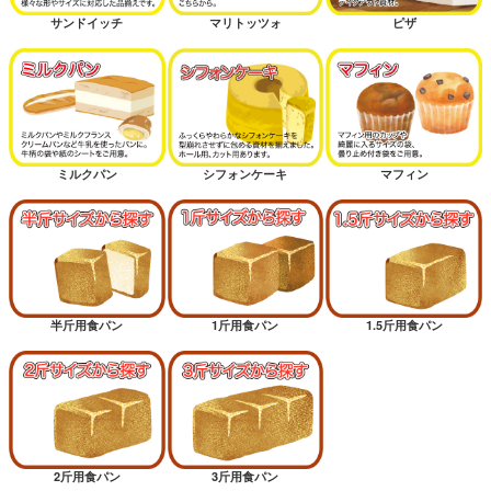
サンドイッチ
マリトッツォ
ピザ
ミルクパン
シフォンケーキ
マフィン
半斤用食パン
1斤用食パン
1.5斤用食パン
2斤用食パン
3斤用食パン