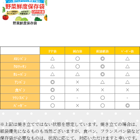
野菜鮮度保存袋
PP袋
純白袋
耐油紙袋
ﾊﾞｰｶﾞｰ袋
△
〇
◎
△
ﾒﾛﾝﾊﾟﾝ
△
〇
◎
△
ｸﾛﾜｯｻﾝ
△
△
◎
△
ｶﾚｰﾊﾟﾝ
◎
×
△
△
ｱﾝﾊﾟﾝ
◎
×
×
×
食ﾊﾟﾝ
〇
-
〇
-
ﾌﾗﾝｽﾊﾟﾝ
〇
×
〇
◎
ﾊﾞｰｶﾞｰ
※上記は焼き立てではない状態を想定しています。焼き立ての場合は、
紙袋優先になるものも当然ございますが、食パン、フランスパン袋など
保存袋が必要なものは、状況に応じて、対応いただけますと幸いです。