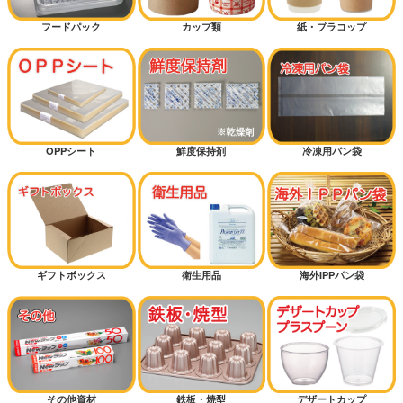
フードパック
カップ類
紙・プラコップ
OPPシート
鮮度保持剤
冷凍用パン袋
ギフトボックス
衛生用品
海外IPPパン袋
その他資材
鉄板・焼型
デザートカップ