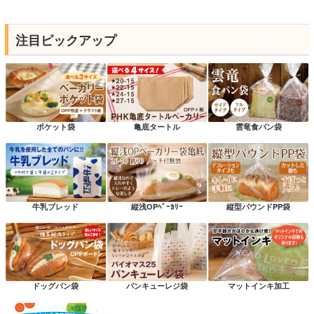
注目ピックアップ
ポケット袋
亀底タートル
雲竜食パン袋
牛乳ブレッド
縦浅OPﾍﾞｰｶﾘｰ
縦型パウンドPP袋
ドッグパン袋
パンキューレジ袋
マットインキ加工