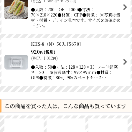
(
税込
:
1,386
～6,292
)
円
円
●入数：200 OR 1000●寸法：
70×210×220●材質：CPP●特徴： ※写真は素
材・材質・デザイン見本です。サイズをお確かめ
下さい。
KHS-8（N）50入
[
5670
]
920
(税別)
円
(
税込
:
1,012
)
円
●入数：50●寸法：128×128×33 フード部高
さ 20 ※参考底寸：99×99mm●材質：
OPS●特徴：80π、90πのペットケース…
この商品を買った人は、こんな商品も買っています