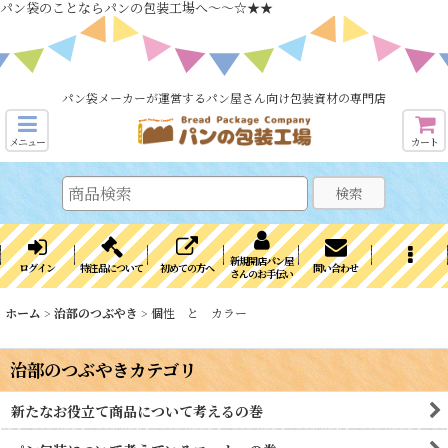
パン袋のことならパンの包装工場へ～～☆★★
パン袋メーカーが運営するパン屋さん向け包装資材の専門店
メニュー
カート
検索
新規開店パン屋
ログイン
特注品について
初めての方へ
問い合わせ
さんのお手伝い
ホーム
>
治部のつぶやき
>
個性 と カラー
治部のつぶやきカテゴリ
新たなお役立て商品について考えるの巻