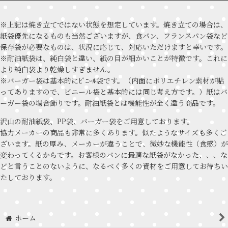
※上記は焼き立てではない状態を想定しています。焼き立ての場合は、
紙袋優先になるものも当然ございますが、食パン、フランスパン袋など
保存袋が必要なものは、状況に応じて、対応いただけますと幸いです。
※耐油紙袋は、純白袋と違い、紙の目が細かいことが特徴です。これに
より純白袋より乾燥しすぎません。
※バーガー袋は基本的にﾋﾞﾆｰﾙ袋です。（内面にポリエチレン素材が貼
ってありますので、ビニール袋と基本的には同じ考え方です。）紙はバ
ーガー袋の場合飾りです。耐油紙袋とは機能性が全く違う商品です。
沢山の耐油紙袋、PP袋、バーガー袋をご用意しております。
協力メーカーの商品も非常に多くあります。似たようなサイズも多くご
ざいます。紙の厚み、メーカーが違うことで、微妙な機能性（食感）が
変わってくるからです。お客様のパンに最適な紙袋がなかった、、、な
どと言うことのないように、なるべく多くの資材をご用意してお待ちい
たしております。
ホーム