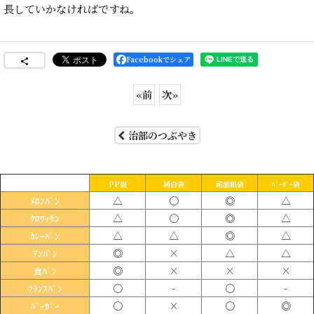
長していかなければですね。
Facebookでシェア
«
前
次
»
治部のつぶやき
PP袋
純白袋
耐油紙袋
ﾊﾞｰｶﾞｰ袋
△
〇
◎
△
ﾒﾛﾝﾊﾟﾝ
△
〇
◎
△
ｸﾛﾜｯｻﾝ
△
△
◎
△
ｶﾚｰﾊﾟﾝ
◎
×
△
△
ｱﾝﾊﾟﾝ
◎
×
×
×
食ﾊﾟﾝ
〇
-
〇
-
ﾌﾗﾝｽﾊﾟﾝ
〇
×
〇
◎
ﾊﾞｰｶﾞｰ