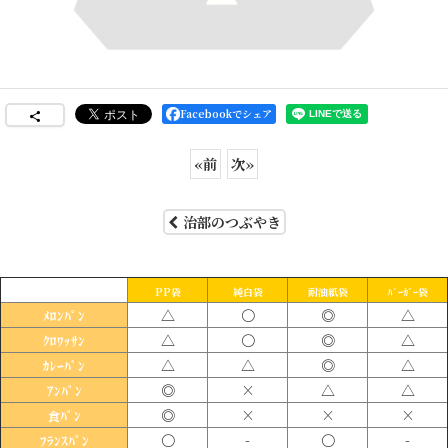
Facebookでシェア
«
前
次
»
治部のつぶやき
PP袋
純白袋
耐油紙袋
ﾊﾞｰｶﾞｰ袋
△
〇
◎
△
ﾒﾛﾝﾊﾟﾝ
△
〇
◎
△
ｸﾛﾜｯｻﾝ
△
△
◎
△
ｶﾚｰﾊﾟﾝ
◎
×
△
△
ｱﾝﾊﾟﾝ
◎
×
×
×
食ﾊﾟﾝ
〇
-
〇
-
ﾌﾗﾝｽﾊﾟﾝ