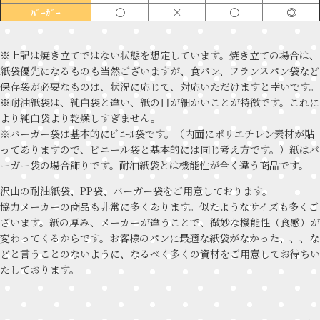
〇
×
〇
◎
ﾊﾞｰｶﾞｰ
※上記は焼き立てではない状態を想定しています。焼き立ての場合は、
紙袋優先になるものも当然ございますが、食パン、フランスパン袋など
保存袋が必要なものは、状況に応じて、対応いただけますと幸いです。
※耐油紙袋は、純白袋と違い、紙の目が細かいことが特徴です。これに
より純白袋より乾燥しすぎません。
※バーガー袋は基本的にﾋﾞﾆｰﾙ袋です。（内面にポリエチレン素材が貼
ってありますので、ビニール袋と基本的には同じ考え方です。）紙はバ
ーガー袋の場合飾りです。耐油紙袋とは機能性が全く違う商品です。
沢山の耐油紙袋、PP袋、バーガー袋をご用意しております。
協力メーカーの商品も非常に多くあります。似たようなサイズも多くご
ざいます。紙の厚み、メーカーが違うことで、微妙な機能性（食感）が
変わってくるからです。お客様のパンに最適な紙袋がなかった、、、な
どと言うことのないように、なるべく多くの資材をご用意してお待ちい
たしております。