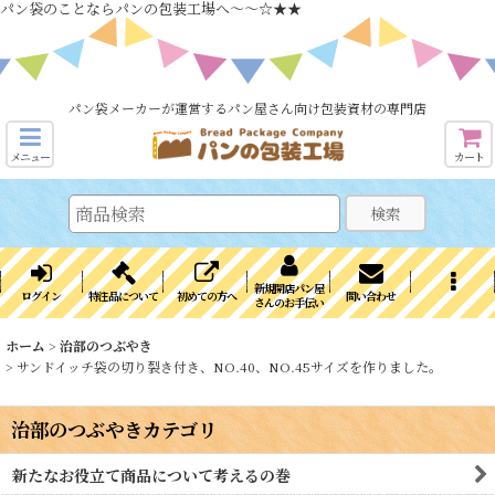
パン袋のことならパンの包装工場へ～～☆★★
パン袋メーカーが運営するパン屋さん向け包装資材の専門店
メニュー
カート
検索
新規開店パン屋
ログイン
特注品について
初めての方へ
問い合わせ
さんのお手伝い
ホーム
>
治部のつぶやき
>
サンドイッチ袋の切り裂き付き、NO.40、NO.45サイズを作りました。
治部のつぶやきカテゴリ
新たなお役立て商品について考えるの巻