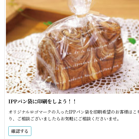
IPPパン袋に印刷をしよう！！
オリジナルロゴマークの入ったIPPパン袋を印刷希望のお客様はこ
り、ご相談ございましたらお気軽にご相談くださいませ。
確認する