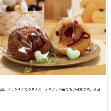
勿論、オリジナルでのサイズ、オリジナル色で製造可能です。お困