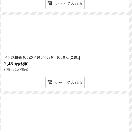
カートに入れる
パン規格袋 0.025×100×390 1000入
[
2101
]
2,450
(税別)
円
(
税込
:
2,695
)
円
カートに入れる