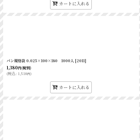
カートに入れる
パン規格袋 0.025×100×180 1000入
[
2011
]
1,380
(税別)
円
(
税込
:
1,518
)
円
カートに入れる