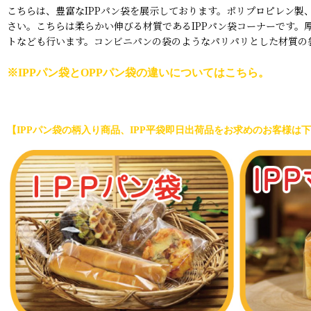
こちらは、豊富なIPPパン袋を展示しております。ポリプロピレン製
さい。こちらは柔らかい伸びる材質であるIPPパン袋コーナーです
トなども行います。コンビニパンの袋のようなパリパリとした材質の
※IPPパン袋とOPPパン袋の違いについてはこちら。
【IPPパン袋の柄入り商品、IPP平袋即日出荷品をお求めのお客様は