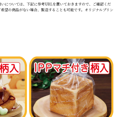
違いについては、下記に参考URLを置いておきますので、ご確認くだ
ご希望の商品がない場合、製造することも可能です。オリジナルプリン