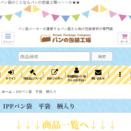
パン袋のことならパンの包装工場へ～～☆★★
パン袋メーカーが運営するパン屋さん向け包装資材の専門店
メニュー
カート
検索
新規開店パン屋
ログイン
特注品について
初めての方へ
問い合わせ
さんのお手伝い
ホーム
>
IPPパン袋 平袋 柄入り
IPPパン袋 平袋 柄入り
↓↓↓商品一覧へ↓↓↓