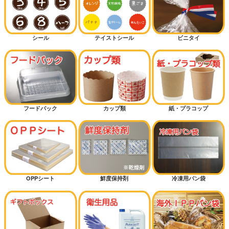
シール
テイストシール
ビニタイ
フードパック
カップ類
紙・プラコップ
OPPシート
鮮度保持剤
冷凍用パン袋