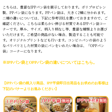
こちらは、豊富なIPPパン袋を展示しております。ポリプロピレン
製、PPパン袋になります。PPパン袋は、大きく2種に分かれます。
二種の違いについては、下記に参考URLを置いておきますので、ご
確認ください。こちらは柔らかい伸びる材質であるIPPパン袋コー
ナーです。厚み、サイズ、柄入り柄なし等、豊富な種類よりお選び
いただけます。ご希望の商品がない場合、製造することも可能で
す。オリジナルプリントなども行います。コンビニパンの袋のよう
なパリパリとした材質の袋にパンをいれたい場合は、「OPPパン
袋」コーナーになります。
※IPPパン袋とOPPパン袋の違いについてはこちら。
【IPPパン袋の柄入り商品、IPP平袋即日出荷品をお求めのお客様は
下記のバナーよりお進みください】