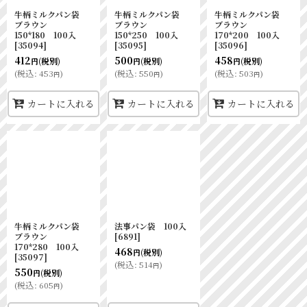
牛柄ミルクパン袋
牛柄ミルクパン袋
牛柄ミルクパン袋
ブラウン
ブラウン
ブラウン
150*180 100入
150*250 100入
170*200 100入
[
35094
]
[
35095
]
[
35096
]
412
500
458
(税別)
(税別)
(税別)
円
円
円
(
税込
:
453
)
(
税込
:
550
)
(
税込
:
503
)
円
円
円
カートに入れる
カートに入れる
カートに入れる
牛柄ミルクパン袋
法事パン袋 100入
ブラウン
[
6891
]
170*280 100入
468
(税別)
円
[
35097
]
(
税込
:
514
)
円
550
(税別)
円
(
税込
:
605
)
円