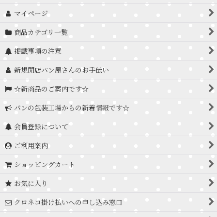
マイページ
商品カテゴリ一覧
掲載事項の注意
新規開店パン屋さんのお手伝い
☆新商品のご案内です☆
パンの包装工場からの新着情報です☆
会員登録について
ご利用案内
ショッピングカート
お気に入り
クロネコ掛け払いへの申し込み窓口