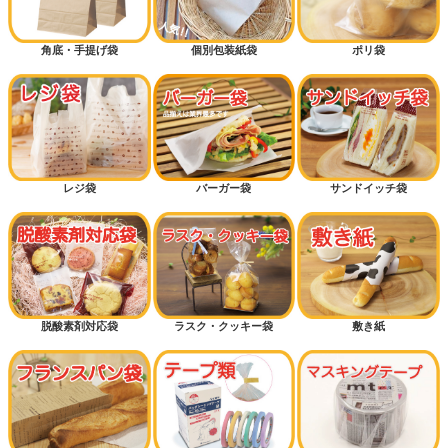
低コストタイプ
角底・手提げ袋
個別包装紙袋
ポリ袋
底マチ付きパン袋
横マチ付きパン袋
カッコイイ
カワイイ
レジ袋
バーガー袋
サンドイッチ袋
ギフトラッピング
ハロウィン
クリスマス
脱酸素剤対応袋
ラスク・クッキー袋
敷き紙
おむつ袋・防臭袋
メロンパン
ドッグパン