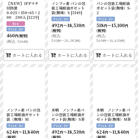
【NEW】IPPマチ
ノンフッ素 パンの包
パンの包装工場耐油
付防曇
装工場耐油ガゼット
ガゼット袋(無地）S-
0.025×150+65×2
袋(無地）S
[
5149
]
2
00 200入
[
1229
]
492
～18,530
518
～15,100
円
円
円
円
(税別)
(税別)
460
(
税込
:
(
税込
:
(税別)
円
541
～20,383
)
569
～16,610
)
円
円
円
円
(
税込
:
506
)
円
カートに入れる
カートに入れる
カートに入れる
ノンフッ素 パンの包
未晒 ノンフッ素パ
未晒 ノンフッ素 パ
装工場耐油ガゼット
ンの包装工場耐油ガ
ンの包装工場耐油ガ
袋（無地）M
ゼット袋(無地）S茶
ゼット袋(無地）M茶
624
～11,840
492
～18,530
624
～11,840
円
円
円
円
円
円
(税別)
(税別)
(税別)