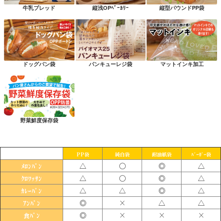
牛乳ブレッド
縦浅OPﾍﾞｰｶﾘｰ
縦型パウンドPP袋
ドッグパン袋
パンキューレジ袋
マットインキ加工
野菜鮮度保存袋
PP袋
純白袋
耐油紙袋
ﾊﾞｰｶﾞｰ袋
△
〇
◎
△
ﾒﾛﾝﾊﾟﾝ
△
〇
◎
△
ｸﾛﾜｯｻﾝ
△
△
◎
△
ｶﾚｰﾊﾟﾝ
◎
×
△
△
ｱﾝﾊﾟﾝ
◎
×
×
×
食ﾊﾟﾝ