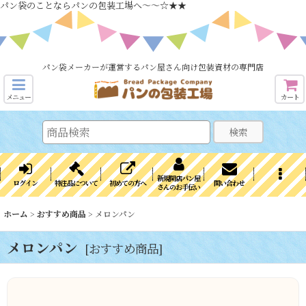
パン袋のことならパンの包装工場へ～～☆★★
パン袋メーカーが運営するパン屋さん向け包装資材の専門店
メニュー
カート
検索
新規開店パン屋
ログイン
特注品について
初めての方へ
問い合わせ
さんのお手伝い
ホーム
>
おすすめ商品
>
メロンパン
メロンパン
[
おすすめ商品
]