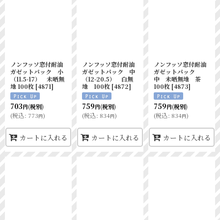
ノンフッソ窓付耐油
ノンフッソ窓付耐油
ノンフッソ窓付耐油
ガゼットパック 小
ガゼットパック 中
ガゼットパック
（11.5-17） 未晒無
（12-20.5） 白無
中 未晒無地 茶
地 100枚
[
4871
]
地 100枚
[
4872
]
100枚
[
4873
]
703
759
759
(税別)
(税別)
(税別)
円
円
円
(
税込
:
773
)
(
税込
:
834
)
(
税込
:
834
)
円
円
円
カートに入れる
カートに入れる
カートに入れる