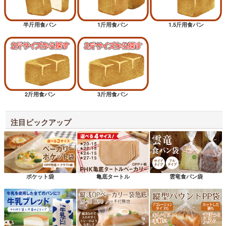
半斤用食パン
1斤用食パン
1.5斤用食パン
2斤用食パン
3斤用食パン
注目ピックアップ
ポケット袋
亀底タートル
雲竜食パン袋