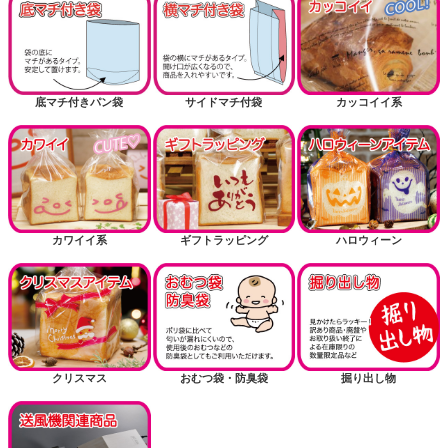
底マチ付きパン袋
サイドマチ付袋
カッコイイ系
カワイイ系
ギフトラッピング
ハロウィーン
クリスマス
おむつ袋・防臭袋
掘り出し物