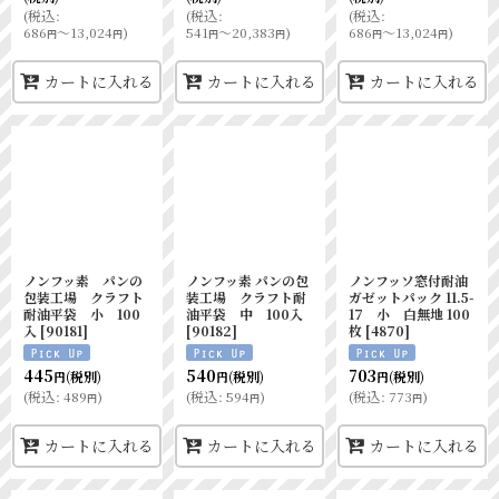
(
税込
:
(
税込
:
(
税込
:
686
～13,024
)
541
～20,383
)
686
～13,024
)
円
円
円
円
円
円
カートに入れる
カートに入れる
カートに入れる
ノンフッ素 パンの
ノンフッ素 パンの包
ノンフッソ窓付耐油
包装工場 クラフト
装工場 クラフト耐
ガゼットパック 11.5-
耐油平袋 小 100
油平袋 中 100入
17 小 白無地 100
入
[
90181
]
[
90182
]
枚
[
4870
]
445
540
703
(税別)
(税別)
(税別)
円
円
円
(
税込
:
489
)
(
税込
:
594
)
(
税込
:
773
)
円
円
円
カートに入れる
カートに入れる
カートに入れる