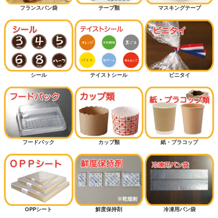
フランスパン袋
テープ類
マスキングテープ
菓子パン（保湿が必要なパン）
クロワッサン
バーガー
シール
テイストシール
ビニタイ
カンパーニュ（大きいパン）
細長パン
カレーパン
フードパック
カップ類
紙・プラコップ
ハードパン
サンドイッチ
OPPシート
鮮度保持剤
冷凍用パン袋