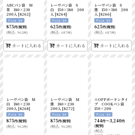
ABCパン袋 M
レーヴパン袋 S
レーヴパン袋 S
茶 180×230
白 150×180 200
黒 150×180 200
200入
[
8262
]
入
[
8264
]
入
[
8266
]
875
625
625
(税別)
(税別)
(税別)
円
円
円
(
税込
:
962
)
(
税込
:
687
)
(
税込
:
687
)
円
円
円
カートに入れる
カートに入れる
カートに入れる
レーヴパン袋 M
レーヴパン袋 M
※OPPボードンタイ
白 180×230
黒 180×230
プ COOKパン袋
200入
[
8268
]
200入
[
8272
]
150×200
875
875
744
～3,240
(税別)
(税別)
円
円
円
円
(税別)
(
税込
:
962
)
(
税込
:
962
)
円
円
(
税込
: