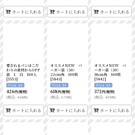
カートに入れる
カートに入れる
カートに入れる
愛されるパンはこだ
オススメNEW バ
オススメNEW バ
わりの素材からOPP
ーガー袋（30）
ーガー袋（30）
袋 L 白 100入
22cm角 100枚
18cm角 100枚
[
5553
]
[
5843
]
[
5842
]
426
618
372
(税別)
(税別)
(税別)
円
円
円
(
税込
:
468
)
(
税込
:
679
)
(
税込
:
409
)
円
円
円
カートに入れる
カートに入れる
カートに入れる