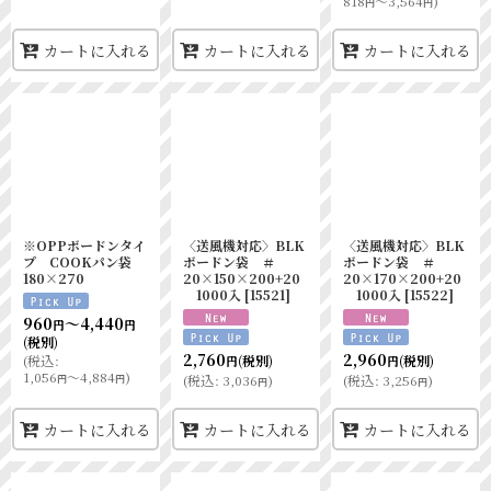
818
～3,564
)
円
円
カートに入れる
カートに入れる
カートに入れる
※OPPボードンタイ
〈送風機対応〉BLK
〈送風機対応〉BLK
プ COOKパン袋
ボードン袋 ＃
ボードン袋 ＃
180×270
20×150×200+20
20×170×200+20
1000入
[
15521
]
1000入
[
15522
]
960
～4,440
円
円
(税別)
2,760
2,960
(
税込
:
(税別)
(税別)
円
円
1,056
～4,884
)
円
円
(
税込
:
3,036
)
(
税込
:
3,256
)
円
円
カートに入れる
カートに入れる
カートに入れる