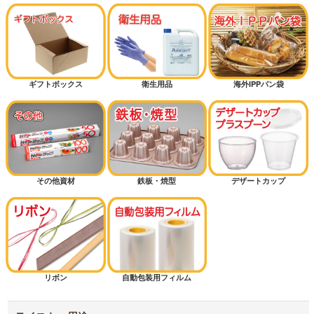
マリトッツォ
ピザ
ギフトボックス
衛生用品
海外IPPパン袋
ミルクパン
シフォンケーキ
その他資材
鉄板・焼型
デザートカップ
マフィン
半斤用サイズから探す
1斤用サイズから探す
リボン
自動包装用フィルム
1.5斤用サイズから探す