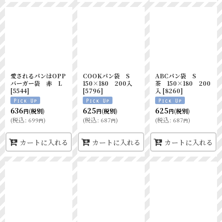
愛されるパンはOPP
COOKパン袋 S
ABCパン袋 S
バーガー袋 赤 L
150×180 200入
茶 150×180 200
[
5544
]
[
5796
]
入
[
8260
]
636
625
625
(税別)
(税別)
(税別)
円
円
円
(
税込
:
699
)
(
税込
:
687
)
(
税込
:
687
)
円
円
円
カートに入れる
カートに入れる
カートに入れる