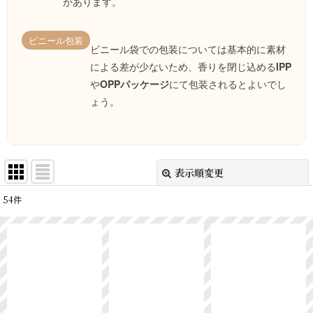
があります。
ビニール包装
ビニール袋での包装については基本的に素材
による差が少ないため、香りを閉じ込める
IPP
や
OPPパッケージ
にて包装されるとよいでし
ょう。
表示順変更
閉じる
54
件
表示数
:
並び順
:
絞り込む