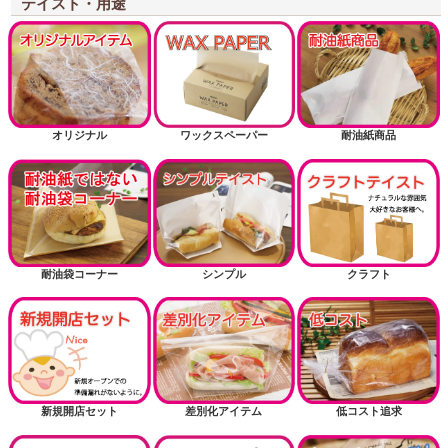
2斤用サイズから探す
テイスト・用途
3斤用サイズから探す
掘り出し物
お正月
オリジナル
ワックスペーパー
耐油紙商品
耐油紙でない耐油袋商品（内面に樹脂フィルム）
送風機関連商品
耐油袋コーナー
シンプル
クラフト
新規開店セット
差別化アイテム
低コスト追求