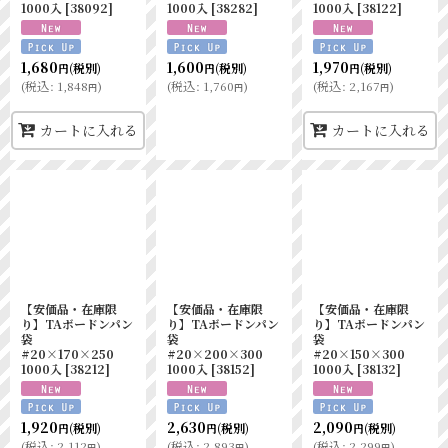
1000入
[
38092
]
1000入
[
38282
]
1000入
[
38122
]
1,680
1,600
1,970
(税別)
(税別)
(税別)
円
円
円
(
税込
:
1,848
)
(
税込
:
1,760
)
(
税込
:
2,167
)
円
円
円
カートに入れる
カートに入れる
【安価品・在庫限
【安価品・在庫限
【安価品・在庫限
り】TAボードンパン
り】TAボードンパン
り】TAボードンパン
袋
袋
袋
#20×170×250
#20×200×300
#20×150×300
1000入
[
38212
]
1000入
[
38152
]
1000入
[
38132
]
1,920
2,630
2,090
(税別)
(税別)
(税別)
円
円
円
(
税込
:
2,112
)
(
税込
:
2,893
)
(
税込
:
2,299
)
円
円
円