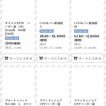
オススメNEW バ
COOKパン耐油袋
COOKパン耐油袋
ーガー袋（30）
Ｓ
M
15cm角 100枚
[
5841
]
484
～18,400
624
～11,860
円
円
円
円
(税別)
(税別)
310
(税別)
円
(
税込
:
(
税込
:
(
税込
:
341
)
532
～20,240
)
686
～13,046
)
円
円
円
円
円
カートに入れる
カートに入れる
カートに入れる
グルートンパック
グランドゥジョア
グランドゥジョア
NO.180 L ホワイ
OPPバーガー袋
OPPバーガー袋