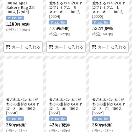
100％Paper
愛されるパンはOPP
愛されるパンはOPP
Bakery Bag 230
袋プレミアム S
袋プレミアム L
100入
[
7963
]
スモーキー 100入
スモーキー 100入
[
5554
]
[
5555
]
1,280
(税別)
円
475
552
(税別)
(税別)
円
円
(
税込
:
1,408
)
円
(
税込
:
522
)
(
税込
:
607
)
円
円
カートに入れる
カートに入れる
カートに入れる
愛されるパンはこだ
愛されるパンはこだ
愛されるパンはこだ
わりの素材からOPP
わりの素材からOPP
わりの素材からOPP
袋 S 赤 100入
袋 L 赤 100入
袋 S 白 100入
[
5550
]
[
5551
]
[
5552
]
380
426
380
(税別)
(税別)
(税別)
円
円
円
(
税込
:
418
)
(
税込
:
468
)
(
税込
:
418
)
円
円
円