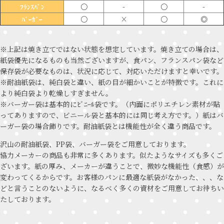
〇
-
〇
-
ﾌﾗﾝｽﾊﾟﾝ
〇
×
〇
◎
ﾊﾞｰｶﾞｰ
※上記は焼き立てではない状態を想定しています。焼き立ての場合は、
紙袋優先になるものも当然ございますが、食パン、フランスパン袋など
保存袋が必要なものは、状況に応じて、対応いただけますと幸いです。
※耐油紙袋は、純白袋と違い、紙の目が細かいことが特徴です。これに
より純白袋より乾燥しすぎません。
※バーガー袋は基本的にﾋﾞﾆｰﾙ袋です。（内面にポリエチレン素材が貼
ってありますので、ビニール袋と基本的には同じ考え方です。）紙はバ
ーガー袋の場合飾りです。耐油紙袋とは機能性が全く違う商品です。
沢山の耐油紙袋、PP袋、バーガー袋をご用意しております。
協力メーカーの商品も非常に多くあります。似たようなサイズも多くご
ざいます。紙の厚み、メーカーが違うことで、微妙な機能性（食感）が
変わってくるからです。お客様のパンに最適な紙袋がなかった、、、な
どと言うことのないように、なるべく多くの資材をご用意してお待ちい
たしております。