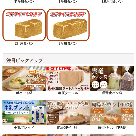
半斤用食パン
1斤用食パン
1.5斤用食パン
2斤用食パン
3斤用食パン
注目ピックアップ
ポケット袋
亀底タートル
雲竜食パン袋
牛乳ブレッド
縦浅OPﾍﾞｰｶﾘｰ
縦型パウンドPP袋