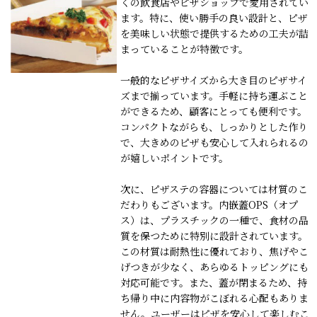
くの飲食店やピザショップで愛用されてい
ます。特に、使い勝手の良い設計と、ピザ
を美味しい状態で提供するための工夫が詰
まっていることが特徴です。
一般的なピザサイズから大き目のピザサイ
ズまで揃っています。手軽に持ち運ぶこと
ができるため、顧客にとっても便利です。
コンパクトながらも、しっかりとした作り
で、大きめのピザも安心して入れられるの
が嬉しいポイントです。
次に、ピザステの容器については材質のこ
だわりもございます。内嵌蓋OPS（オプ
ス）は、プラスチックの一種で、食材の品
質を保つために特別に設計されています。
この材質は耐熱性に優れており、焦げやこ
げつきが少なく、あらゆるトッピングにも
対応可能です。また、蓋が閉まるため、持
ち帰り中に内容物がこぼれる心配もありま
せん。ユーザーはピザを安心して楽しむこ