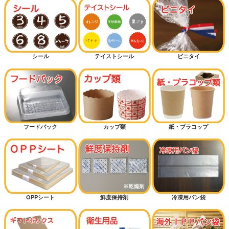
クロワッサン
バーガー
シール
テイストシール
ビニタイ
カンパーニュ（大きいパン）
細長パン
カレーパン
フードパック
カップ類
紙・プラコップ
ハードパン
サンドイッチ
OPPシート
鮮度保持剤
冷凍用パン袋
マリトッツォ