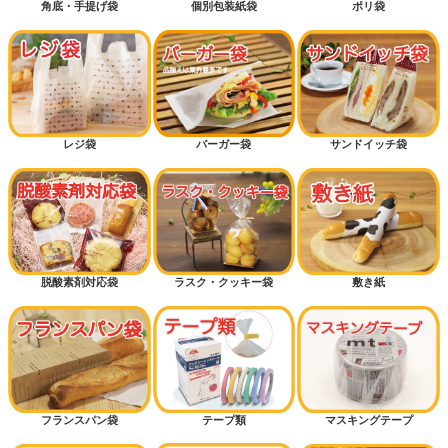
角底・手提げ袋
個別包装紙袋
ポリ袋
底マチ付きパン袋
横マチ付きパン袋
カッコイイ
カワイイ
レジ袋
バーガー袋
サンドイッチ袋
ギフトラッピング
ハロウィン
クリスマス
脱酸素剤対応袋
ラスク・クッキー袋
敷き紙
おむつ袋・防臭袋
メロンパン
ドッグパン
フランスパン袋
テープ類
マスキングテープ
菓子パン（保湿が必要なパン）