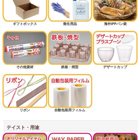
ピザ
ギフトボックス
衛生用品
海外IPPパン袋
ミルクパン
シフォンケーキ
その他資材
鉄板・焼型
デザートカップ
マフィン
半斤用サイズから探す
1斤用サイズから探す
リボン
自動包装用フィルム
1.5斤用サイズから探す
2斤用サイズから探す
テイスト・用途
3斤用サイズから探す