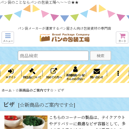
パン袋のことならパンの包装工場へ～～☆★★
パン袋メーカーが運営するパン屋さん向け包装資材の専門店
メニュー
カート
検索
新規開店パン屋
ログイン
特注品について
初めての方へ
問い合わせ
さんのお手伝い
ホーム
>
☆新商品のご案内です☆
>
ピザ
ピザ
[
☆新商品のご案内です☆
]
こちらのコーナーの製品は、テイクアウト
やデリバリーに最適なピザ容器として、多