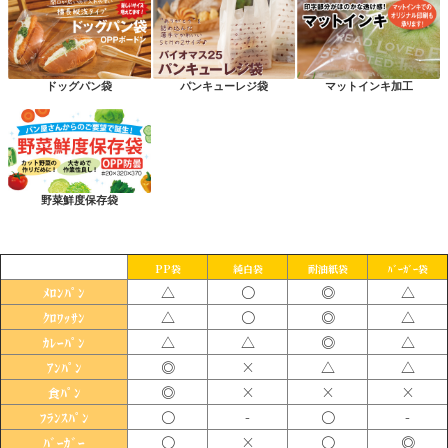
ドッグパン袋
パンキューレジ袋
マットインキ加工
野菜鮮度保存袋
PP袋
純白袋
耐油紙袋
ﾊﾞｰｶﾞｰ袋
△
〇
◎
△
ﾒﾛﾝﾊﾟﾝ
△
〇
◎
△
ｸﾛﾜｯｻﾝ
△
△
◎
△
ｶﾚｰﾊﾟﾝ
◎
×
△
△
ｱﾝﾊﾟﾝ
◎
×
×
×
食ﾊﾟﾝ
〇
-
〇
-
ﾌﾗﾝｽﾊﾟﾝ
〇
×
〇
◎
ﾊﾞｰｶﾞｰ