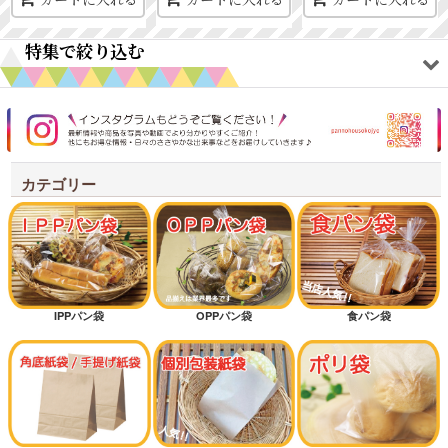
特集で絞り込む
オリジナルアイテム
ワックスペーパー
カテゴリー
耐油紙袋商品
シンプルテイスト
クラフトテイスト
IPPパン袋
OPPパン袋
食パン袋
新規開店オススメセット
オススメ差別化アイテム
低コストタイプ