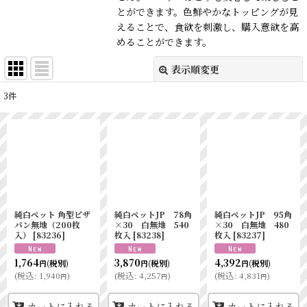
とができます。色鮮やかなトッピングが見
えることで、食欲を刺激し、購入意欲を高
めることができます。
表示順変更
閉じる
3
件
表示数
:
並び順
:
絞り込む
純白ペット 角型ピザ
純白ペットJP 78角
純白ペットJP 95角
パン無地（200枚
×30 白無地 540
×30 白無地 480
入）
[
83236
]
枚入
[
83238
]
枚入
[
83237
]
1,764
3,870
4,392
(税別)
(税別)
(税別)
円
円
円
(
税込
:
1,940
)
(
税込
:
4,257
)
(
税込
:
4,831
)
円
円
円
カートに入れる
カートに入れる
カートに入れる