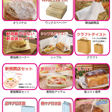
掘り出し物
お正月
オリジナル
ワックスペーパー
耐油紙商品
耐油紙でない耐油袋商品（内面に樹脂フィルム）
送風機関連商品
耐油袋コーナー
シンプル
クラフト
新規開店セット
差別化アイテム
低コスト追求