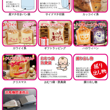
底マチ付きパン袋
サイドマチ付袋
カッコイイ系
カワイイ系
ギフトラッピング
ハロウィーン
クリスマス
おむつ袋・防臭袋
掘り出し物