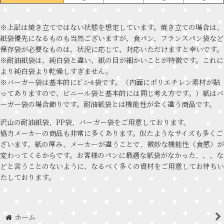
※上記は焼き立てではない状態を想定しています。焼き立ての場合は、
紙袋優先になるものも当然ございますが、食パン、フランスパン袋など
保存袋が必要なものは、状況に応じて、対応いただけますと幸いです。
※耐油紙袋は、純白袋と違い、紙の目が細かいことが特徴です。これに
より純白袋より乾燥しすぎません。
※バーガー袋は基本的にﾋﾞﾆｰﾙ袋です。（内面にポリエチレン素材が貼
ってありますので、ビニール袋と基本的には同じ考え方です。）紙はバ
ーガー袋の場合飾りです。耐油紙袋とは機能性が全く違う商品です。
沢山の耐油紙袋、PP袋、バーガー袋をご用意しております。
協力メーカーの商品も非常に多くあります。似たようなサイズも多くご
ざいます。紙の厚み、メーカーが違うことで、微妙な機能性（食感）が
変わってくるからです。お客様のパンに最適な紙袋がなかった、、、な
どと言うことのないように、なるべく多くの資材をご用意してお待ちい
たしております。
ホーム