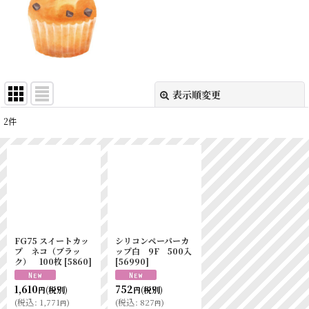
表示順変更
閉じる
2
件
表示数
:
並び順
:
絞り込む
FG75 スイートカッ
シリコンペーパーカ
プ ネコ（ブラッ
ップ白 9F 500入
ク） 100枚
[
5860
]
[
56990
]
1,610
752
(税別)
(税別)
円
円
(
税込
:
1,771
)
(
税込
:
827
)
円
円