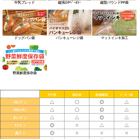
牛乳ブレッド
縦浅OPﾍﾞｰｶﾘｰ
縦型パウンドPP袋
ドッグパン袋
パンキューレジ袋
マットインキ加工
野菜鮮度保存袋
PP袋
純白袋
耐油紙袋
ﾊﾞｰｶﾞｰ袋
△
〇
◎
△
ﾒﾛﾝﾊﾟﾝ
△
〇
◎
△
ｸﾛﾜｯｻﾝ
△
△
◎
△
ｶﾚｰﾊﾟﾝ
◎
×
△
△
ｱﾝﾊﾟﾝ
◎
×
×
×
食ﾊﾟﾝ