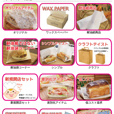
3斤用サイズから探す
掘り出し物
お正月
オリジナル
ワックスペーパー
耐油紙商品
耐油紙でない耐油袋商品（内面に樹脂フィルム）
送風機関連商品
耐油袋コーナー
シンプル
クラフト
新規開店セット
差別化アイテム
低コスト追求