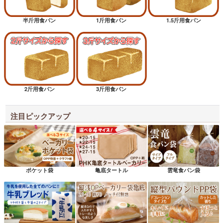
半斤用食パン
1斤用食パン
1.5斤用食パン
2斤用食パン
3斤用食パン
注目ピックアップ
ポケット袋
亀底タートル
雲竜食パン袋