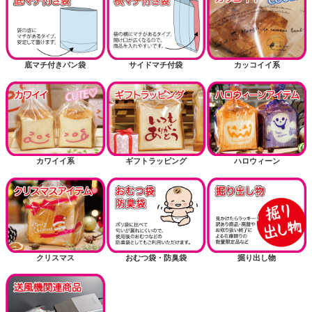
底マチ付きパン袋
サイドマチ付袋
カッコイイ系
カワイイ系
ギフトラッピング
ハロウィーン
クリスマス
おむつ袋・防臭袋
掘り出し物