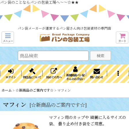
パン袋のことならパンの包装工場へ～～☆★★
パン袋メーカーが運営するパン屋さん向け包装資材の専門店
メニュー
カート
検索
新規開店パン屋
ログイン
特注品について
初めての方へ
問い合わせ
さんのお手伝い
ホーム
>
☆新商品のご案内です☆
>
マフィン
マフィン
[
☆新商品のご案内です☆
]
マフィン用のカップや 綺麗に入るサイズの
袋、 曇り止め付き袋をご用意。