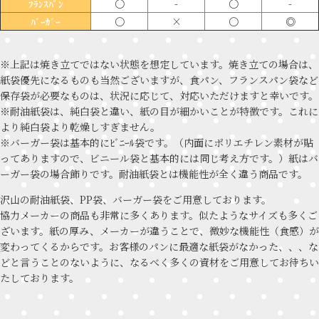
〇
-
〇
-
ﾌﾗﾝｽﾊﾟﾝ
〇
×
〇
◎
ﾊﾞｰｶﾞｰ
※上記は焼き立てではない状態を想定しています。焼き立ての場合は、
紙袋優先になるものも当然ございますが、食パン、フランスパン袋など
保存袋が必要なものは、状況に応じて、対応いただけますと幸いです。
※耐油紙袋は、純白袋と違い、紙の目が細かいことが特徴です。これに
より純白袋より乾燥しすぎません。
※バーガー袋は基本的にﾋﾞﾆｰﾙ袋です。（内面にポリエチレン素材が貼
ってありますので、ビニール袋と基本的には同じ考え方です。）紙はバ
ーガー袋の場合飾りです。耐油紙袋とは機能性が全く違う商品です。
沢山の耐油紙袋、PP袋、バーガー袋をご用意しております。
協力メーカーの商品も非常に多くあります。似たようなサイズも多くご
ざいます。紙の厚み、メーカーが違うことで、微妙な機能性（食感）が
変わってくるからです。お客様のパンに最適な紙袋がなかった、、、な
どと言うことのないように、なるべく多くの資材をご用意してお待ちい
たしております。