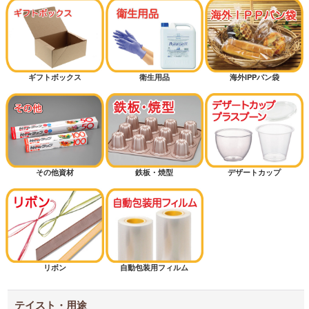
マリトッツォ
ピザ
ギフトボックス
衛生用品
海外IPPパン袋
ミルクパン
シフォンケーキ
その他資材
鉄板・焼型
デザートカップ
マフィン
半斤用サイズから探す
1斤用サイズから探す
リボン
自動包装用フィルム
1.5斤用サイズから探す
2斤用サイズから探す
テイスト・用途