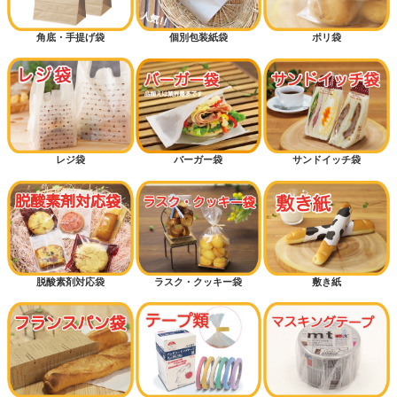
低コストタイプ
角底・手提げ袋
個別包装紙袋
ポリ袋
底マチ付きパン袋
横マチ付きパン袋
カッコイイ
カワイイ
レジ袋
バーガー袋
サンドイッチ袋
ギフトラッピング
ハロウィン
クリスマス
脱酸素剤対応袋
ラスク・クッキー袋
敷き紙
おむつ袋・防臭袋
メロンパン
ドッグパン