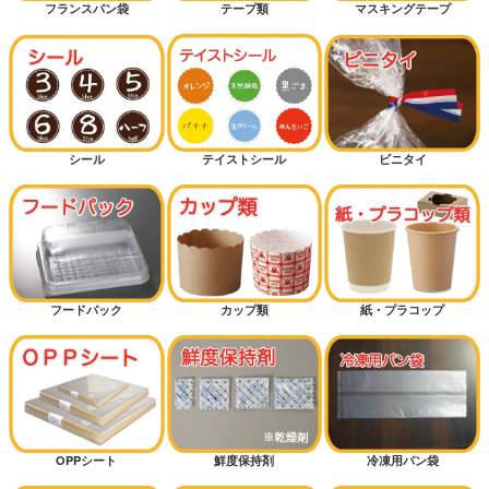
フランスパン袋
テープ類
マスキングテープ
菓子パン（保湿が必要なパン）
クロワッサン
バーガー
シール
テイストシール
ビニタイ
カンパーニュ（大きいパン）
細長パン
カレーパン
フードパック
カップ類
紙・プラコップ
ハードパン
サンドイッチ
OPPシート
鮮度保持剤
冷凍用パン袋