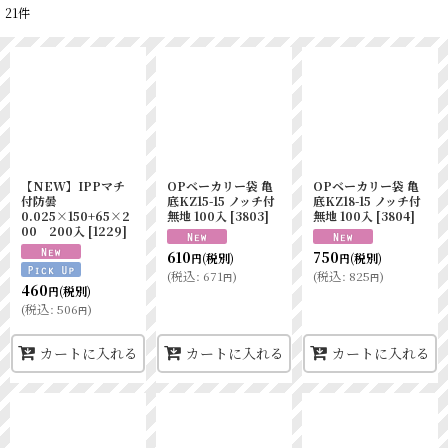
21
件
表示数
:
並び順
:
絞り込む
【NEW】IPPマチ
OPベーカリー袋 亀
OPベーカリー袋 亀
付防曇
底KZ15-15 ノッチ付
底KZ18-15 ノッチ付
0.025×150+65×2
無地 100入
[
3803
]
無地 100入
[
3804
]
00 200入
[
1229
]
610
750
(税別)
(税別)
円
円
(
税込
:
671
)
(
税込
:
825
)
円
円
460
(税別)
円
(
税込
:
506
)
円
カートに入れる
カートに入れる
カートに入れる