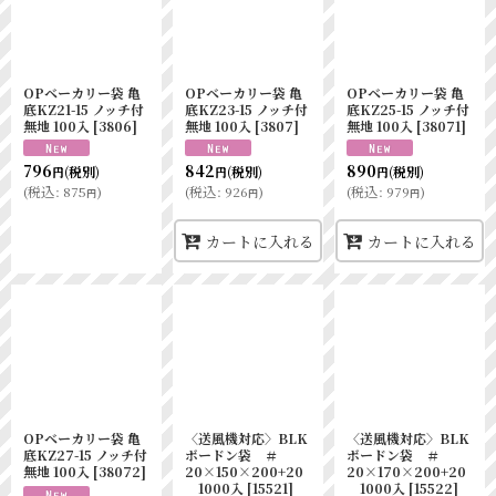
OPベーカリー袋 亀
OPベーカリー袋 亀
OPベーカリー袋 亀
底KZ21-15 ノッチ付
底KZ23-15 ノッチ付
底KZ25-15 ノッチ付
無地 100入
[
3806
]
無地 100入
[
3807
]
無地 100入
[
38071
]
796
842
890
(税別)
(税別)
(税別)
円
円
円
(
税込
:
875
)
(
税込
:
926
)
(
税込
:
979
)
円
円
円
カートに入れる
カートに入れる
OPベーカリー袋 亀
〈送風機対応〉BLK
〈送風機対応〉BLK
底KZ27-15 ノッチ付
ボードン袋 ＃
ボードン袋 ＃
無地 100入
[
38072
]
20×150×200+20
20×170×200+20
1000入
[
15521
]
1000入
[
15522
]