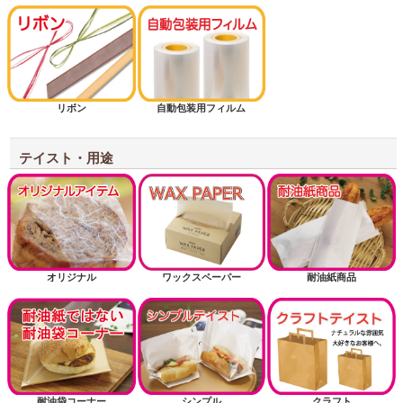
半斤用サイズから探す
1斤用サイズから探す
リボン
自動包装用フィルム
1.5斤用サイズから探す
2斤用サイズから探す
テイスト・用途
3斤用サイズから探す
掘り出し物
お正月
オリジナル
ワックスペーパー
耐油紙商品
耐油紙でない耐油袋商品（内面に樹脂フィルム）
送風機関連商品
耐油袋コーナー
シンプル
クラフト