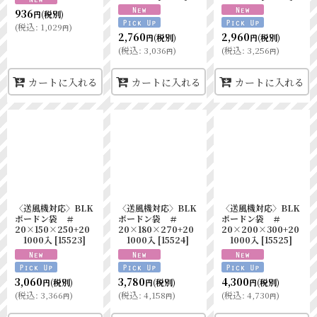
936
(税別)
円
(
税込
:
1,029
)
円
2,760
2,960
(税別)
(税別)
円
円
(
税込
:
3,036
)
(
税込
:
3,256
)
円
円
カートに入れる
カートに入れる
カートに入れる
〈送風機対応〉BLK
〈送風機対応〉BLK
〈送風機対応〉BLK
ボードン袋 ＃
ボードン袋 ＃
ボードン袋 ＃
20×150×250+20
20×180×270+20
20×200×300+20
1000入
[
15523
]
1000入
[
15524
]
1000入
[
15525
]
3,060
3,780
4,300
(税別)
(税別)
(税別)
円
円
円
(
税込
:
3,366
)
(
税込
:
4,158
)
(
税込
:
4,730
)
円
円
円