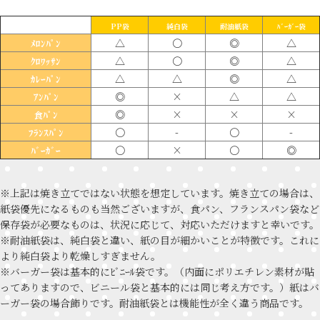
PP袋
純白袋
耐油紙袋
ﾊﾞｰｶﾞｰ袋
△
〇
◎
△
ﾒﾛﾝﾊﾟﾝ
△
〇
◎
△
ｸﾛﾜｯｻﾝ
△
△
◎
△
ｶﾚｰﾊﾟﾝ
◎
×
△
△
ｱﾝﾊﾟﾝ
◎
×
×
×
食ﾊﾟﾝ
〇
-
〇
-
ﾌﾗﾝｽﾊﾟﾝ
〇
×
〇
◎
ﾊﾞｰｶﾞｰ
※上記は焼き立てではない状態を想定しています。焼き立ての場合は、
紙袋優先になるものも当然ございますが、食パン、フランスパン袋など
保存袋が必要なものは、状況に応じて、対応いただけますと幸いです。
※耐油紙袋は、純白袋と違い、紙の目が細かいことが特徴です。これに
より純白袋より乾燥しすぎません。
※バーガー袋は基本的にﾋﾞﾆｰﾙ袋です。（内面にポリエチレン素材が貼
ってありますので、ビニール袋と基本的には同じ考え方です。）紙はバ
ーガー袋の場合飾りです。耐油紙袋とは機能性が全く違う商品です。