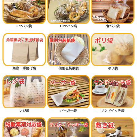
シンプルテイスト
クラフトテイスト
IPPパン袋
OPPパン袋
食パン袋
新規開店オススメセット
オススメ差別化アイテム
低コストタイプ
角底・手提げ袋
個別包装紙袋
ポリ袋
底マチ付きパン袋
横マチ付きパン袋
カッコイイ
カワイイ
レジ袋
バーガー袋
サンドイッチ袋
ギフトラッピング
ハロウィン