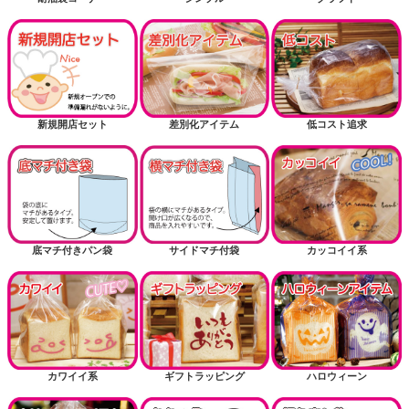
新規開店セット
差別化アイテム
低コスト追求
底マチ付きパン袋
サイドマチ付袋
カッコイイ系
カワイイ系
ギフトラッピング
ハロウィーン