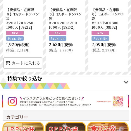
【安価品・在庫限
【安価品・在庫限
【安価品・在庫限
り】TAボードンパン
り】TAボードンパン
り】TAボードンパン
袋
袋
袋
#20×170×250
#20×200×300
#20×150×300
1000入
[
38212
]
1000入
[
38152
]
1000入
[
38132
]
1,920
2,630
2,090
(税別)
(税別)
(税別)
円
円
円
(
税込
:
2,112
)
(
税込
:
2,893
)
(
税込
:
2,299
)
円
円
円
カートに入れる
特集で絞り込む
オリジナルアイテム
ワックスペーパー
カテゴリー
耐油紙袋商品