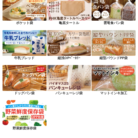
ポケット袋
亀底タートル
雲竜食パン袋
牛乳ブレッド
縦浅OPﾍﾞｰｶﾘｰ
縦型パウンドPP袋
ドッグパン袋
パンキューレジ袋
マットインキ加工
野菜鮮度保存袋