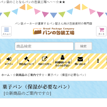
パン袋のことならパンの包装工場へ～～☆★★
パン袋メーカーが運営するパン屋さん向け包装資材の専門店
メニュー
カート
検索
新規開店パン屋
ログイン
特注品について
初めての方へ
問い合わせ
さんのお手伝い
ホーム
>
☆新商品のご案内です☆
>
菓子パン（保湿が必要なパン）
菓子パン（保湿が必要なパン）
[
☆新商品のご案内です☆
]