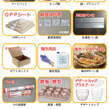
カレーパン
フードパック
カップ類
紙・プラコップ
ハードパン
サンドイッチ
OPPシート
鮮度保持剤
冷凍用パン袋
マリトッツォ
ピザ
ギフトボックス
衛生用品
海外IPPパン袋
ミルクパン
シフォンケーキ
その他資材
鉄板・焼型
デザートカップ
マフィン