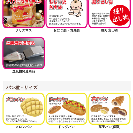
クリスマス
おむつ袋・防臭袋
掘り出し物
送風機関連商品
パン種・サイズ
メロンパン
ドッグパン
菓子パン(保湿)