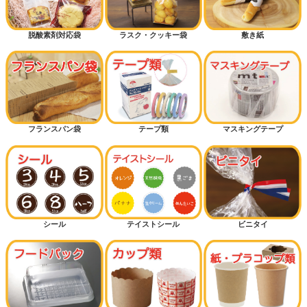
クリスマス
脱酸素剤対応袋
ラスク・クッキー袋
敷き紙
おむつ袋・防臭袋
メロンパン
ドッグパン
フランスパン袋
テープ類
マスキングテープ
菓子パン（保湿が必要なパン）
クロワッサン
バーガー
シール
テイストシール
ビニタイ
カンパーニュ（大きいパン）
細長パン