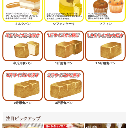
ミルクパン
シフォンケーキ
マフィン
半斤用食パン
1斤用食パン
1.5斤用食パン
2斤用食パン
3斤用食パン
注目ピックアップ