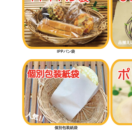
オススメ差別化アイテム
低コストタイプ
底マチ付きパン袋
横マチ付きパン袋
IPPパン袋
カッコイイ
カワイイ
ギフトラッピング
ハロウィン
クリスマス
おむつ袋・防臭袋
個別包装紙袋