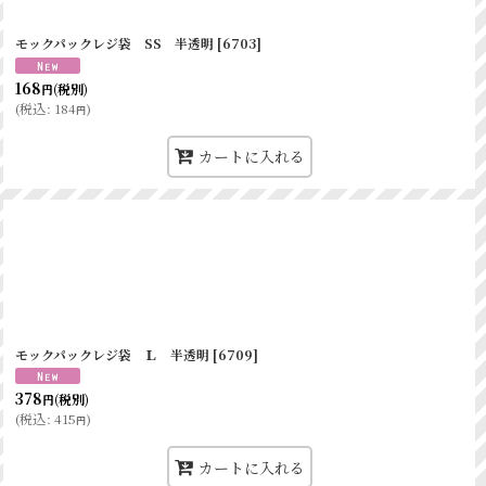
モックパックレジ袋 SS 半透明
[
6703
]
168
(税別)
円
(
税込
:
184
)
円
カートに入れる
モックパックレジ袋 Ｌ 半透明
[
6709
]
378
(税別)
円
(
税込
:
415
)
円
カートに入れる