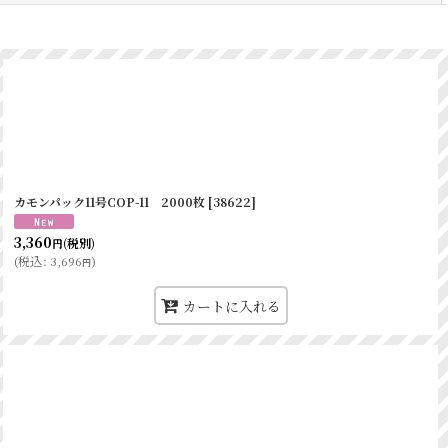
カモンパック11号COP-11 2000枚
[
38622
]
3,360
(税別)
円
(
税込
:
3,696
)
円
カートに入れる