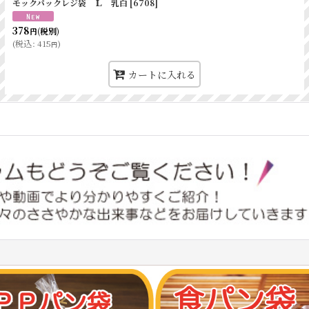
モックパックレジ袋 Ｌ 乳白
[
6708
]
378
(税別)
円
(
税込
:
415
)
円
カートに入れる