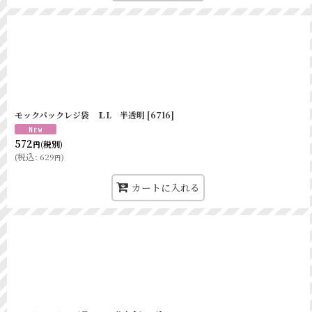
モックパックレジ袋 ＬL 半透明
[
6716
]
572
(税別)
円
(
税込
:
629
)
円
カートに入れる