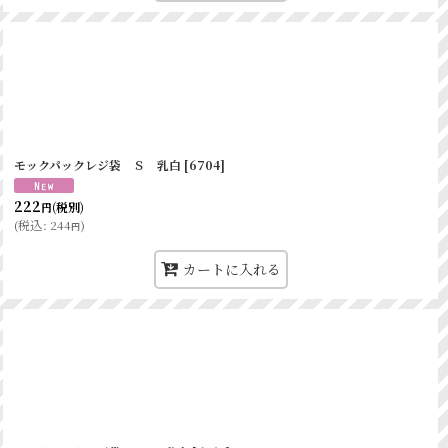
モックパックレジ袋 Ｓ 乳白
[
6704
]
222
(税別)
円
(
税込
:
244
)
円
カートに入れる