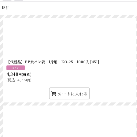
15
件
表示数
:
並び順
:
【代替品】PP食パン袋 1斤用 KO-25 1000入
[
451
]
4,340
(税別)
円
(
税込
:
4,774
)
円
カートに入れる