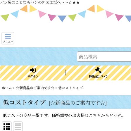
パン袋のことならパンの包装工場へ～～☆★★
メニュー
ログイン
特注品について
ホーム
>
☆新商品のご案内です☆
>
低コストタイプ
低コストタイプ
[
☆新商品のご案内です☆
]
低コストの商品一覧です。価格重視のお客様はこちらからどうぞ。