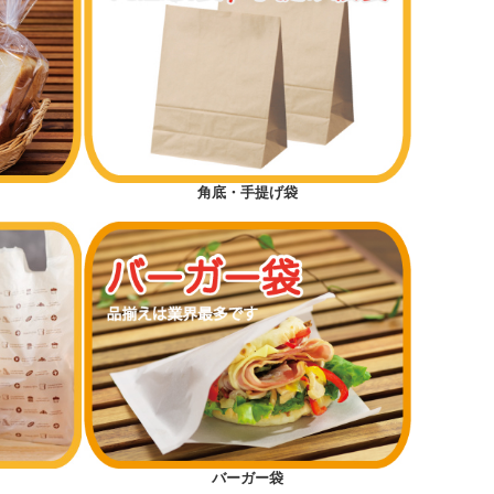
角底・手提げ袋
バーガー袋