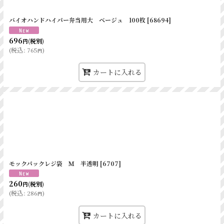
バイオハンドハイパー弁当用大 ベージュ 100枚
[
68694
]
696
(税別)
円
(
税込
:
765
)
円
カートに入れる
モックパックレジ袋 Ｍ 半透明
[
6707
]
260
(税別)
円
(
税込
:
286
)
円
カートに入れる