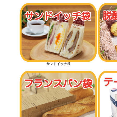
メロンパン
ドッグパン
菓子パン（保湿が必要なパン）
クロワッサン
バーガー
カンパーニュ（大きいパン）
サンドイッチ袋
細長パン
カレーパン
ハードパン