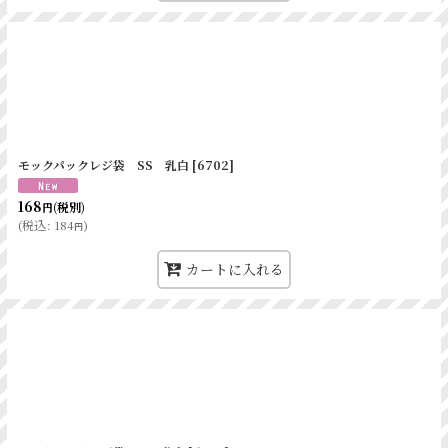
モックパックレジ袋 SS 乳白
[
6702
]
168
(税別)
円
(
税込
:
184
)
円
カートに入れる