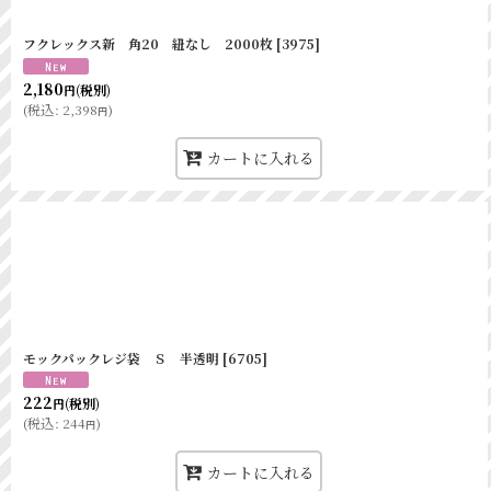
フクレックス新 角20 紐なし 2000枚
[
3975
]
2,180
(税別)
円
(
税込
:
2,398
)
円
カートに入れる
モックパックレジ袋 Ｓ 半透明
[
6705
]
222
(税別)
円
(
税込
:
244
)
円
カートに入れる