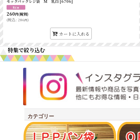
モックパックレジ袋 Ｍ 乳白
[
6706
]
260
(税別)
円
(
税込
:
286
)
円
カートに入れる
特集で絞り込む
オリジナルアイテム
ワックスペーパー
耐油紙袋商品
シンプルテイスト
カテゴリー
クラフトテイスト
新規開店オススメセット