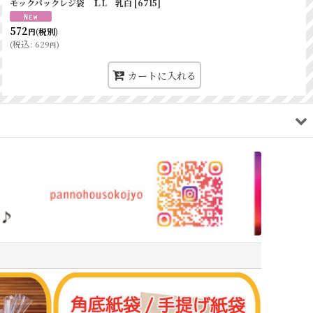
モックパックレジ袋 ＬL 乳白
[
6715
]
572
(税別)
円
(
税込
:
629
)
円
カートに入れる