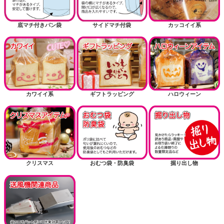
底マチ付きパン袋
サイドマチ付袋
カッコイイ系
カワイイ系
ギフトラッピング
ハロウィーン
クリスマス
おむつ袋・防臭袋
掘り出し物