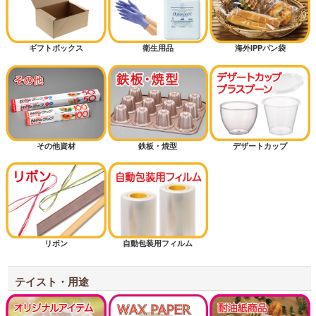
ギフトボックス
衛生用品
海外IPPパン袋
その他資材
鉄板・焼型
デザートカップ
リボン
自動包装用フィルム
テイスト・用途