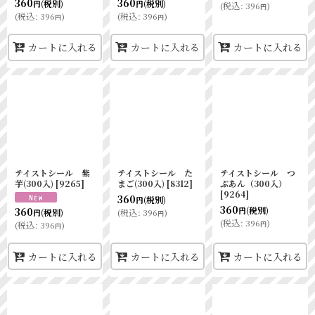
360
360
(税別)
(税別)
円
円
(
税込
:
396
)
円
(
税込
:
396
)
(
税込
:
396
)
円
円
カートに入れる
カートに入れる
カートに入れる
テイストシール 紫
テイストシール た
テイストシール つ
芋(300入)
[
9265
]
まご(300入)
[
8312
]
ぶあん（300入）
[
9264
]
360
(税別)
円
360
(税別)
360
円
(
税込
:
396
)
(税別)
円
円
(
税込
:
396
)
円
(
税込
:
396
)
円
カートに入れる
カートに入れる
カートに入れる