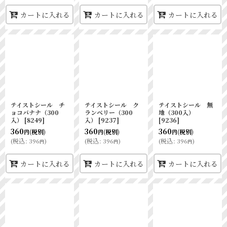
カートに入れる
カートに入れる
カートに入れる
テイストシール チ
テイストシール ク
テイストシール 無
ョコバナナ（300
ランベリー（300
地（300入）
入）
[
8249
]
入）
[
9237
]
[
9236
]
360
360
360
(税別)
(税別)
(税別)
円
円
円
(
税込
:
396
)
(
税込
:
396
)
(
税込
:
396
)
円
円
円
カートに入れる
カートに入れる
カートに入れる