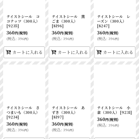
テイストシール コ
テイストシール 黒
テイストシール レ
コナッツ（300入）
ごま（300入）
ーズン（300入）
[
9235
]
[
8196
]
[
8247
]
360
360
360
(税別)
(税別)
(税別)
円
円
円
(
税込
:
396
)
(
税込
:
396
)
(
税込
:
396
)
円
円
円
カートに入れる
カートに入れる
カートに入れる
テイストシール さ
テイストシール あ
テイストシール 小
つまいも（300入）
ずき（300入）
倉（300入）
[
9231
]
[
9234
]
[
8197
]
360
(税別)
円
360
360
(税別)
(税別)
円
円
(
税込
:
396
)
円
(
税込
:
396
)
(
税込
:
396
)
円
円