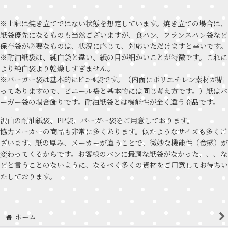
※上記は焼き立てではない状態を想定しています。焼き立ての場合は、
紙袋優先になるものも当然ございますが、食パン、フランスパン袋など
保存袋が必要なものは、状況に応じて、対応いただけますと幸いです。
※耐油紙袋は、純白袋と違い、紙の目が細かいことが特徴です。これに
より純白袋より乾燥しすぎません。
※バーガー袋は基本的にﾋﾞﾆｰﾙ袋です。（内面にポリエチレン素材が貼
ってありますので、ビニール袋と基本的には同じ考え方です。）紙はバ
ーガー袋の場合飾りです。耐油紙袋とは機能性が全く違う商品です。
沢山の耐油紙袋、PP袋、バーガー袋をご用意しております。
協力メーカーの商品も非常に多くあります。似たようなサイズも多くご
ざいます。紙の厚み、メーカーが違うことで、微妙な機能性（食感）が
変わってくるからです。お客様のパンに最適な紙袋がなかった、、、な
どと言うことのないように、なるべく多くの資材をご用意してお待ちい
たしております。
ホーム