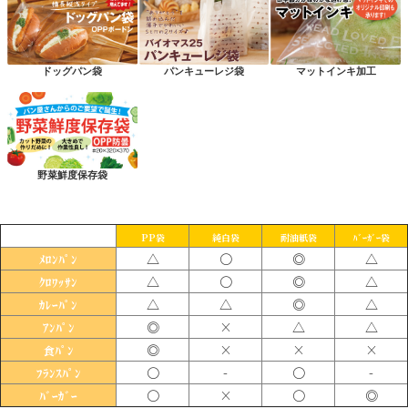
ドッグパン袋
パンキューレジ袋
マットインキ加工
野菜鮮度保存袋
PP袋
純白袋
耐油紙袋
ﾊﾞｰｶﾞｰ袋
△
〇
◎
△
ﾒﾛﾝﾊﾟﾝ
△
〇
◎
△
ｸﾛﾜｯｻﾝ
△
△
◎
△
ｶﾚｰﾊﾟﾝ
◎
×
△
△
ｱﾝﾊﾟﾝ
◎
×
×
×
食ﾊﾟﾝ
〇
-
〇
-
ﾌﾗﾝｽﾊﾟﾝ
〇
×
〇
◎
ﾊﾞｰｶﾞｰ