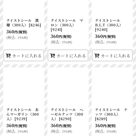
テイストシール 黒
テイストシール マ
テイストシール
糖（300入）
[
8246
]
ロン（300入）
B.L.T（300入）
[
9241
]
[
9240
]
360
(税別)
円
360
360
(税別)
(税別)
円
円
(
税込
:
396
)
円
(
税込
:
396
)
(
税込
:
396
)
円
円
カートに入れる
カートに入れる
カートに入れる
テイストシール あ
テイストシール ヘ
テイストシール ナ
んマーガリン（300
ーゼルナッツ（300
ッツ（300入）
入）
[
9239
]
入）
[
8290
]
[
8289
]
360
360
360
(税別)
(税別)
(税別)
円
円
円
(
税込
:
396
)
(
税込
:
396
)
(
税込
:
396
)
円
円
円