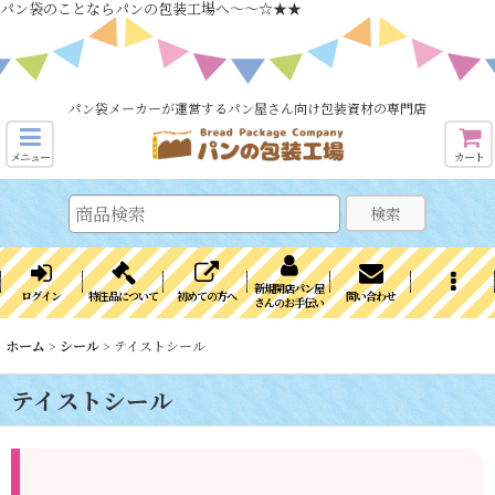
パン袋のことならパンの包装工場へ～～☆★★
パン袋メーカーが運営するパン屋さん向け包装資材の専門店
メニュー
カート
検索
新規開店パン屋
ログイン
特注品について
初めての方へ
問い合わせ
さんのお手伝い
ホーム
>
シール
>
テイストシール
テイストシール