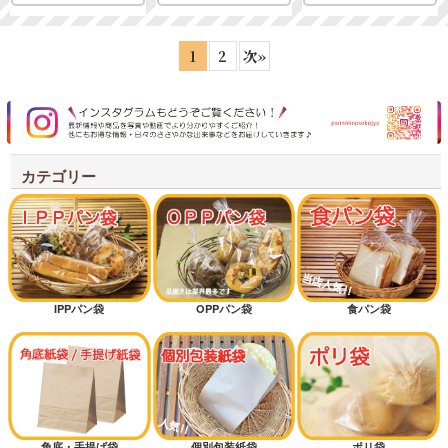
1
2
次
»
カテゴリー
IPPパン袋
OPPパン袋
食パン袋
角底・手提げ袋
個別包装紙袋
ポリ袋