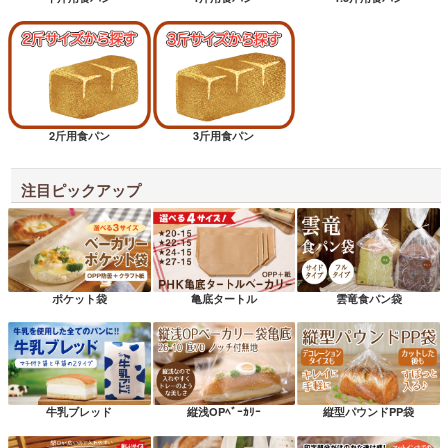
2斤用食パン
3斤用食パン
注目ピックアップ
ポケット袋
亀底タートル
雲竜食パン袋
牛乳ブレッド
縦浅OPﾍﾞｰｶﾘｰ
縦型パウンドPP袋