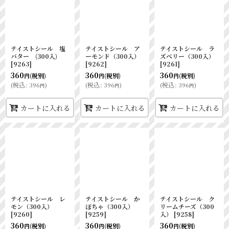
テイストシール 塩
テイストシール ア
テイストシール ラ
バター (300入)
ーモンド（300入）
ズベリー（300入）
[
9263
]
[
9262
]
[
9261
]
360
360
360
(税別)
(税別)
(税別)
円
円
円
(
税込
:
396
)
(
税込
:
396
)
(
税込
:
396
)
円
円
円
カートに入れる
カートに入れる
カートに入れる
テイストシール レ
テイストシール か
テイストシール ク
モン（300入）
ぼちゃ（300入）
リームチーズ（300
[
9260
]
[
9259
]
入）
[
9258
]
360
360
360
(税別)
(税別)
(税別)
円
円
円