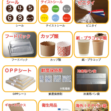
シール
テイストシール
ビニタイ
フードパック
カップ類
紙・プラコップ
OPPシート
鮮度保持剤
冷凍用パン袋