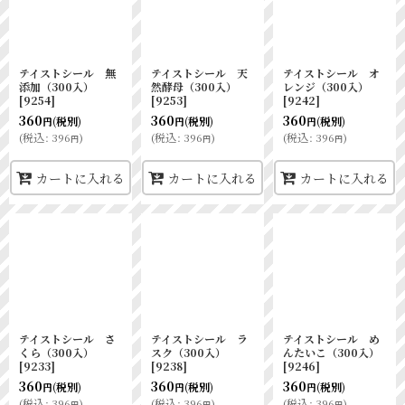
テイストシール 無
テイストシール 天
テイストシール オ
添加（300入）
然酵母（300入）
レンジ（300入）
[
9254
]
[
9253
]
[
9242
]
360
360
360
(税別)
(税別)
(税別)
円
円
円
(
税込
:
396
)
(
税込
:
396
)
(
税込
:
396
)
円
円
円
カートに入れる
カートに入れる
カートに入れる
テイストシール さ
テイストシール ラ
テイストシール め
くら（300入）
スク（300入）
んたいこ（300入）
[
9233
]
[
9238
]
[
9246
]
360
360
360
(税別)
(税別)
(税別)
円
円
円
(
税込
:
396
)
(
税込
:
396
)
(
税込
:
396
)
円
円
円