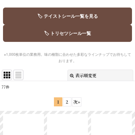
🏷️ テイストシール一覧を見る
🏷️ トリセツシール一覧
※1,000枚単位の業務用。味の種類に合わせた多彩なラインナップでお待ちして
おります。
表示順変更
閉じる
77
件
表示数
:
1
2
次
»
並び順
:
絞り込む