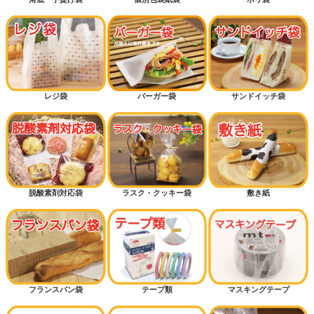
レジ袋
バーガー袋
サンドイッチ袋
脱酸素剤対応袋
ラスク・クッキー袋
敷き紙
フランスパン袋
テープ類
マスキングテープ