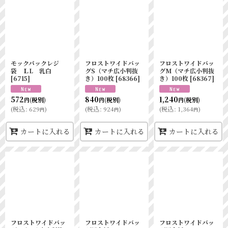
モックパックレジ
フロストワイドバッ
フロストワイドバッ
袋 ＬL 乳白
グS（マチ広小判抜
グM（マチ広小判抜
[
6715
]
き）100枚
[
68366
]
き）100枚
[
68367
]
572
840
1,240
(税別)
(税別)
(税別)
円
円
円
(
税込
:
629
)
(
税込
:
924
)
(
税込
:
1,364
)
円
円
円
カートに入れる
カートに入れる
カートに入れる
フロストワイドバッ
フロストワイドバッ
フロストワイドバッ