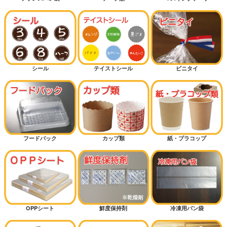
シール
テイストシール
ビニタイ
フードパック
カップ類
紙・プラコップ
OPPシート
鮮度保持剤
冷凍用パン袋