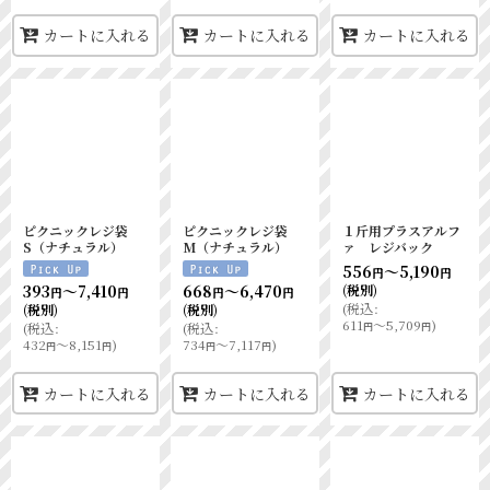
カートに入れる
カートに入れる
カートに入れる
ピクニックレジ袋
ピクニックレジ袋
１斤用プラスアルフ
S（ナチュラル）
M（ナチュラル）
ァ レジバック
556
～5,190
円
円
(税別)
393
～7,410
668
～6,470
円
円
円
円
(
税込
:
(税別)
(税別)
611
～5,709
)
円
円
(
税込
:
(
税込
:
432
～8,151
)
734
～7,117
)
円
円
円
円
カートに入れる
カートに入れる
カートに入れる