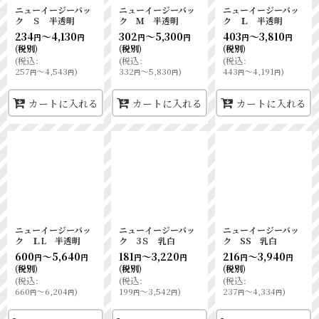
ニューイージーバッ
ニューイージーバッ
ニューイージーバッ
ク Ｓ 半透明
ク Ｍ 半透明
ク Ｌ 半透明
234
～4,130
302
～5,300
403
～3,810
円
円
円
円
円
円
(税別)
(税別)
(税別)
(
税込
:
(
税込
:
(
税込
:
257
～4,543
)
332
～5,830
)
443
～4,191
)
円
円
円
円
円
円
カートに入れる
カートに入れる
カートに入れる
ニューイージーバッ
ニューイージーバッ
ニューイージーバッ
ク ＬL 半透明
ク 3Ｓ 乳白
ク SS 乳白
600
～5,640
181
～3,220
216
～3,940
円
円
円
円
円
円
(税別)
(税別)
(税別)
(
税込
:
(
税込
:
(
税込
:
660
～6,204
)
199
～3,542
)
237
～4,334
)
円
円
円
円
円
円