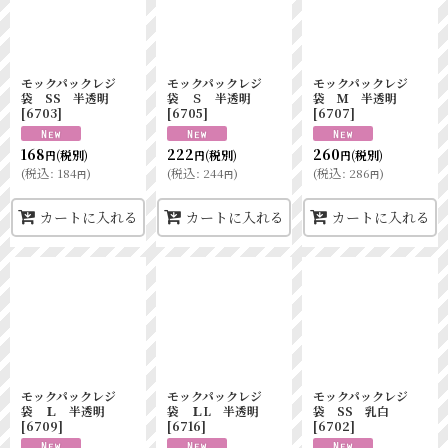
モックパックレジ
モックパックレジ
モックパックレジ
袋 SS 半透明
袋 Ｓ 半透明
袋 Ｍ 半透明
[
6703
]
[
6705
]
[
6707
]
168
222
260
(税別)
(税別)
(税別)
円
円
円
(
税込
:
184
)
(
税込
:
244
)
(
税込
:
286
)
円
円
円
カートに入れる
カートに入れる
カートに入れる
モックパックレジ
モックパックレジ
モックパックレジ
袋 Ｌ 半透明
袋 ＬL 半透明
袋 SS 乳白
[
6709
]
[
6716
]
[
6702
]