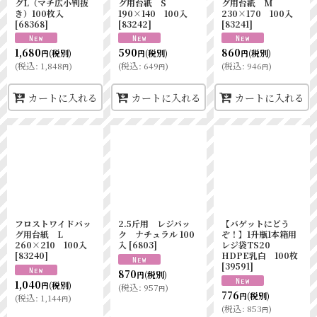
グL（マチ広小判抜
グ用台紙 S
グ用台紙 M
き）100枚入
190×140 100入
230×170 100入
[
68368
]
[
83242
]
[
83241
]
1,680
590
860
(税別)
(税別)
(税別)
円
円
円
(
税込
:
1,848
)
(
税込
:
649
)
(
税込
:
946
)
円
円
円
カートに入れる
カートに入れる
カートに入れる
フロストワイドバッ
2.5斤用 レジバッ
【バゲットにどう
グ用台紙 L
ク ナチュラル 100
ぞ！】1升瓶1本箱用
260×210 100入
入
[
6803
]
レジ袋TS20
[
83240
]
HDPE乳白 100枚
[
39591
]
870
(税別)
円
1,040
(税別)
円
(
税込
:
957
)
円
776
(税別)
円
(
税込
:
1,144
)
円
(
税込
:
853
)
円