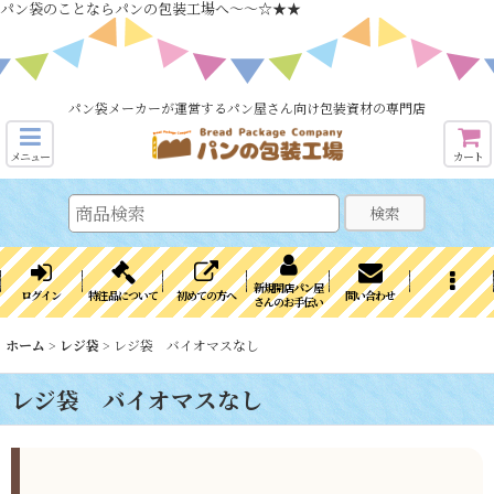
パン袋のことならパンの包装工場へ～～☆★★
パン袋メーカーが運営するパン屋さん向け包装資材の専門店
メニュー
カート
検索
新規開店パン屋
ログイン
特注品について
初めての方へ
問い合わせ
さんのお手伝い
ホーム
>
レジ袋
>
レジ袋 バイオマスなし
レジ袋 バイオマスなし