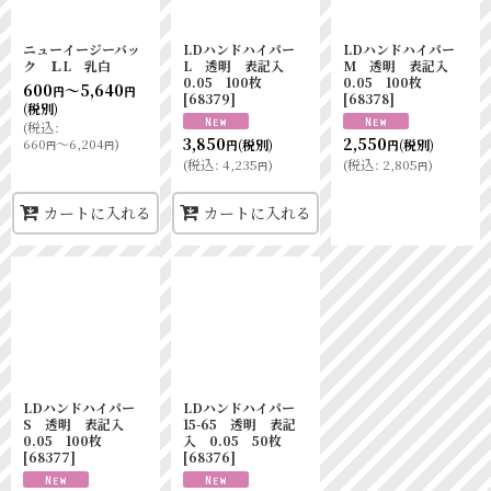
ニューイージーバッ
LDハンドハイパー
LDハンドハイパー
ク ＬL 乳白
L 透明 表記入
M 透明 表記入
0.05 100枚
0.05 100枚
600
～5,640
円
円
[
68379
]
[
68378
]
(税別)
(
税込
:
3,850
2,550
660
～6,204
)
(税別)
(税別)
円
円
円
円
(
税込
:
4,235
)
(
税込
:
2,805
)
円
円
カートに入れる
カートに入れる
LDハンドハイパー
LDハンドハイパー
S 透明 表記入
15-65 透明 表記
0.05 100枚
入 0.05 50枚
[
68377
]
[
68376
]