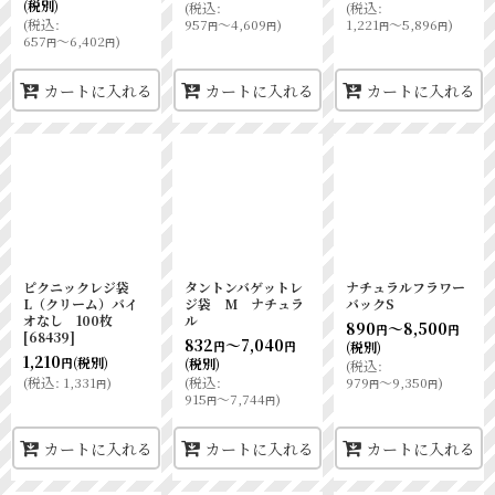
(税別)
(
税込
:
(
税込
:
(
税込
:
957
～4,609
)
1,221
～5,896
)
円
円
円
円
657
～6,402
)
円
円
カートに入れる
カートに入れる
カートに入れる
ピクニックレジ袋
タントンバゲットレ
ナチュラルフラワー
L（クリーム）バイ
ジ袋 M ナチュラ
バックS
オなし 100枚
ル
890
～8,500
円
円
[
68439
]
832
～7,040
(税別)
円
円
1,210
(税別)
(税別)
円
(
税込
:
(
税込
:
1,331
)
(
税込
:
979
～9,350
)
円
円
円
915
～7,744
)
円
円
カートに入れる
カートに入れる
カートに入れる