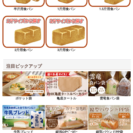
半斤用食パン
1斤用食パン
1.5斤用食パン
2斤用食パン
3斤用食パン
注目ピックアップ
ポケット袋
亀底タートル
雲竜食パン袋
牛乳ブレッド
縦浅OPﾍﾞｰｶﾘｰ
縦型パウンドPP袋