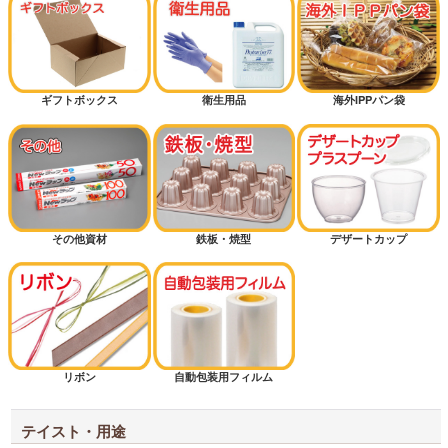
ギフトボックス
衛生用品
海外IPPパン袋
その他資材
鉄板・焼型
デザートカップ
リボン
自動包装用フィルム
テイスト・用途