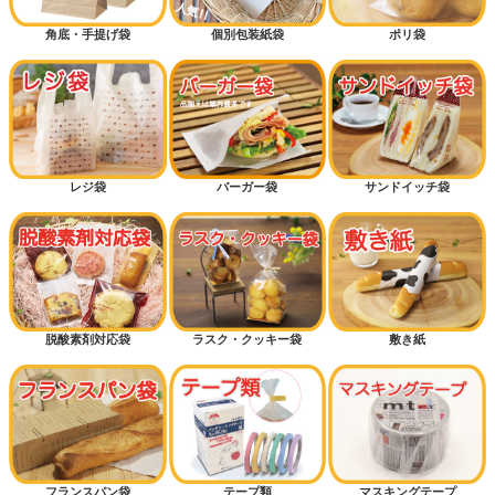
角底・手提げ袋
個別包装紙袋
ポリ袋
レジ袋
バーガー袋
サンドイッチ袋
脱酸素剤対応袋
ラスク・クッキー袋
敷き紙
フランスパン袋
テープ類
マスキングテープ