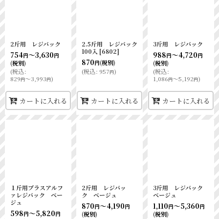
2斤用 レジバック
2.5斤用 レジバック
3斤用 レジバック
100入
[
6802
]
754
～3,630
988
～4,720
円
円
円
円
870
(税別)
(税別)
(税別)
円
(
税込
:
(
税込
:
957
)
(
税込
:
円
829
～3,993
)
1,086
～5,192
)
円
円
円
円
カートに入れる
カートに入れる
カートに入れる
１斤用プラスアルフ
2斤用 レジバッ
3斤用 レジバック
ァレジバック ベー
ク ベージュ
ベージュ
ジュ
870
～4,190
1,110
～5,360
円
円
円
円
598
～5,820
(税別)
(税別)
円
円