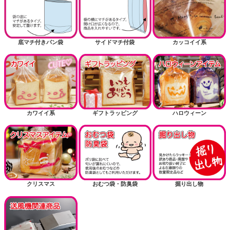
底マチ付きパン袋
サイドマチ付袋
カッコイイ系
カワイイ系
ギフトラッピング
ハロウィーン
クリスマス
おむつ袋・防臭袋
掘り出し物