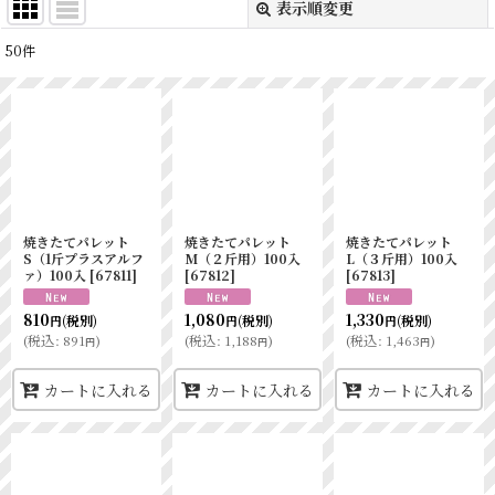
表示順変更
閉じる
50
件
表示数
:
並び順
:
絞り込む
焼きたてパレット
焼きたてパレット
焼きたてパレット
S（1斤プラスアルフ
M（２斤用）100入
L（３斤用）100入
ァ）100入
[
67811
]
[
67812
]
[
67813
]
810
1,080
1,330
(税別)
(税別)
(税別)
円
円
円
(
税込
:
891
)
(
税込
:
1,188
)
(
税込
:
1,463
)
円
円
円
カートに入れる
カートに入れる
カートに入れる