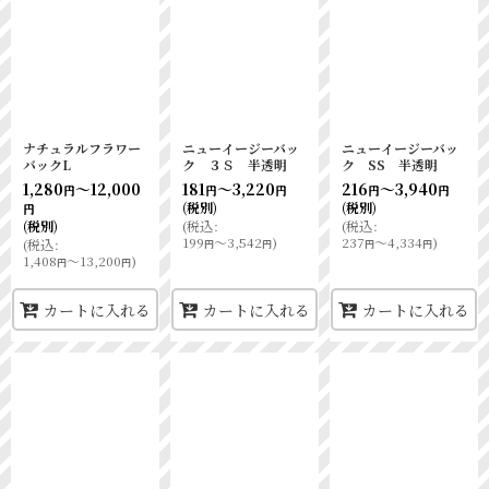
ナチュラルフラワー
ニューイージーバッ
ニューイージーバッ
バックL
ク ３Ｓ 半透明
ク SS 半透明
1,280
～12,000
181
～3,220
216
～3,940
円
円
円
円
円
(税別)
(税別)
円
(税別)
(
税込
:
(
税込
:
199
～3,542
)
237
～4,334
)
(
税込
:
円
円
円
円
1,408
～13,200
)
円
円
カートに入れる
カートに入れる
カートに入れる