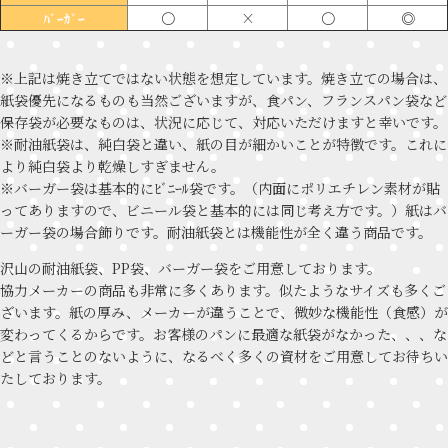
〇
×
〇
◎
ﾊﾞｰｶﾞｰ
※上記は焼き立てではない状態を想定しています。焼き立ての場合は、
紙袋優先になるものも当然ございますが、食パン、フランスパン袋など
保存袋が必要なものは、状況に応じて、対応いただけますと幸いです。
※耐油紙袋は、純白袋と違い、紙の目が細かいことが特徴です。これに
より純白袋より乾燥しすぎません。
※バーガー袋は基本的にﾋﾞﾆｰﾙ袋です。（内面にポリエチレン素材が貼
ってありますので、ビニール袋と基本的には同じ考え方です。）紙はバ
ーガー袋の場合飾りです。耐油紙袋とは機能性が全く違う商品です。
沢山の耐油紙袋、PP袋、バーガー袋をご用意しております。
協力メーカーの商品も非常に多くあります。似たようなサイズも多くご
ざいます。紙の厚み、メーカーが違うことで、微妙な機能性（食感）が
変わってくるからです。お客様のパンに最適な紙袋がなかった、、、な
どと言うことのないように、なるべく多くの資材をご用意してお待ちい
たしております。