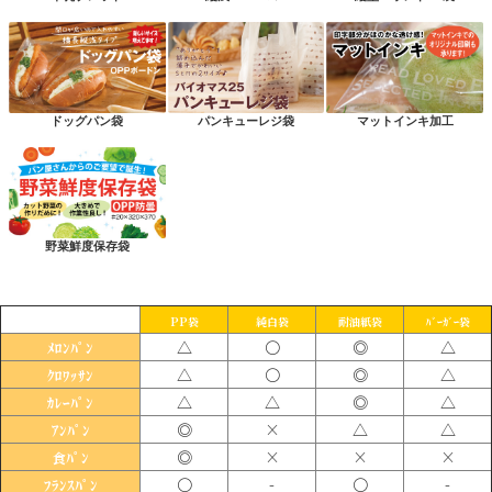
ドッグパン袋
パンキューレジ袋
マットインキ加工
野菜鮮度保存袋
PP袋
純白袋
耐油紙袋
ﾊﾞｰｶﾞｰ袋
△
〇
◎
△
ﾒﾛﾝﾊﾟﾝ
△
〇
◎
△
ｸﾛﾜｯｻﾝ
△
△
◎
△
ｶﾚｰﾊﾟﾝ
◎
×
△
△
ｱﾝﾊﾟﾝ
◎
×
×
×
食ﾊﾟﾝ
〇
-
〇
-
ﾌﾗﾝｽﾊﾟﾝ