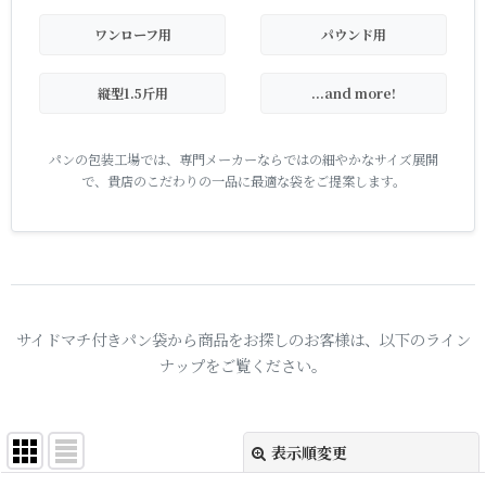
ワンローフ用
パウンド用
縦型1.5斤用
...and more!
パンの包装工場では、専門メーカーならではの細やかなサイズ展開
で、貴店のこだわりの一品に最適な袋をご提案します。
サイドマチ付きパン袋から商品をお探しのお客様は、以下のライン
ナップをご覧ください。
表示順変更
閉じる