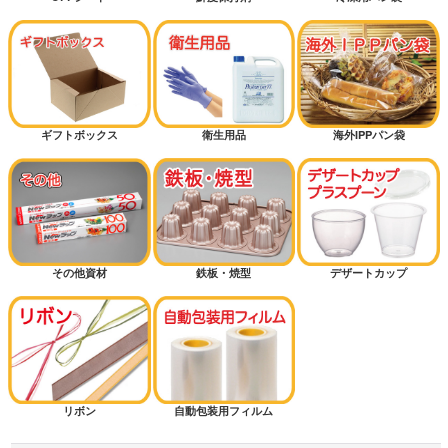
マリトッツォ
ピザ
ギフトボックス
衛生用品
海外IPPパン袋
ミルクパン
シフォンケーキ
その他資材
鉄板・焼型
デザートカップ
マフィン
半斤用サイズから探す
1斤用サイズから探す
リボン
自動包装用フィルム
1.5斤用サイズから探す