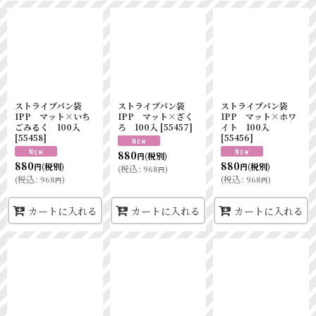
ストライプパン袋
ストライプパン袋
ストライプパン袋
IPP マット×いち
IPP マット×ざく
IPP マット×ホワ
ごみるく 100入
ろ 100入
[
55457
]
イト 100入
[
55458
]
[
55456
]
880
(税別)
円
880
880
(税別)
(税別)
円
円
(
税込
:
968
)
円
(
税込
:
968
)
(
税込
:
968
)
円
円
カートに入れる
カートに入れる
カートに入れる