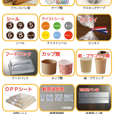
フランスパン袋
テープ類
マスキングテープ
菓子パン（保湿が必要なパン）
クロワッサン
バーガー
シール
テイストシール
ビニタイ
カンパーニュ（大きいパン）
細長パン
カレーパン
フードパック
カップ類
紙・プラコップ
ハードパン
サンドイッチ
OPPシート
鮮度保持剤
冷凍用パン袋