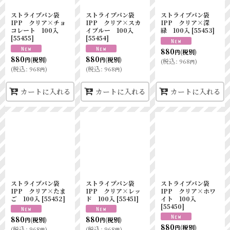
ストライプパン袋
ストライプパン袋
ストライプパン袋
IPP クリア×チョ
IPP クリア×スカ
IPP クリア×深
コレート 100入
イブルー 100入
緑 100入
[
55453
]
[
55455
]
[
55454
]
880
(税別)
円
880
880
(税別)
(税別)
円
円
(
税込
:
968
)
円
(
税込
:
968
)
(
税込
:
968
)
円
円
カートに入れる
カートに入れる
カートに入れる
ストライプパン袋
ストライプパン袋
ストライプパン袋
IPP クリア×たま
IPP クリア×レッ
IPP クリア×ホワ
ご 100入
[
55452
]
ド 100入
[
55451
]
イト 100入
[
55450
]
880
880
(税別)
(税別)
円
円
880
(税別)
円
(
税込
:
968
)
(
税込
:
968
)
円
円