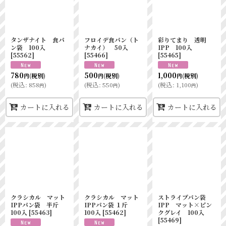
タンザナイト 食パ
フロイデ食パン（ト
彩りてまり 透明
ン袋 100入
ナカイ） 50入
IPP 100入
[
55562
]
[
55466
]
[
55465
]
780
500
1,000
(税別)
(税別)
(税別)
円
円
円
(
税込
:
858
)
(
税込
:
550
)
(
税込
:
1,100
)
円
円
円
カートに入れる
カートに入れる
カートに入れる
クラシカル マット
クラシカル マット
ストライプパン袋
IPPパン袋 半斤
IPPパン袋 １斤
IPP マット×ピン
100入
[
55463
]
100入
[
55462
]
クグレイ 100入
[
55469
]