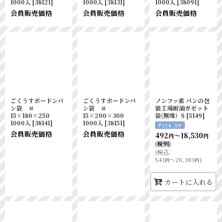
1000入
[
38121
]
1000入
[
38131
]
1000入
[
38091
]
会員販売価格
会員販売価格
会員販売価格
ごくうすボードンパ
ごくうすボードンパ
ノンフッ素 パンの包
ン袋 ＃
ン袋 ＃
装工場耐油ガゼット
15×180×250
15×200×300
袋(無地）S
[
5149
]
1000入
[
38141
]
1000入
[
38151
]
会員販売価格
会員販売価格
492
～18,530
円
円
(税別)
(
税込
:
541
～20,383
)
円
円
カートに入れる