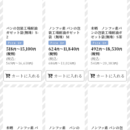
パンの包装工場耐油
ノンフッ素 パンの包
未晒 ノンフッ素パ
ガゼット袋(無地）S-
装工場耐油ガゼット
ンの包装工場耐油ガ
2
袋（無地）M
ゼット袋(無地）S茶
518
～15,100
624
～11,840
492
～18,530
円
円
円
円
円
円
(税別)
(税別)
(税別)
(
税込
:
(
税込
:
(
税込
:
569
～16,610
)
686
～13,024
)
541
～20,383
)
円
円
円
円
円
円
カートに入れる
カートに入れる
カートに入れる
未晒 ノンフッ素 パ
ノンフッ素 パンの
ノンフッ素 パンの包