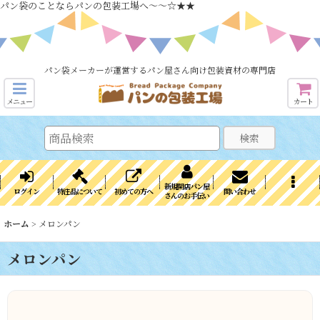
パン袋のことならパンの包装工場へ～～☆★★
パン袋メーカーが運営するパン屋さん向け包装資材の専門店
メニュー
カート
検索
新規開店パン屋
ログイン
特注品について
初めての方へ
問い合わせ
さんのお手伝い
ホーム
>
メロンパン
メロンパン