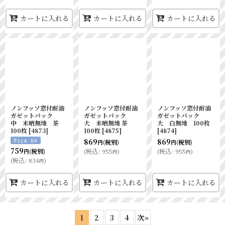
カートに入れる
カートに入れる
カートに入れる
ノンフッソ窓付耐油
ノンフッソ窓付耐油
ノンフッソ窓付耐油
ガゼットパック
ガゼットパック
ガゼットパック
中 未晒無地 茶
大 未晒無地 茶
大 白無地 100枚
100枚
[
4873
]
100枚
[
4875
]
[
4874
]
869
869
(税別)
(税別)
円
円
759
(
税込
:
955
)
(
税込
:
955
)
(税別)
円
円
円
(
税込
:
834
)
円
カートに入れる
カートに入れる
カートに入れる
1
2
3
4
次
»