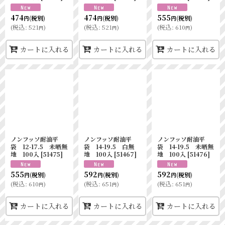
474
474
555
(税別)
(税別)
(税別)
円
円
円
(
税込
:
521
)
(
税込
:
521
)
(
税込
:
610
)
円
円
円
カートに入れる
カートに入れる
カートに入れる
ノンフッソ耐油平
ノンフッソ耐油平
ノンフッソ耐油平
袋 12-17.5 未晒無
袋 14-19.5 白無
袋 14-19.5 未晒無
地 100入
[
51475
]
地 100入
[
51467
]
地 100入
[
51476
]
555
592
592
(税別)
(税別)
(税別)
円
円
円
(
税込
:
610
)
(
税込
:
651
)
(
税込
:
651
)
円
円
円
カートに入れる
カートに入れる
カートに入れる