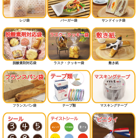
レジ袋
バーガー袋
サンドイッチ袋
脱酸素剤対応袋
ラスク・クッキー袋
敷き紙
フランスパン袋
テープ類
マスキングテープ