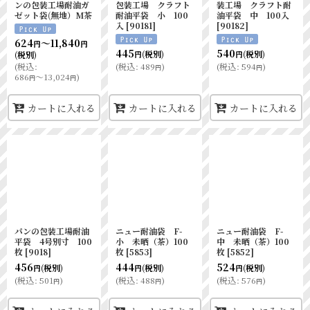
ンの包装工場耐油ガ
包装工場 クラフト
装工場 クラフト耐
ゼット袋(無地）M茶
耐油平袋 小 100
油平袋 中 100入
入
[
90181
]
[
90182
]
624
～11,840
円
円
445
540
(税別)
(税別)
(税別)
円
円
(
税込
:
(
税込
:
489
)
(
税込
:
594
)
円
円
686
～13,024
)
円
円
カートに入れる
カートに入れる
カートに入れる
パンの包装工場耐油
ニュー耐油袋 F-
ニュー耐油袋 F-
平袋 4号別寸 100
小 未晒（茶）100
中 未晒（茶）100
枚
[
9018
]
枚
[
5853
]
枚
[
5852
]
456
444
524
(税別)
(税別)
(税別)
円
円
円
(
税込
:
501
)
(
税込
:
488
)
(
税込
:
576
)
円
円
円