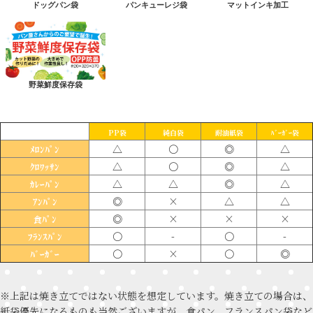
ドッグパン袋
パンキューレジ袋
マットインキ加工
野菜鮮度保存袋
PP袋
純白袋
耐油紙袋
ﾊﾞｰｶﾞｰ袋
△
〇
◎
△
ﾒﾛﾝﾊﾟﾝ
△
〇
◎
△
ｸﾛﾜｯｻﾝ
△
△
◎
△
ｶﾚｰﾊﾟﾝ
◎
×
△
△
ｱﾝﾊﾟﾝ
◎
×
×
×
食ﾊﾟﾝ
〇
-
〇
-
ﾌﾗﾝｽﾊﾟﾝ
〇
×
〇
◎
ﾊﾞｰｶﾞｰ
※上記は焼き立てではない状態を想定しています。焼き立ての場合は、
紙袋優先になるものも当然ございますが、食パン、フランスパン袋など