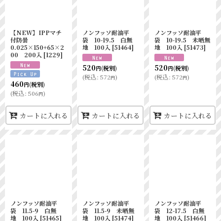
【NEW】IPPマチ
ノンフッソ耐油平
ノンフッソ耐油平
付防曇
袋 10-19.5 白無
袋 10-19.5 未晒無
0.025×150+65×2
地 100入
[
51464
]
地 100入
[
51473
]
00 200入
[
1229
]
520
520
(税別)
(税別)
円
円
(
税込
:
572
)
(
税込
:
572
)
円
円
460
(税別)
円
(
税込
:
506
)
円
カートに入れる
カートに入れる
カートに入れる
ノンフッソ耐油平
ノンフッソ耐油平
ノンフッソ耐油平
袋 11.5-9 白無
袋 11.5-9 未晒無
袋 12-17.5 白無
地 100入
[
51465
]
地 100入
[
51474
]
地 100入
[
51466
]