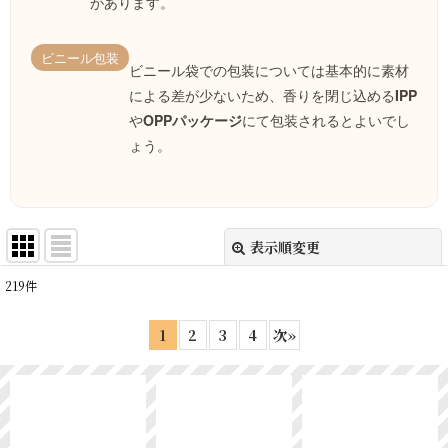
があります。
ビニール包装
ビニール袋での包装については基本的に素材
による差が少ないため、香りを閉じ込める
IPP
や
OPPパッケージ
にて包装されるとよいでし
ょう。
表示順変更
閉じる
219
件
表示数
:
1
2
3
4
次
»
並び順
:
絞り込む