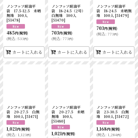
ノンフッソ耐油平
ノンフッソ耐油平
ノンフッソ耐油平
袋 17.5-12.5 未晒
袋 18-24.5（2号）
袋 18-24.5 未晒無
無地 100入
白無地 100入
地 100入
[
51479
]
[
51478
]
[
51470
]
703
(税別)
円
485
703
(税別)
(税別)
円
円
(
税込
:
773
)
円
(
税込
:
533
)
(
税込
:
773
)
円
円
カートに入れる
カートに入れる
カートに入れる
ノンフッソ耐油平
ノンフッソ耐油平
ノンフッソ耐油平
袋 20-27.5 白無
袋 20-27.5 未晒
袋 23-30.5 白無
地 100入
[
51471
]
無地 100入
地 100入
[
51472
]
[
51480
]
1,021
1,168
(税別)
(税別)
円
円
1,021
(税別)
円
(
税込
:
1,123
)
(
税込
:
1,284
)
円
円