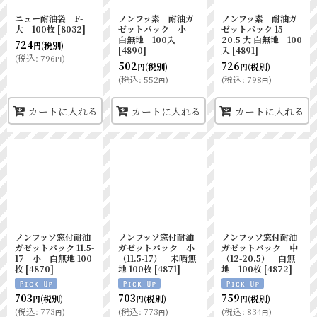
ニュー耐油袋 F-
ノンフッ素 耐油ガ
ノンフッ素 耐油ガ
大 100枚
[
8032
]
ゼットパック 小
ゼットパック 15-
白無地 100入
20.5 大 白無地 100
724
(税別)
円
[
4890
]
入
[
4891
]
(
税込
:
796
)
円
502
726
(税別)
(税別)
円
円
(
税込
:
552
)
(
税込
:
798
)
円
円
カートに入れる
カートに入れる
カートに入れる
ノンフッソ窓付耐油
ノンフッソ窓付耐油
ノンフッソ窓付耐油
ガゼットパック 11.5-
ガゼットパック 小
ガゼットパック 中
17 小 白無地 100
（11.5-17） 未晒無
（12-20.5） 白無
枚
[
4870
]
地 100枚
[
4871
]
地 100枚
[
4872
]
703
703
759
(税別)
(税別)
(税別)
円
円
円
(
税込
:
773
)
(
税込
:
773
)
(
税込
:
834
)
円
円
円