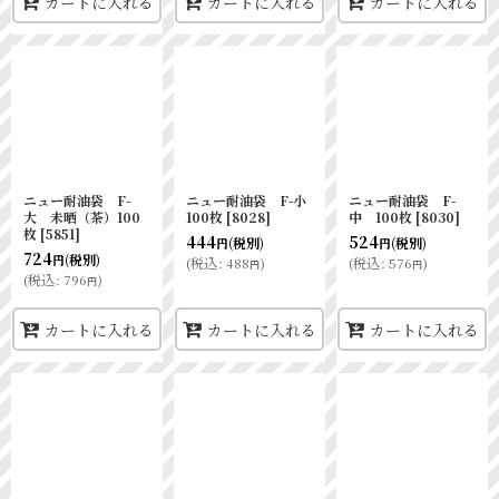
カートに入れる
カートに入れる
カートに入れる
ニュー耐油袋 F-
ニュー耐油袋 F-小
ニュー耐油袋 F-
大 未晒（茶）100
100枚
[
8028
]
中 100枚
[
8030
]
枚
[
5851
]
444
524
(税別)
(税別)
円
円
724
(税別)
円
(
税込
:
488
)
(
税込
:
576
)
円
円
(
税込
:
796
)
円
カートに入れる
カートに入れる
カートに入れる