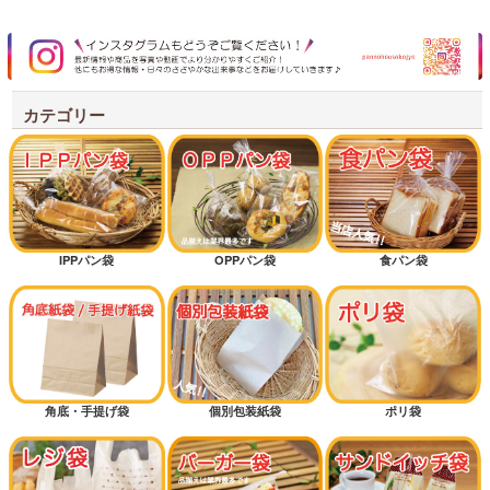
カテゴリー
IPPパン袋
OPPパン袋
食パン袋
角底・手提げ袋
個別包装紙袋
ポリ袋