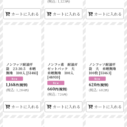
(
税込
:
1,123
)
円
カートに入れる
カートに入れる
カートに入れる
ノンフッソ耐油平
ノンフッ素 耐油ガ
ノンフッソ耐油平
袋 23-30.5 未晒
ゼットパック 大
袋 大 未晒無地
無地 100入
[
51481
]
未晒無地 100入
100枚
[
51463
]
[
48910
]
1,168
620
(税別)
(税別)
円
円
660
(税別)
円
(
税込
:
1,284
)
(
税込
:
682
)
円
円
(
税込
:
726
)
円
カートに入れる
カートに入れる
カートに入れる