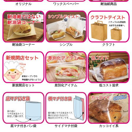
オリジナル
ワックスペーパー
耐油紙商品
耐油袋コーナー
シンプル
クラフト
新規開店セット
差別化アイテム
低コスト追求
底マチ付きパン袋
サイドマチ付袋
カッコイイ系