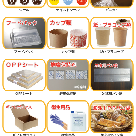
シール
テイストシール
ビニタイ
フードパック
カップ類
紙・プラコップ
OPPシート
鮮度保持剤
冷凍用パン袋
ギフトボックス
衛生用品
海外IPPパン袋