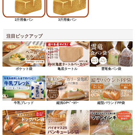
2斤用食パン
3斤用食パン
注目ピックアップ
ポケット袋
亀底タートル
雲竜食パン袋
牛乳ブレッド
縦浅OPﾍﾞｰｶﾘｰ
縦型パウンドPP袋