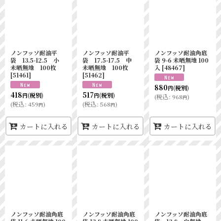
ノンフッソ耐油平
ノンフッソ耐油平
ノンフッソ耐油角底
袋 13.5-12.5 小
袋 17.5-17.5 中
袋 9-6 未晒無地 100
未晒無地 100枚
未晒無地 100枚
入
[
48467
]
[
51461
]
[
51462
]
880
(税別)
円
418
517
(税別)
(税別)
円
円
(
税込
:
968
)
円
(
税込
:
459
)
(
税込
:
568
)
円
円
カートに入れる
カートに入れる
カートに入れる
ノンフッソ耐油角底
ノンフッソ耐油角底
ノンフッソ耐油角底