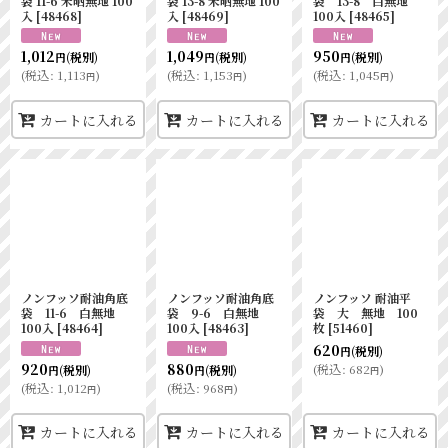
袋 11-6 未晒無地 100
袋 13-8 未晒無地 100
袋 13-8 白無地
入
[
48468
]
入
[
48469
]
100入
[
48465
]
1,012
1,049
950
(税別)
(税別)
(税別)
円
円
円
(
税込
:
1,113
)
(
税込
:
1,153
)
(
税込
:
1,045
)
円
円
円
カートに入れる
カートに入れる
カートに入れる
ノンフッソ耐油角底
ノンフッソ耐油角底
ノンフッソ 耐油平
袋 11-6 白無地
袋 9-6 白無地
袋 大 無地 100
100入
[
48464
]
100入
[
48463
]
枚
[
51460
]
620
(税別)
円
920
880
(
税込
:
682
)
(税別)
(税別)
円
円
円
(
税込
:
1,012
)
(
税込
:
968
)
円
円
カートに入れる
カートに入れる
カートに入れる