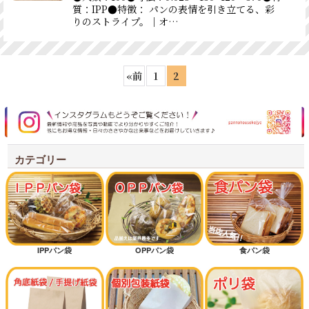
質：IPP●特徴： パンの表情を引き立てる、彩
りのストライプ。｜オ…
«
前
1
2
カテゴリー
IPPパン袋
OPPパン袋
食パン袋