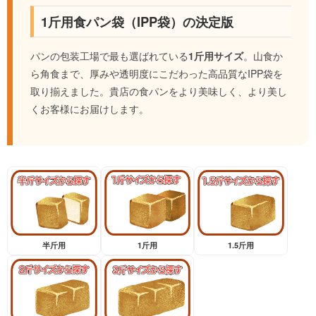
1斤用食パン袋（IPP袋）の決定版
パンの包装工場で最も選ばれている
1斤用サイズ
。山食か
ら角食まで、厚みや透明度にこだわった高品質なIPP袋を
取り揃えました。貴店の食パンをより美味しく、より美し
くお客様にお届けします。
半斤用
1斤用
1.5斤用