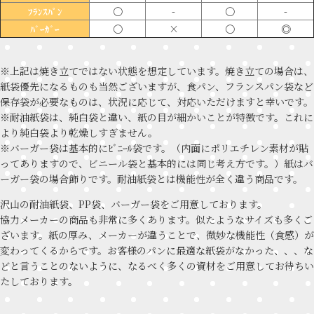
〇
-
〇
-
ﾌﾗﾝｽﾊﾟﾝ
〇
×
〇
◎
ﾊﾞｰｶﾞｰ
※上記は焼き立てではない状態を想定しています。焼き立ての場合は、
紙袋優先になるものも当然ございますが、食パン、フランスパン袋など
保存袋が必要なものは、状況に応じて、対応いただけますと幸いです。
※耐油紙袋は、純白袋と違い、紙の目が細かいことが特徴です。これに
より純白袋より乾燥しすぎません。
※バーガー袋は基本的にﾋﾞﾆｰﾙ袋です。（内面にポリエチレン素材が貼
ってありますので、ビニール袋と基本的には同じ考え方です。）紙はバ
ーガー袋の場合飾りです。耐油紙袋とは機能性が全く違う商品です。
沢山の耐油紙袋、PP袋、バーガー袋をご用意しております。
協力メーカーの商品も非常に多くあります。似たようなサイズも多くご
ざいます。紙の厚み、メーカーが違うことで、微妙な機能性（食感）が
変わってくるからです。お客様のパンに最適な紙袋がなかった、、、な
どと言うことのないように、なるべく多くの資材をご用意してお待ちい
たしております。