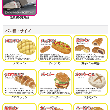
送風機関連商品
パン種・サイズ
メロンパン
ドッグパン
菓子パン(保湿)
クロワッサン
バーガー
大きなパン