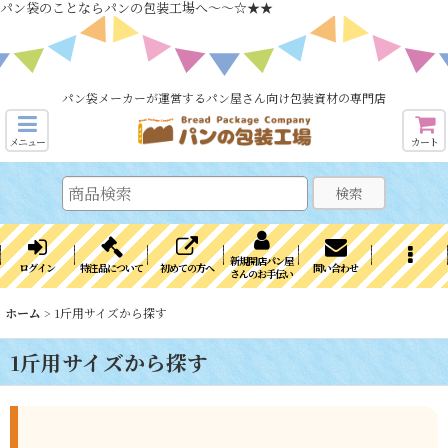
パン袋のことならパンの包装工場へ～～☆★★
パン袋メーカーが運営するパン屋さん向け包装資材の専門店
メニュー
カート
検索
新規開店パン屋
ログイン
特注品について
初めての方へ
問い合わせ
さんのお手伝い
ホーム
>
1斤用サイズから探す
1斤用サイズから探す