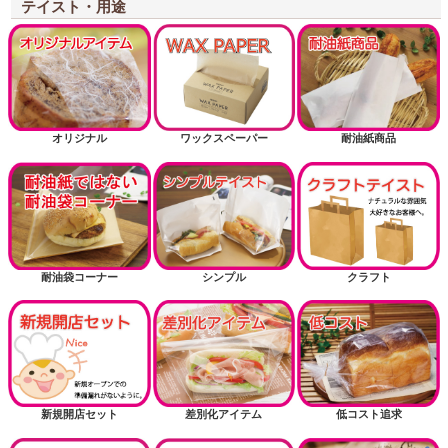
テイスト・用途
オリジナル
ワックスペーパー
耐油紙商品
耐油袋コーナー
シンプル
クラフト
新規開店セット
差別化アイテム
低コスト追求