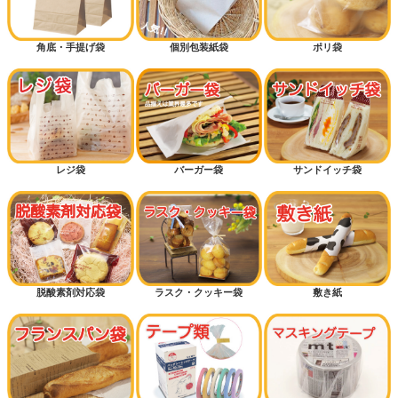
角底・手提げ袋
個別包装紙袋
ポリ袋
レジ袋
バーガー袋
サンドイッチ袋
脱酸素剤対応袋
ラスク・クッキー袋
敷き紙