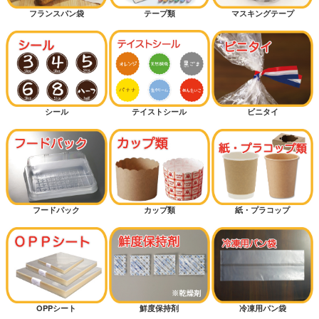
フランスパン袋
テープ類
マスキングテープ
シール
テイストシール
ビニタイ
フードパック
カップ類
紙・プラコップ
OPPシート
鮮度保持剤
冷凍用パン袋