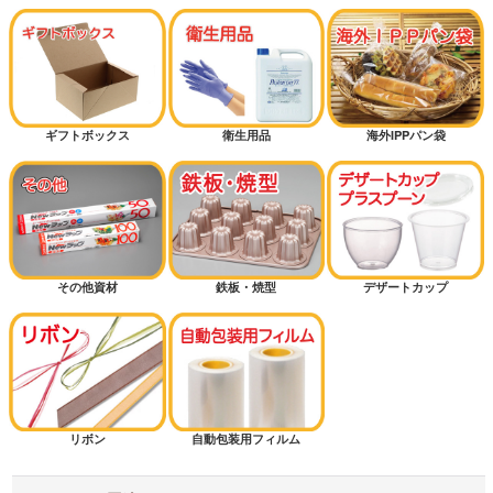
ギフトボックス
衛生用品
海外IPPパン袋
その他資材
鉄板・焼型
デザートカップ
リボン
自動包装用フィルム