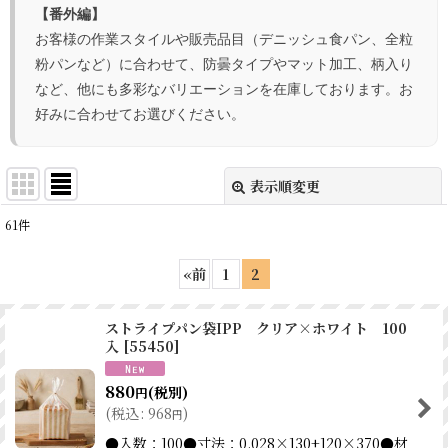
【番外編】
お客様の作業スタイルや販売品目（デニッシュ食パン、全粒
粉パンなど）に合わせて、防曇タイプやマット加工、柄入り
など、他にも多彩なバリエーションを在庫しております。お
好みに合わせてお選びください。
表示順変更
閉じる
61
件
表示数
:
«
前
1
2
並び順
:
ストライプパン袋IPP クリア×ホワイト 100
入
[
55450
]
絞り込む
880
(税別)
円
(
税込
:
968
)
円
●入数：100●寸法：0.028×130+120×370●材