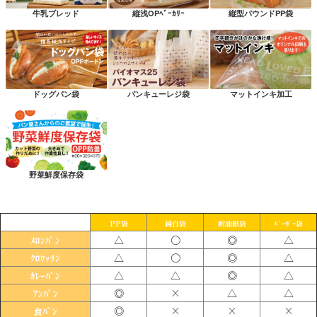
牛乳ブレッド
縦浅OPﾍﾞｰｶﾘｰ
縦型パウンドPP袋
ドッグパン袋
パンキューレジ袋
マットインキ加工
野菜鮮度保存袋
PP袋
純白袋
耐油紙袋
ﾊﾞｰｶﾞｰ袋
△
〇
◎
△
ﾒﾛﾝﾊﾟﾝ
△
〇
◎
△
ｸﾛﾜｯｻﾝ
△
△
◎
△
ｶﾚｰﾊﾟﾝ
◎
×
△
△
ｱﾝﾊﾟﾝ
◎
×
×
×
食ﾊﾟﾝ