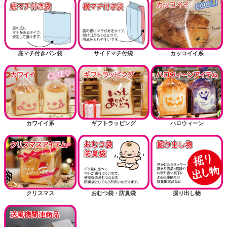
底マチ付きパン袋
サイドマチ付袋
カッコイイ系
カワイイ系
ギフトラッピング
ハロウィーン
クリスマス
おむつ袋・防臭袋
掘り出し物