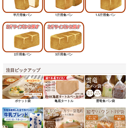
半斤用食パン
1斤用食パン
1.5斤用食パン
2斤用食パン
3斤用食パン
注目ピックアップ
ポケット袋
亀底タートル
雲竜食パン袋