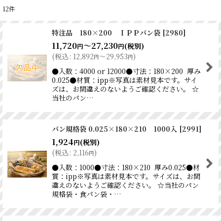
12
件
表示数
:
特注品 180×200 ＩＰＰパン袋
[
2980
]
11,720
～27,230
並び順
:
(税別)
円
円
(
税込
:
12,892
～29,953
)
円
円
●入数：4000 or 12000●寸法：180×200 厚み
絞り込む
0.025●材質：ipp※写真は素材見本です。サイ
ズは、お間違えのないようご確認ください。 ☆
当社のパン…
パン規格袋 0.025×180×210 1000入
[
2991
]
1,924
(税別)
円
(
税込
:
2,116
)
円
●入数：1000●寸法：180×210 厚み0.025●材
質：ipp※写真は素材見本です。サイズは、お間
違えのないようご確認ください。 ☆当社のパン
規格袋・食パン袋・…