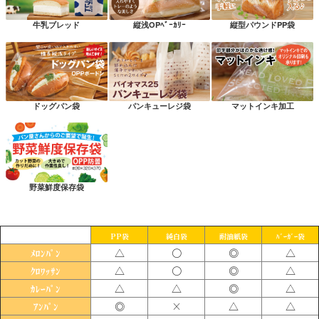
牛乳ブレッド
縦浅OPﾍﾞｰｶﾘｰ
縦型パウンドPP袋
ドッグパン袋
パンキューレジ袋
マットインキ加工
野菜鮮度保存袋
PP袋
純白袋
耐油紙袋
ﾊﾞｰｶﾞｰ袋
△
〇
◎
△
ﾒﾛﾝﾊﾟﾝ
△
〇
◎
△
ｸﾛﾜｯｻﾝ
△
△
◎
△
ｶﾚｰﾊﾟﾝ
◎
×
△
△
ｱﾝﾊﾟﾝ