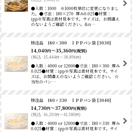
●入数：1000 ※1000枚単位に変更になりまし
た。●寸法：180×270 厚み0.025●材質：
ipp※写真は素材見本です。サイズは、お間違え
のないようご確認ください。&n…
特注品 180×300 ＩＰＰパン袋
[
3030
]
14,040
～35,360
(税別)
円
円
(
税込
:
15,444
～38,896
)
円
円
●入数：4000 or 12000●寸法：180×300 厚み
0.025●材質：ipp※写真は素材見本です。サイ
ズは、お間違えのないようご確認ください。 ☆
当社のパン…
特注品 180×330 ＩＰＰパン袋
[
3040
]
14,730
～37,800
(税別)
円
円
(
税込
:
16,203
～41,580
)
円
円
●入数：4000 or 12000●寸法：180×330 厚み
0.025●材質：ipp※写真は素材見本です。サイ