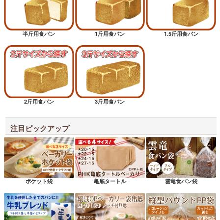
半斤用食パン
1斤用食パン
1.5斤用食パン
2斤用食パン
3斤用食パン
注目ピックアップ
ポケット袋
亀底タートル
雲竜食パン袋