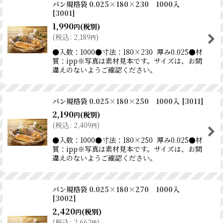
パン規格袋 0.025×180×230 1000入
[
3001
]
1,990
(税別)
円
(
税込
:
2,189
)
円
●入数：1000●寸法：180×230 厚み0.025●材
質：ipp※写真は素材見本です。サイズは、お間
違えのないようご確認ください。
パン規格袋 0.025×180×250 1000入
[
3011
]
2,190
(税別)
円
(
税込
:
2,409
)
円
●入数：1000●寸法：180×250 厚み0.025●材
質：ipp※写真は素材見本です。サイズは、お間
違えのないようご確認ください。
パン規格袋 0.025×180×270 1000入
[
3002
]
2,420
(税別)
円
(
税込
:
2,662
)
円