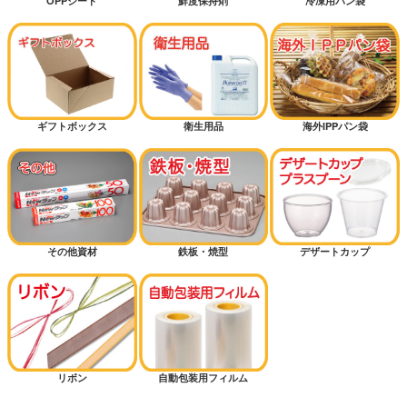
OPPシート
鮮度保持剤
冷凍用パン袋
ギフトボックス
衛生用品
海外IPPパン袋
その他資材
鉄板・焼型
デザートカップ
リボン
自動包装用フィルム