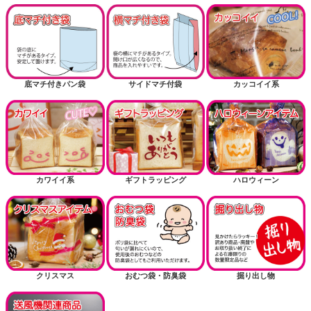
底マチ付きパン袋
サイドマチ付袋
カッコイイ系
カワイイ系
ギフトラッピング
ハロウィーン
クリスマス
おむつ袋・防臭袋
掘り出し物