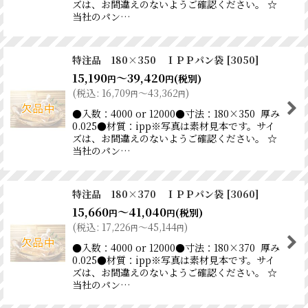
ズは、お間違えのないようご確認ください。 ☆
当社のパン…
特注品 180×350 ＩＰＰパン袋
[
3050
]
15,190
～39,420
(税別)
円
円
(
税込
:
16,709
～43,362
)
円
円
●入数：4000 or 12000●寸法：180×350 厚み
0.025●材質：ipp※写真は素材見本です。サイ
ズは、お間違えのないようご確認ください。 ☆
当社のパン…
特注品 180×370 ＩＰＰパン袋
[
3060
]
15,660
～41,040
(税別)
円
円
(
税込
:
17,226
～45,144
)
円
円
●入数：4000 or 12000●寸法：180×370 厚み
0.025●材質：ipp※写真は素材見本です。サイ
ズは、お間違えのないようご確認ください。 ☆
当社のパン…