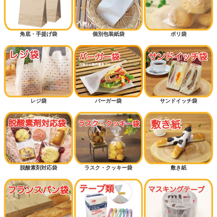
角底・手提げ袋
個別包装紙袋
ポリ袋
レジ袋
バーガー袋
サンドイッチ袋
脱酸素剤対応袋
ラスク・クッキー袋
敷き紙