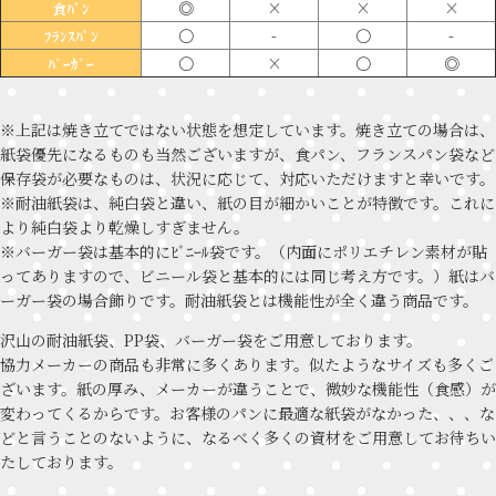
◎
×
×
×
食ﾊﾟﾝ
〇
-
〇
-
ﾌﾗﾝｽﾊﾟﾝ
〇
×
〇
◎
ﾊﾞｰｶﾞｰ
※上記は焼き立てではない状態を想定しています。焼き立ての場合は、
紙袋優先になるものも当然ございますが、食パン、フランスパン袋など
保存袋が必要なものは、状況に応じて、対応いただけますと幸いです。
※耐油紙袋は、純白袋と違い、紙の目が細かいことが特徴です。これに
より純白袋より乾燥しすぎません。
※バーガー袋は基本的にﾋﾞﾆｰﾙ袋です。（内面にポリエチレン素材が貼
ってありますので、ビニール袋と基本的には同じ考え方です。）紙はバ
ーガー袋の場合飾りです。耐油紙袋とは機能性が全く違う商品です。
沢山の耐油紙袋、PP袋、バーガー袋をご用意しております。
協力メーカーの商品も非常に多くあります。似たようなサイズも多くご
ざいます。紙の厚み、メーカーが違うことで、微妙な機能性（食感）が
変わってくるからです。お客様のパンに最適な紙袋がなかった、、、な
どと言うことのないように、なるべく多くの資材をご用意してお待ちい
たしております。