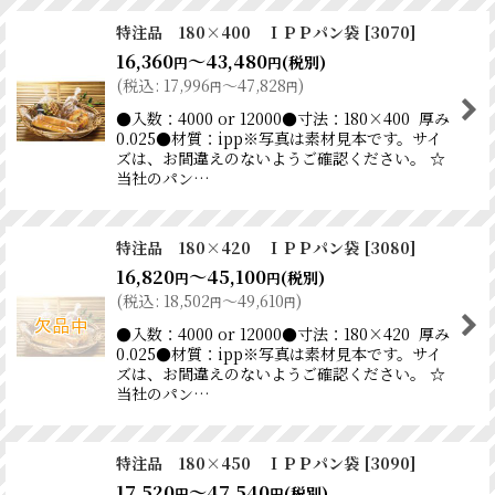
特注品 180×400 ＩＰＰパン袋
[
3070
]
16,360
～43,480
(税別)
円
円
(
税込
:
17,996
～47,828
)
円
円
●入数：4000 or 12000●寸法：180×400 厚み
0.025●材質：ipp※写真は素材見本です。サイ
ズは、お間違えのないようご確認ください。 ☆
当社のパン…
特注品 180×420 ＩＰＰパン袋
[
3080
]
16,820
～45,100
(税別)
円
円
(
税込
:
18,502
～49,610
)
円
円
●入数：4000 or 12000●寸法：180×420 厚み
0.025●材質：ipp※写真は素材見本です。サイ
ズは、お間違えのないようご確認ください。 ☆
当社のパン…
特注品 180×450 ＩＰＰパン袋
[
3090
]
17,520
～47,540
(税別)
円
円