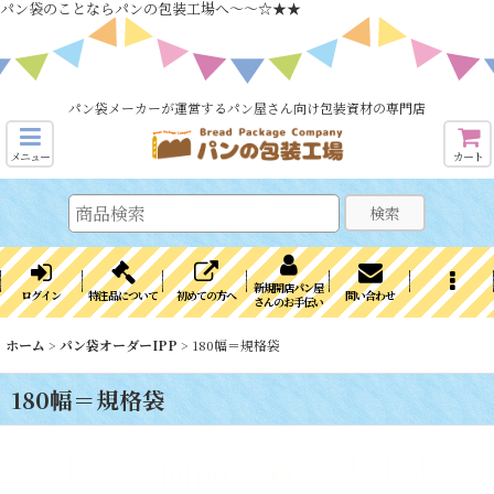
パン袋のことならパンの包装工場へ～～☆★★
パン袋メーカーが運営するパン屋さん向け包装資材の専門店
メニュー
カート
検索
新規開店パン屋
ログイン
特注品について
初めての方へ
問い合わせ
さんのお手伝い
ホーム
>
パン袋オーダーIPP
>
180幅＝規格袋
180幅＝規格袋
↓↓↓商品一覧へ↓↓↓