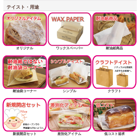
テイスト・用途
オリジナル
ワックスペーパー
耐油紙商品
耐油袋コーナー
シンプル
クラフト
新規開店セット
差別化アイテム
低コスト追求