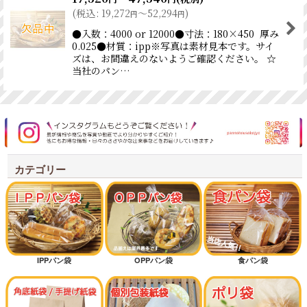
(
税込
:
19,272
～52,294
)
円
円
●入数：4000 or 12000●寸法：180×450 厚み
0.025●材質：ipp※写真は素材見本です。サイ
ズは、お間違えのないようご確認ください。 ☆
当社のパン…
カテゴリー
IPPパン袋
OPPパン袋
食パン袋