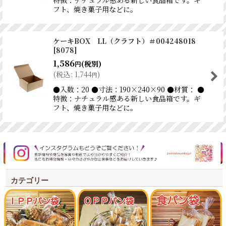
フト、焼き菓子用などに。
ケーキBOX LL（クラフト）＃004248018
[
8078
]
1,586
(税別)
円
(
税込
:
1,744
)
円
●入数：20 ●寸法：190×240×90 ●材質： ●
特徴：ナチュラル感ある新しい食品箱です。ギ
フト、焼き菓子用などに。
カテゴリー