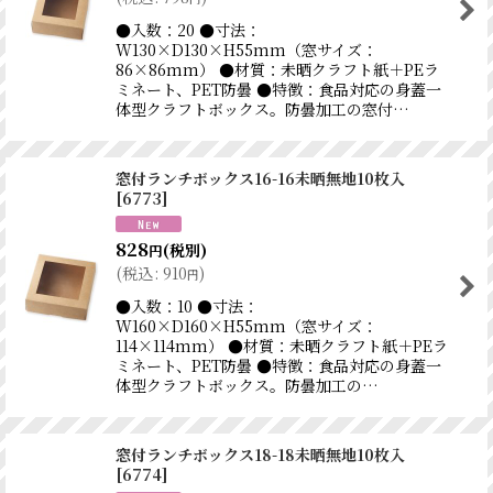
●入数：20 ●寸法：
W130×D130×H55mm（窓サイズ：
86×86mm） ●材質：未晒クラフト紙＋PEラ
ミネート、PET防曇 ●特徴：食品対応の身蓋一
体型クラフトボックス。防曇加工の窓付…
窓付ランチボックス16-16未晒無地10枚入
[
6773
]
828
(税別)
円
(
税込
:
910
)
円
●入数：10 ●寸法：
W160×D160×H55mm（窓サイズ：
114×114mm） ●材質：未晒クラフト紙＋PEラ
ミネート、PET防曇 ●特徴：食品対応の身蓋一
体型クラフトボックス。防曇加工の…
窓付ランチボックス18-18未晒無地10枚入
[
6774
]