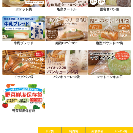
ポケット袋
亀底タートル
雲竜食パン袋
牛乳ブレッド
縦浅OPﾍﾞｰｶﾘｰ
縦型パウンドPP袋
ドッグパン袋
パンキューレジ袋
マットインキ加工
野菜鮮度保存袋
PP袋
純白袋
耐油紙袋
ﾊﾞｰｶﾞｰ袋