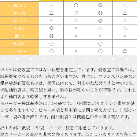
△
〇
◎
△
ﾒﾛﾝﾊﾟﾝ
△
〇
◎
△
ｸﾛﾜｯｻﾝ
△
△
◎
△
ｶﾚｰﾊﾟﾝ
◎
×
△
△
ｱﾝﾊﾟﾝ
◎
×
×
×
食ﾊﾟﾝ
〇
-
〇
-
ﾌﾗﾝｽﾊﾟﾝ
〇
×
〇
◎
ﾊﾞｰｶﾞｰ
※上記は焼き立てではない状態を想定しています。焼き立ての場合は、
紙袋優先になるものも当然ございますが、食パン、フランスパン袋など
保存袋が必要なものは、状況に応じて、対応いただけますと幸いです。
※耐油紙袋は、純白袋と違い、紙の目が細かいことが特徴です。これに
より純白袋より乾燥しすぎません。
※バーガー袋は基本的にﾋﾞﾆｰﾙ袋です。（内面にポリエチレン素材が貼
ってありますので、ビニール袋と基本的には同じ考え方です。）紙はバ
ーガー袋の場合飾りです。耐油紙袋とは機能性が全く違う商品です。
沢山の耐油紙袋、PP袋、バーガー袋をご用意しております。
協力メーカーの商品も非常に多くあります。似たようなサイズも多くご