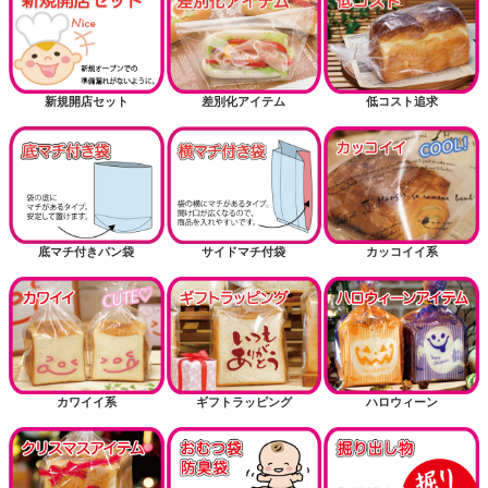
新規開店セット
差別化アイテム
低コスト追求
底マチ付きパン袋
サイドマチ付袋
カッコイイ系
カワイイ系
ギフトラッピング
ハロウィーン