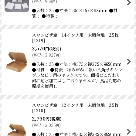
(
税込
:
968
)
円
●入数：25 ●寸法：106×167×83mm ●材
質： ●特徴：
スワンピザ箱 14インチ用 未晒無地 25枚
[
1319
]
3,570
(税別)
円
(
税込
:
3,927
)
円
●入数：25 ●寸法：横375×縦375×高50mm
●材質： ●特徴：積み重ねに強い八角形のシン
プルなピザ用のボックスです。価格にこだわり
耐油耐水加工はしておりませんが、食品対応の
原紙を使用し…
スワンピザ箱 12インチ用 未晒無地 25枚
[
1318
]
2,750
(税別)
円
(
税込
:
3,025
)
円
●入数：25 ●寸法：横335×縦335×高50mm