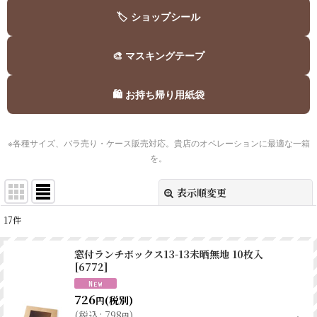
🏷️ ショップシール
🎨 マスキングテープ
🛍️ お持ち帰り用紙袋
※各種サイズ、バラ売り・ケース販売対応。貴店のオペレーションに最適な一箱
を。
表示順変更
閉じる
17
件
表示数
:
窓付ランチボックス13-13未晒無地 10枚入
[
6772
]
並び順
:
726
(税別)
円
絞り込む
(
税込
:
798
)
円