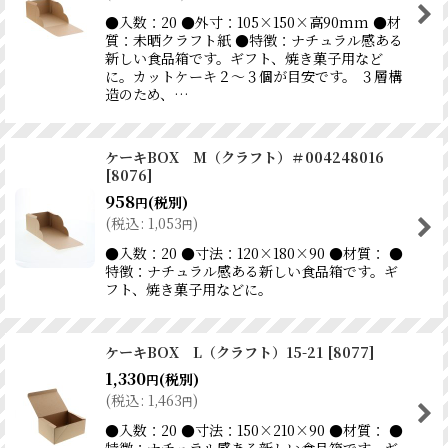
●入数：20 ●外寸：105×150×高90mm ●材
質：未晒クラフト紙 ●特徴：ナチュラル感ある
新しい食品箱です。ギフト、焼き菓子用など
に。カットケーキ２〜３個が目安です。 ３層構
造のため、…
ケーキBOX M（クラフト）＃004248016
[
8076
]
958
(税別)
円
(
税込
:
1,053
)
円
●入数：20 ●寸法：120×180×90 ●材質： ●
特徴：ナチュラル感ある新しい食品箱です。ギ
フト、焼き菓子用などに。
ケーキBOX L（クラフト）15-21
[
8077
]
1,330
(税別)
円
(
税込
:
1,463
)
円
●入数：20 ●寸法：150×210×90 ●材質： ●
特徴：ナチュラル感ある新しい食品箱です。ギ