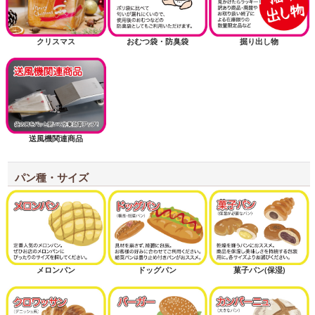
クリスマス
おむつ袋・防臭袋
掘り出し物
送風機関連商品
パン種・サイズ
メロンパン
ドッグパン
菓子パン(保湿)