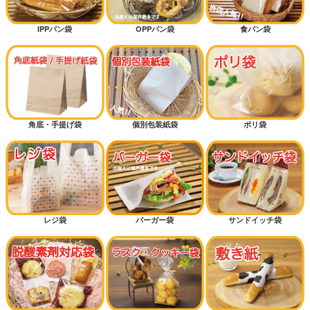
IPPパン袋
OPPパン袋
食パン袋
角底・手提げ袋
個別包装紙袋
ポリ袋
レジ袋
バーガー袋
サンドイッチ袋