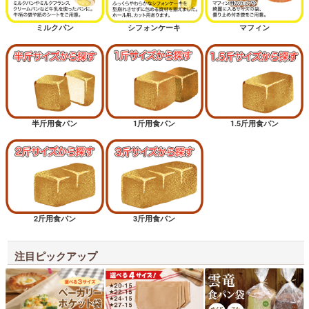
ミルクパン
シフォンケーキ
マフィン
半斤用食パン
1斤用食パン
1.5斤用食パン
2斤用食パン
3斤用食パン
注目ピックアップ