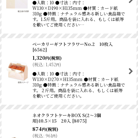
●入数：10 ●寸法：内寸：
W130×D190×H135mm ●材質：カード紙
310g ●特徴：ナチュラル感ある新しい食品箱で
す。1.5斤用。商品を袋に入れる、もしくは紙等
を敷いてご使用ください…
ベーカリーギフトフラワーNo.2 10枚入
[
6562
]
1,320
(税別)
円
(
税込
:
1,452
)
円
●入数：10 ●寸法：内寸：
W130×D270×H135mm ●材質：カード紙
310g ●特徴：ナチュラル感ある新しい食品箱で
す。２斤用。商品を袋に入れる、もしくは紙等
を敷いてご使用ください。
ネオクラフトケーキBOX S(2〜3個
用)10.5×15 20入
[
8075
]
874
(税別)
円
(
税込
:
961
)
円