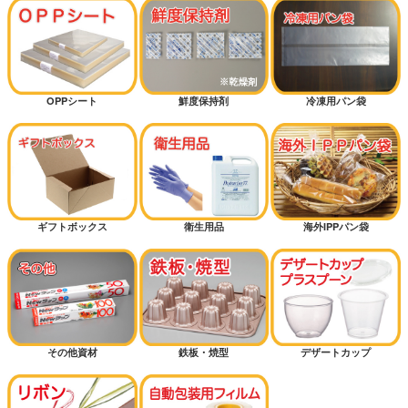
OPPシート
鮮度保持剤
冷凍用パン袋
ギフトボックス
衛生用品
海外IPPパン袋
その他資材
鉄板・焼型
デザートカップ