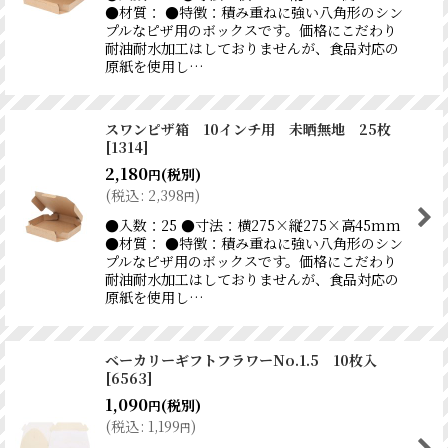
●材質： ●特徴：積み重ねに強い八角形のシン
プルなピザ用のボックスです。価格にこだわり
耐油耐水加工はしておりませんが、食品対応の
原紙を使用し…
スワンピザ箱 10インチ用 未晒無地 25枚
[
1314
]
2,180
(税別)
円
(
税込
:
2,398
)
円
●入数：25 ●寸法：横275×縦275×高45mm
●材質： ●特徴：積み重ねに強い八角形のシン
プルなピザ用のボックスです。価格にこだわり
耐油耐水加工はしておりませんが、食品対応の
原紙を使用し…
ベーカリーギフトフラワーNo.1.5 10枚入
[
6563
]
1,090
(税別)
円
(
税込
:
1,199
)
円