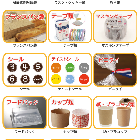
脱酸素剤対応袋
ラスク・クッキー袋
敷き紙
フランスパン袋
テープ類
マスキングテープ
シール
テイストシール
ビニタイ
フードパック
カップ類
紙・プラコップ