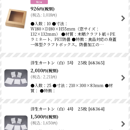
926
(税別)
円
(
税込
:
1,018
)
円
●入数：10 ●寸法：
W180×D180×H55mm（窓サイズ：
132×132mm） ●材質：未晒クラフト紙＋PE
ラミネート、PET防曇 ●特徴：食品対応の身蓋
一体型クラフトボックス。防曇加工の…
洋生カートン（白）5号 25枚
[
68365
]
2,010
(税別)
円
(
税込
:
2,211
)
円
●入数：25 ●寸法：210×300×83mm ●材
質： ●特徴：
洋生カートン（白）4号 25枚
[
68364
]
1,500
(税別)
円
(
税込
:
1,650
)
円