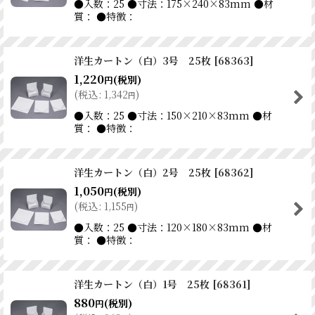
●入数：25 ●寸法：175×240×83mm ●材
質： ●特徴：
洋生カートン（白）3号 25枚
[
68363
]
1,220
(税別)
円
(
税込
:
1,342
)
円
●入数：25 ●寸法：150×210×83mm ●材
質： ●特徴：
洋生カートン（白）2号 25枚
[
68362
]
1,050
(税別)
円
(
税込
:
1,155
)
円
●入数：25 ●寸法：120×180×83mm ●材
質： ●特徴：
洋生カートン（白）1号 25枚
[
68361
]
880
(税別)
円