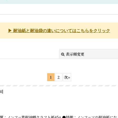
▶ 耐油紙と耐油袋の違いについてはこちらをクリック
表示順変更
1
2
次
»
4
]
絞り込む
m ●材質：ノンフッ素耐油晒クラフト紙45g ●特徴：ノンフッソの耐油紙