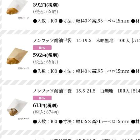
592
(税別)
円
(
税込
:
651
)
円
●入数：100 ●寸法：幅140×高195＋ベロ15m
ノンフッソ耐油平袋 14-19.5 未晒無地 100入
[
51
592
(税別)
円
(
税込
:
651
)
円
●入数：100 ●寸法：幅140×高195＋ベロ15m
ノンフッソ耐油平袋 15.5-21.5 白無地 100入
[
51
613
(税別)
円
(
税込
:
674
)
円
●入数：100 ●寸法：幅155×高215＋ベロ15m