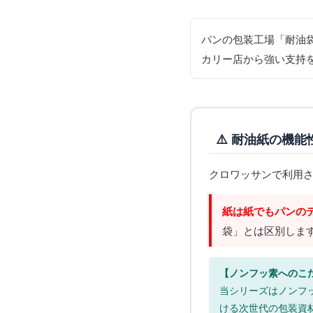
パンの包装工場「耐油
カリー店から強い支持
⚠️ 耐油紙の機
クロワッサンで利用
紙は紙でもパンの
袋」とは区別しま
【ノンフッ素へのこ
当シリーズはノンフ
ける次世代の包装資