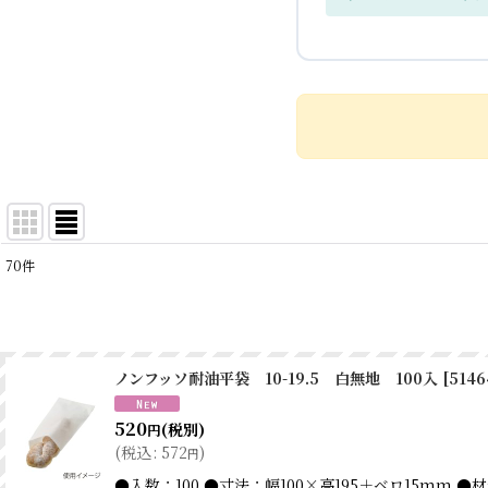
70
件
表示数
:
並び順
:
ノンフッソ耐油平袋 10-19.5 白無地 100入
[
5146
520
(税別)
円
(
税込
:
572
)
円
●入数：100 ●寸法：幅100×高195＋ベロ15m