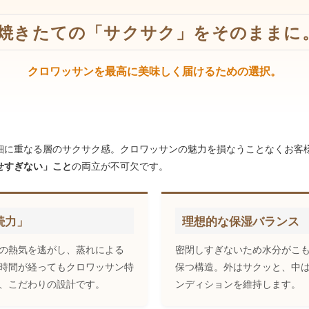
焼きたての「サクサク」をそのままに
クロワッサンを最高に美味しく届けるための選択。
細に重なる層のサクサク感。クロワッサンの魅力を損なうことなくお客
せすぎない」こと
の両立が不可欠です。
続力」
理想的な保湿バランス
の熱気を逃がし、蒸れによる
密閉しすぎないため水分がこ
時間が経ってもクロワッサン特
保つ構造。外はサクッと、中
、こだわりの設計です。
ンディションを維持します。