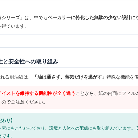
袋シリーズ」は、中でも
ベーカリーに特化した無駄の少ない設計
に
を得ています。
能性と安全性への取り組み
される耐油紙は、
「油は通さず、蒸気だけを逃がす」
特殊な機能を
テイストを維持する機能性が全く違う
ことから、紙の内面にフィル
すのでご注意ください。
だわり】
ッ素にもこだわっており、環境と人体への配慮にも取り組んでいます。
材です。