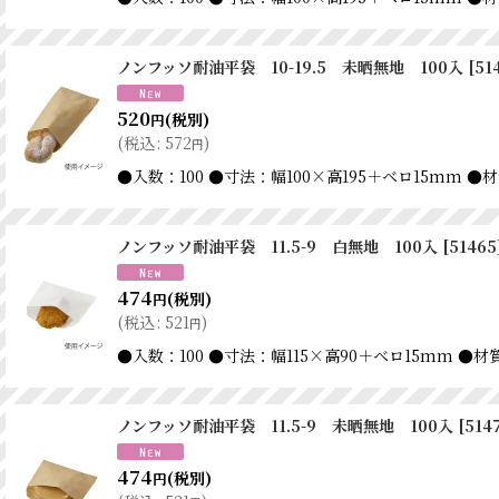
ノンフッソ耐油平袋 10-19.5 未晒無地 100入
[
51
520
(税別)
円
(
税込
:
572
)
円
●入数：100 ●寸法：幅100×高195＋ベロ15m
ノンフッソ耐油平袋 11.5-9 白無地 100入
[
51465
474
(税別)
円
(
税込
:
521
)
円
●入数：100 ●寸法：幅115×高90＋ベロ15mm
ノンフッソ耐油平袋 11.5-9 未晒無地 100入
[
514
474
(税別)
円