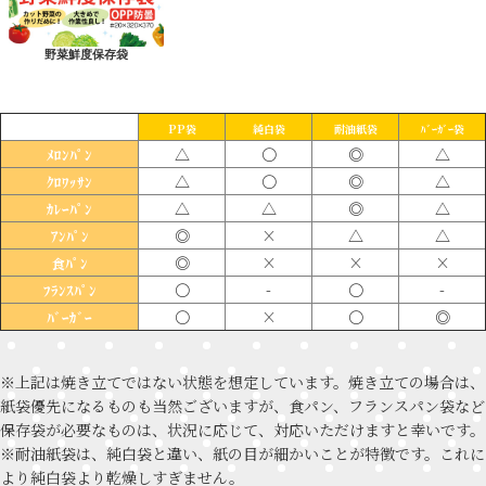
野菜鮮度保存袋
PP袋
純白袋
耐油紙袋
ﾊﾞｰｶﾞｰ袋
△
〇
◎
△
ﾒﾛﾝﾊﾟﾝ
△
〇
◎
△
ｸﾛﾜｯｻﾝ
△
△
◎
△
ｶﾚｰﾊﾟﾝ
◎
×
△
△
ｱﾝﾊﾟﾝ
◎
×
×
×
食ﾊﾟﾝ
〇
-
〇
-
ﾌﾗﾝｽﾊﾟﾝ
〇
×
〇
◎
ﾊﾞｰｶﾞｰ
※上記は焼き立てではない状態を想定しています。焼き立ての場合は、
紙袋優先になるものも当然ございますが、食パン、フランスパン袋など
保存袋が必要なものは、状況に応じて、対応いただけますと幸いです。
※耐油紙袋は、純白袋と違い、紙の目が細かいことが特徴です。これに
より純白袋より乾燥しすぎません。