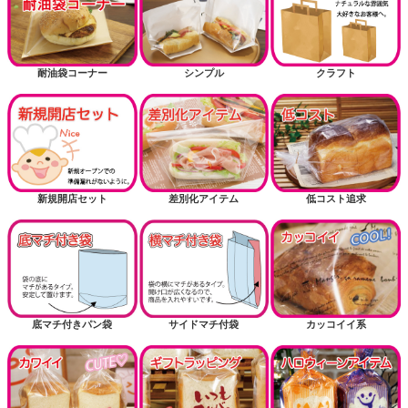
耐油袋コーナー
シンプル
クラフト
新規開店セット
差別化アイテム
低コスト追求
底マチ付きパン袋
サイドマチ付袋
カッコイイ系