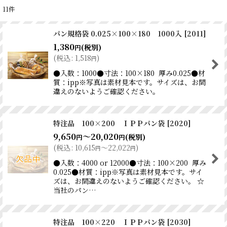
11
件
表示数
:
パン規格袋 0.025×100×180 1000入
[
2011
]
1,380
並び順
:
(税別)
円
(
税込
:
1,518
)
円
●入数：1000●寸法：100×180 厚み0.025●材
絞り込む
質：ipp※写真は素材見本です。サイズは、お間
違えのないようご確認ください。
特注品 100×200 ＩＰＰパン袋
[
2020
]
9,650
～20,020
(税別)
円
円
(
税込
:
10,615
～22,022
)
円
円
●入数：4000 or 12000●寸法：100×200 厚み
0.025●材質：ipp※写真は素材見本です。サイ
ズは、お間違えのないようご確認ください。 ☆
当社のパン…
特注品 100×220 ＩＰＰパン袋
[
2030
]