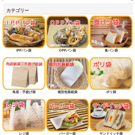
カテゴリー
IPPパン袋
OPPパン袋
食パン袋
角底・手提げ袋
個別包装紙袋
ポリ袋
レジ袋
バーガー袋
サンドイッチ袋