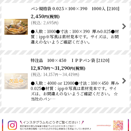
パン規格袋 0.025×100×390 1000入
[
2101
]
2,450
(税別)
円
(
税込
:
2,695
)
円
●入数：1000●寸法：100×390 厚み0.025●材
質：ipp※写真は素材見本です。サイズは、お間
違えのないようご確認ください。
特注品 100×450 ＩＰＰパン袋
[
2120
]
12,870
～31,290
(税別)
円
円
(
税込
:
14,157
～34,419
)
円
円
●入数：4000 or 12000●寸法：100×450 厚み
0.025●材質：ipp※写真は素材見本です。サイ
ズは、お間違えのないようご確認ください。 ☆
当社のパン…