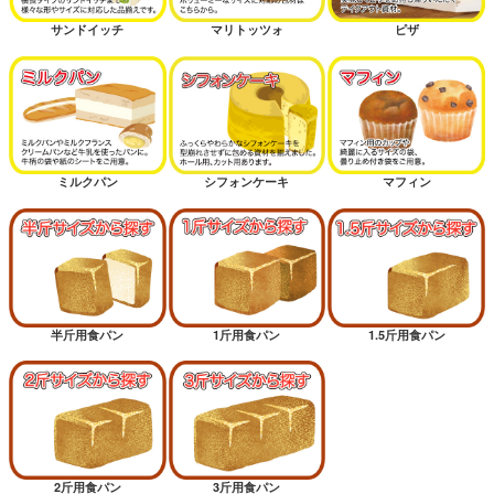
サンドイッチ
マリトッツォ
ピザ
ミルクパン
シフォンケーキ
マフィン
半斤用食パン
1斤用食パン
1.5斤用食パン
2斤用食パン
3斤用食パン