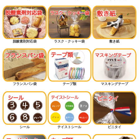
脱酸素剤対応袋
ラスク・クッキー袋
敷き紙
フランスパン袋
テープ類
マスキングテープ
シール
テイストシール
ビニタイ