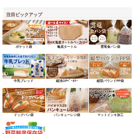
注目ピックアップ
ポケット袋
亀底タートル
雲竜食パン袋
牛乳ブレッド
縦浅OPﾍﾞｰｶﾘｰ
縦型パウンドPP袋
ドッグパン袋
パンキューレジ袋
マットインキ加工