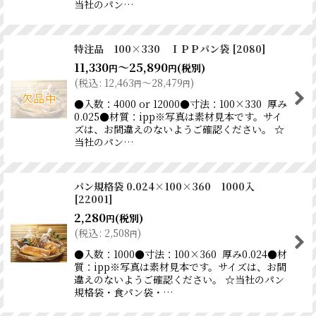
当社のパン…
特注品 100×330 ＩＰＰパン袋
[
2080
]
11,330
～25,890
(税別)
円
円
(
税込
:
12,463
～28,479
)
円
円
●入数：4000 or 12000●寸法：100×330 厚み
0.025●材質：ipp※写真は素材見本です。サイ
ズは、お間違えのないようご確認ください。 ☆
当社のパン…
パン規格袋 0.024×100×360 1000入
[
22001
]
2,280
(税別)
円
(
税込
:
2,508
)
円
●入数：1000●寸法：100×360 厚み0.024●材
質：ipp※写真は素材見本です。サイズは、お間
違えのないようご確認ください。 ☆当社のパン
規格袋・食パン袋・…