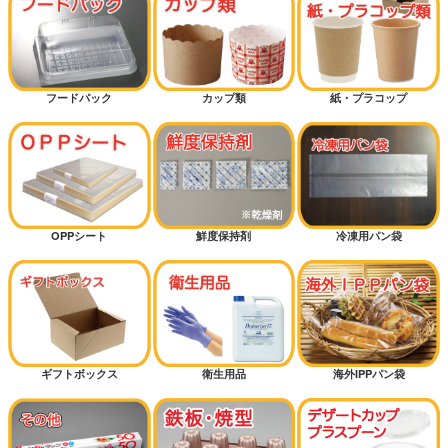
フードパック
カップ類
紙・プラコップ
OPPシート
鮮度保持剤
冷凍用パン袋
ギフトボックス
衛生用品
海外IPPパン袋