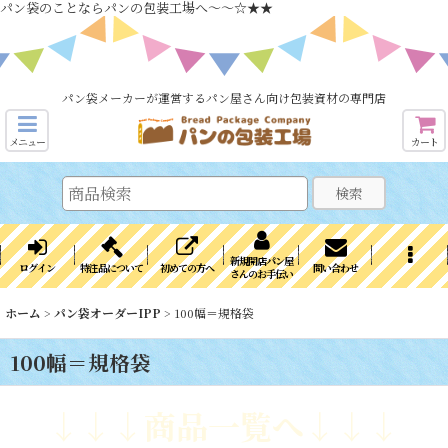
パン袋のことならパンの包装工場へ～～☆★★
パン袋メーカーが運営するパン屋さん向け包装資材の専門店
メニュー
カート
検索
新規開店パン屋
ログイン
特注品について
初めての方へ
問い合わせ
さんのお手伝い
ホーム
>
パン袋オーダーIPP
>
100幅＝規格袋
100幅＝規格袋
↓↓↓商品一覧へ↓↓↓