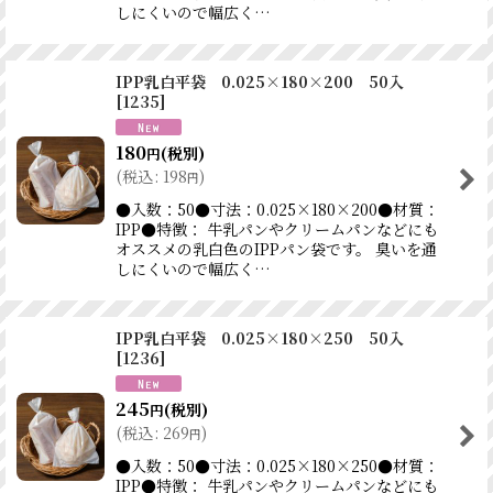
しにくいので幅広く…
IPP乳白平袋 0.025×180×200 50入
[
1235
]
180
(税別)
円
(
税込
:
198
)
円
●入数：50●寸法：0.025×180×200●材質：
IPP●特徴： 牛乳パンやクリームパンなどにも
オススメの乳白色のIPPパン袋です。 臭いを通
しにくいので幅広く…
IPP乳白平袋 0.025×180×250 50入
[
1236
]
245
(税別)
円
(
税込
:
269
)
円
●入数：50●寸法：0.025×180×250●材質：
IPP●特徴： 牛乳パンやクリームパンなどにも