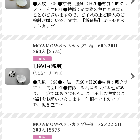
●入数：300●寸法：底60×H20●材質：晒クラ
フト＋内面PET●特徴：※実際の色目と異なる
ことがございますので、ご了承の上ご購入のご
検討お願いいたします。【新登場】ゴールドペ
ットカップ…
MOWMOWペットカップ牛柄 60×20H
360入
[
5574
]
1,860
(税別)
円
(
税込
:
2,046
)
円
●入数：360●寸法：底60×H20●材質：晒クラ
フト＋内面PET●特徴：※柄はランダム性があ
り、一定ではありません。ご了承上ご注文のご
検討をお願いいたします。牛柄ペットカップ
で、焼き立て…
MOWMOWペットカップ牛柄 75×22.5H
300入
[
5575
]