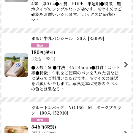
430 厚0.04●材質：HDPE 半透明●特徴：無
地タイプのシンプルなレジ袋です。※サイズのご
確認をお願いいたします。 ボックスに最適の
マ…
まるい牛乳パンシール 50入
[
35099
]
180
(税別)
円
(
税込
:
198
)
円
●入数：50●寸法：45×45ｍｍ●材質：コート
紙●特徴：牛乳をご使用のパンを入れた袋など
に貼ってご利用いただけます。※サイズの確認
をお願いいたします。写真見本は実際のラベル
の色とは異なる…
グルートンパック NO.150 M ダークブラウ
ン 100入
[
52910
]
546
(税別)
円
(
税込
:
600
)