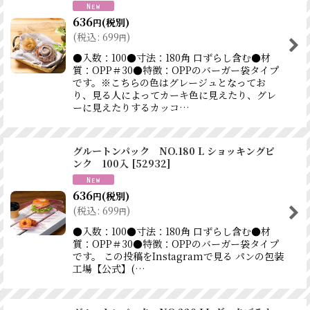
636
(税別)
円
(
税込
:
699
)
円
●入数：100●寸法：180角 口ずらし含む●材
質：OPP＃30●特徴：OPPのバーガー袋タイプ
です。※こちらの色はグレージュとなってお
り、見る人によってカーキ色に見えたり、グレ
ーに見えたりするカッコ…
グルートンパック NO.180 L ショッキングピ
ンク 100入
[
52932
]
636
(税別)
円
(
税込
:
699
)
円
●入数：100●寸法：180角 口ずらし含む●材
質：OPP＃30●特徴：OPPのバーガー袋タイプ
です。 この投稿をInstagramで見る パンの包装
工場【公式】(…