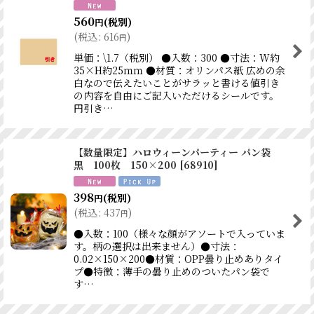
560
(税別)
円
(
税込
:
616
)
円
単価：\1.7（税別） ●入数：300 ●寸法：W約
35×H約25ｍｍ ●材質：オリンパス紙 広めの余
白なので伝えたいことがサラッと書ける値引き
の内容を自由にご記入いただけるシールです。
円引き…
【数量限定】ハロウィーンパーティー パン袋
黒 100枚 150×200
[
68910
]
398
(税別)
円
(
税込
:
437
)
円
●入数：100（様々な顔がアソートで入っていま
す。柄の選択は出来ません）●寸法：
0.02×150×200●材質：OPP曇り止めありタイ
プ●特徴：薄手の曇り止めのついたパン袋で
す…