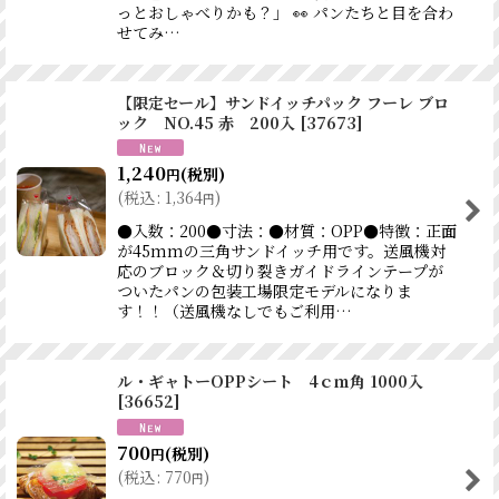
っとおしゃべりかも？」 👀 パンたちと目を合わ
せてみ…
【限定セール】サンドイッチパック フーレ ブロ
ック NO.45 赤 200入
[
37673
]
1,240
(税別)
円
(
税込
:
1,364
)
円
●入数：200●寸法：●材質：OPP●特徴：正面
が45mmの三角サンドイッチ用です。送風機対
応のブロック＆切り裂きガイドラインテープが
ついたパンの包装工場限定モデルになりま
す！！（送風機なしでもご利用…
ル・ギャトーOPPシート 4ｃｍ角 1000入
[
36652
]
700
(税別)
円
(
税込
:
770
)
円