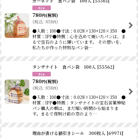
ガーネット 食パン袋 100入
[
55561
]
780
(税別)
円
(
税込
:
858
)
円
●入数：100●寸法：0.028×130+120×350 ●
材質：IPP●特徴：心を込めて焼いたパンは、ま
るで宝石のように輝いています。 その想いを、
私たちが作った特別なパン袋…
タンザナイト 食パン袋 100入
[
55562
]
780
(税別)
円
(
税込
:
858
)
円
●入数：100●寸法：0.028×130+120×350 ●
材質：IPP●特徴：タンザナイトの宝石言葉神秘
パン職人の朝は、まだ暗い時間から始まりま
す。まるで夜明け前の空のよう…
理由が書ける値引きシール 300枚入
[
69971
]