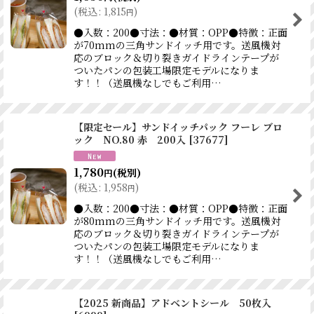
(
税込
:
1,815
)
円
●入数：200●寸法：●材質：OPP●特徴：正面
が70mmの三角サンドイッチ用です。送風機対
応のブロック＆切り裂きガイドラインテープが
ついたパンの包装工場限定モデルになりま
す！！（送風機なしでもご利用…
【限定セール】サンドイッチパック フーレ ブロ
ック NO.80 赤 200入
[
37677
]
1,780
(税別)
円
(
税込
:
1,958
)
円
●入数：200●寸法：●材質：OPP●特徴：正面
が80mmの三角サンドイッチ用です。送風機対
応のブロック＆切り裂きガイドラインテープが
ついたパンの包装工場限定モデルになりま
す！！（送風機なしでもご利用…
【2025 新商品】アドベントシール 50枚入