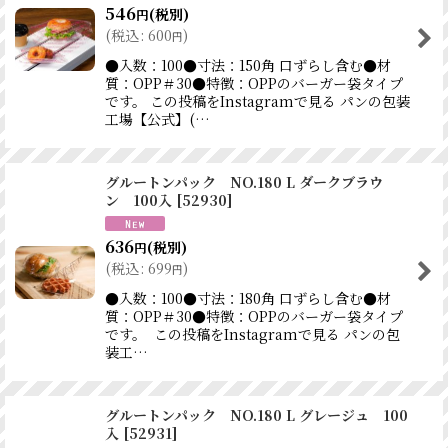
546
(税別)
円
(
税込
:
600
)
円
●入数：100●寸法：150角 口ずらし含む●材
質：OPP＃30●特徴：OPPのバーガー袋タイプ
です。 この投稿をInstagramで見る パンの包装
工場【公式】(…
グルートンパック NO.180 L ダークブラウ
ン 100入
[
52930
]
636
(税別)
円
(
税込
:
699
)
円
●入数：100●寸法：180角 口ずらし含む●材
質：OPP＃30●特徴：OPPのバーガー袋タイプ
です。 この投稿をInstagramで見る パンの包
装工…
グルートンパック NO.180 L グレージュ 100
入
[
52931
]