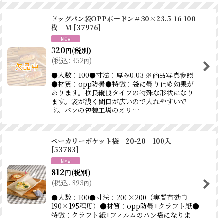
ドッグパン袋OPPボードン＃30×23.5-16 100
枚 M
[
37976
]
320
(税別)
円
(
税込
:
352
)
円
●入数：100●寸法：厚み0.03 ※商品写真参照
●材質：opp防曇●特徴：袋に曇り止め効果が
あります。横長縦浅タイプの特殊な形状になり
ます。袋が浅く間口が広いので入れやすいで
す。パンの包装工場のオリ…
ベーカリーポケット袋 20-20 100入
[
53783
]
812
(税別)
円
(
税込
:
893
)
円
●入数：100●寸法：200×200（実質有効巾
190×195程度）●材質：opp防曇+クラフト紙●
特徴：クラフト紙+フィルムのパン袋になりま