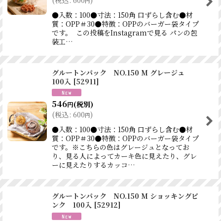
円
●入数：100●寸法：150角 口ずらし含む●材
質：OPP＃30●特徴：OPPのバーガー袋タイプ
です。 この投稿をInstagramで見る パンの包
装工…
グルートンパック NO.150 M グレージュ
100入
[
52911
]
546
(税別)
円
(
税込
:
600
)
円
●入数：100●寸法：150角 口ずらし含む●材
質：OPP＃30●特徴：OPPのバーガー袋タイプ
です。※こちらの色はグレージュとなってお
り、見る人によってカーキ色に見えたり、グレ
ーに見えたりするカッコ…
グルートンパック NO.150 M ショッキングピ
ンク 100入
[
52912
]