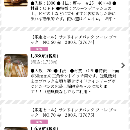
●入数：1000 ●寸法：厚み ＃25 40×40 ●
材質：ＯＰＰ ●特徴：フルーツデニッシュの
上、ピザの上などに乗せますと袋詰めした際に
潰れず効果的です。使い道はイロイロ。 ※印…
【限定セール】サンドイッチパック フーレ ブロ
ック NO.60 赤 200入
[
37674
]
1,580
(税別)
円
(
税込
:
1,738
)
円
●入数：200●寸法：●材質：OPP●特徴：正面
が60mmの三角サンドイッチ用です。送風機対
応のブロック＆切り裂きガイドラインテープが
ついたパンの包装工場限定モデルになりま
す！！（送風機なしでもご利用…
【限定セール】サンドイッチパック フーレ ブロ
ック NO.70 赤 200入
[
37675
]
1,650
(税別)
円