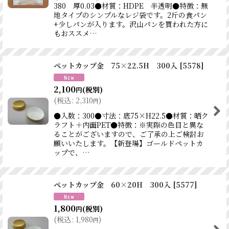
380 厚0.03●材質：HDPE 半透明●特徴：無
地タイプのシンプルなレジ袋です。2斤の食パン
+少しパンが入ります。沢山パンを買われた方に
もおススメ…
ペットカップ金 75×22.5H 300入
[
5578
]
2,100
(税別)
円
(
税込
:
2,310
)
円
●入数：300●寸法：底75×H22.5●材質：晒ク
ラフト＋内面PET●特徴：※実際の色目と異な
ることがございますので、ご了承の上ご検討お
願いいたします。【新登場】ゴールドペットカ
ップで、…
ペットカップ金 60×20H 300入
[
5577
]
1,800
(税別)
円
(
税込
:
1,980
)
円