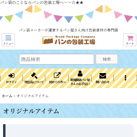
パン袋のことならパンの包装工場へ～～☆★★
パン袋メーカーが運営するパン屋さん向け包装資材の専門店
メニュー
カート
検索
新規開店パン屋
ログイン
特注品について
初めての方へ
問い合わせ
さんのお手伝い
ホーム
>
オリジナルアイテム
オリジナルアイテム