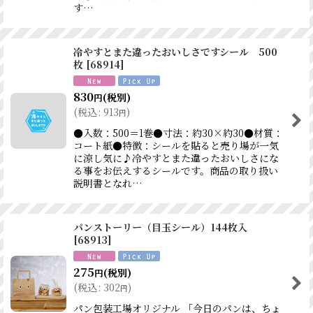
す…
冷やすとまた違ったおいしさですシール 500
枚
[
68914
]
830
(税別)
円
(
税込
:
913
)
円
●入数：500＝1巻●寸法：約30×約30●材質：
コート紙●特徴：シールを貼ると売り場が一気
に涼し気に♪冷やすとまた違ったおいしさにな
る事をお伝えするシールです。商品の取り扱い
説明書となれ…
パンストーリー（目玉シール）144枚入
[
68913
]
275
(税別)
円
(
税込
:
302
)
円
パン包装工場オリジナル 「今日のパンは、ちょ