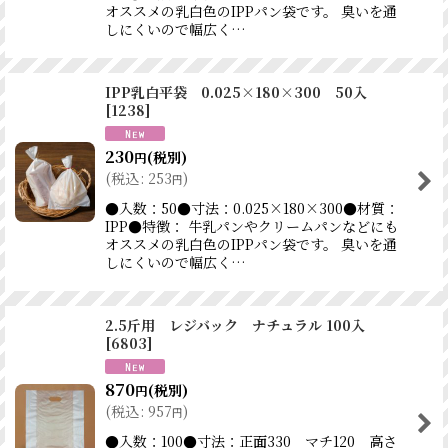
オススメの乳白色のIPPパン袋です。 臭いを通
しにくいので幅広く…
IPP乳白平袋 0.025×180×300 50入
[
1238
]
230
(税別)
円
(
税込
:
253
)
円
●入数：50●寸法：0.025×180×300●材質：
IPP●特徴： 牛乳パンやクリームパンなどにも
オススメの乳白色のIPPパン袋です。 臭いを通
しにくいので幅広く…
2.5斤用 レジバック ナチュラル 100入
[
6803
]
870
(税別)
円
(
税込
:
957
)
円
●入数：100●寸法：正面330 マチ120 高さ