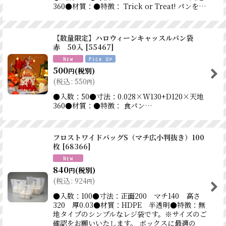
360●材質：●特徴： Trick or Treat! パンを…
【数量限定】ハロウィーンキャッスルパン袋
赤 50入
[
55467
]
500
(税別)
円
(
税込
:
550
)
円
●入数：50●寸法：0.028×W130+D120×天地
360●材質：●特徴： 食パン…
フロストワイドバッグS（マチ広小判抜き）100
枚
[
68366
]
840
(税別)
円
(
税込
:
924
)
円
●入数：100●寸法：正面200 マチ140 高さ
320 厚0.03●材質：HDPE 半透明●特徴：無
地タイプのシンプルなレジ袋です。※サイズのご
確認をお願いいたします。 ボックスに最適の