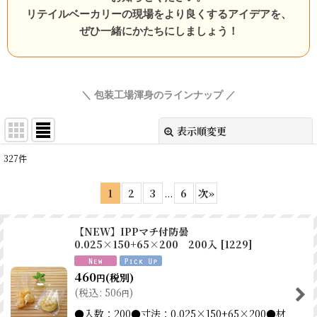
リテイルベーカリーの現場をより良くするアイデアを、
ぜひ一緒にかたちにしましょう！
＼ 包装工場渾身のラインナップ ／
表示順変更
閉じる
327
件
表示数
:
1
2
3
...
6
次
»
並び順
:
【NEW】IPPマチ付防曇
0.025×150+65×200 200入
[
1229
]
絞り込む
460
(税別)
円
(
税込
:
506
)
円
●入数：200●寸法：0.025×150+65×200●材