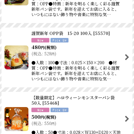
質：OPP●特徴：新年を明るく楽しく彩る謹賀
新年パン袋です。新年を迎えてお店に入ると、
いつもにはない飾り物や音楽に特別な気…
謹賀新年 OPP袋 15-20 100入
[
55570
]
480
(税別)
円
(
税込
:
528
)
円
●入数：100●寸法：0.025×150×200 ●材
質：OPP●特徴：新年を明るく楽しく彩る謹賀
新年パン袋です。新年を迎えてお店に入ると、
いつもにはない飾り物や音楽に特別な気…
【数量限定】ハロウィーンモンスターパン袋
50入
[
55468
]
500
(税別)
円
(
税込
:
550
)
円
●入数：50●寸法：0.028×W130+D120×天地