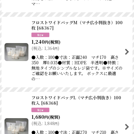
マ…
フロストワイドバッグM（マチ広小判抜き）100
枚
[
68367
]
1,240
(税別)
円
(
税込
:
1,364
)
円
●入数：100●寸法：正面240 マチ170 高さ
350 厚0.035●材質：HDPE 半透明●特徴：
無地タイプのシンプルなレジ袋です。※サイズの
ご確認をお願いいたします。 ボックスに最適
の…
フロストワイドバッグL（マチ広小判抜き）100
枚入
[
68368
]
1,680
(税別)
円
(
税込
:
1,848
)
円
●入数：100●寸法：正面270 マチ210 高さ