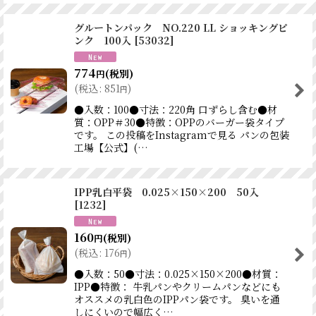
グルートンパック NO.220 LL ショッキングピ
ンク 100入
[
53032
]
774
(税別)
円
(
税込
:
851
)
円
●入数：100●寸法：220角 口ずらし含む●材
質：OPP＃30●特徴：OPPのバーガー袋タイプ
です。 この投稿をInstagramで見る パンの包装
工場【公式】(…
IPP乳白平袋 0.025×150×200 50入
[
1232
]
160
(税別)
円
(
税込
:
176
)
円
●入数：50●寸法：0.025×150×200●材質：
IPP●特徴： 牛乳パンやクリームパンなどにも
オススメの乳白色のIPPパン袋です。 臭いを通
しにくいので幅広く…