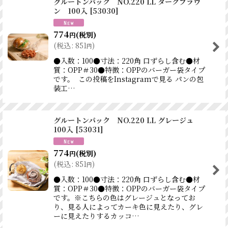
グルートンパック NO.220 LL ダークブラウ
ン 100入
[
53030
]
774
(税別)
円
(
税込
:
851
)
円
●入数：100●寸法：220角 口ずらし含む●材
質：OPP＃30●特徴：OPPのバーガー袋タイプ
です。 この投稿をInstagramで見る パンの包
装工…
グルートンパック NO.220 LL グレージュ
100入
[
53031
]
774
(税別)
円
(
税込
:
851
)
円
●入数：100●寸法：220角 口ずらし含む●材
質：OPP＃30●特徴：OPPのバーガー袋タイプ
です。※こちらの色はグレージュとなってお
り、見る人によってカーキ色に見えたり、グレ
ーに見えたりするカッコ…