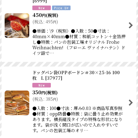
[
6999
]
450
(税別)
円
(
税込
:
495
)
円
●単価：\9（税別）●入数：50●寸法：
40mm×40mm●材質：和紙コットン＋金箔押
し●特徴：パンの包装工場オリジナル Frohe
Weihnachten! （フローエ ヴァイナハテン）ド
イツ語で…
ドッグパン袋OPPボードン＃30×25-16 100
枚 L
[
37977
]
350
(税別)
円
(
税込
:
385
)
円
●入数：100●寸法：厚み0.03 ※商品写真参照
●材質：opp防曇●特徴：袋に曇り止め効果が
あります。横長縦浅タイプの特殊な形状になり
ます。袋が浅く間口が広いので入れやすいで
す。パンの包装工場のオリ…