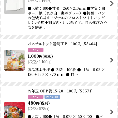
(
税込
:
1,144
)
円
●入数：100●寸法：260×210mm●材質：白
ボール紙（表が白・裏がグレー）●特徴：パン
の包装工場オリジナルのフロストワイドバッグ
L（マチ広小判抜き）用台紙です。持ち運びの不
安を解消！…
パステルドット透明IPP 100入
[
55464
]
1,000
(税別)
円
(
税込
:
1,100
)
円
製品基本仕様 ● 入数：100枚 ● 寸法：0.03 ×
130 + 120 × 370 mm ● 材…
お年玉 OPP袋 15-20 100入
[
55571
]
480
(税別)
円
(
税込
:
528
)
円
●入数：100●寸法：0.025×150×200 ●材