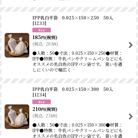
IPP乳白平袋 0.025×150×250 50入
[
1233
]
185
(税別)
円
(
税込
:
203
)
円
●入数：50●寸法：0.025×150×250●材質：
IPP●特徴： 牛乳パンやクリームパンなどにも
オススメの乳白色のIPPパン袋です。 臭いを通
しにくいので幅広く…
IPP乳白平袋 0.025×150×300 50入
[
1234
]
210
(税別)
円
(
税込
:
231
)
円
●入数：50●寸法：0.025×150×300●材質：
IPP●特徴： 牛乳パンやクリームパンなどにも
オススメの乳白色のIPPパン袋です。 臭いを通