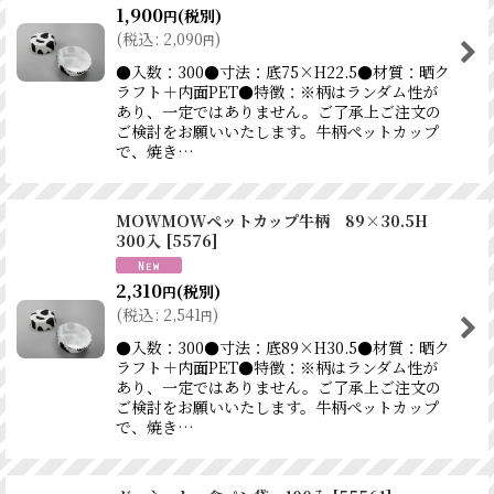
1,900
(税別)
円
(
税込
:
2,090
)
円
●入数：300●寸法：底75×H22.5●材質：晒ク
ラフト＋内面PET●特徴：※柄はランダム性が
あり、一定ではありません。ご了承上ご注文の
ご検討をお願いいたします。牛柄ペットカップ
で、焼き…
MOWMOWペットカップ牛柄 89×30.5H
300入
[
5576
]
2,310
(税別)
円
(
税込
:
2,541
)
円
●入数：300●寸法：底89×H30.5●材質：晒ク
ラフト＋内面PET●特徴：※柄はランダム性が
あり、一定ではありません。ご了承上ご注文の
ご検討をお願いいたします。牛柄ペットカップ
で、焼き…