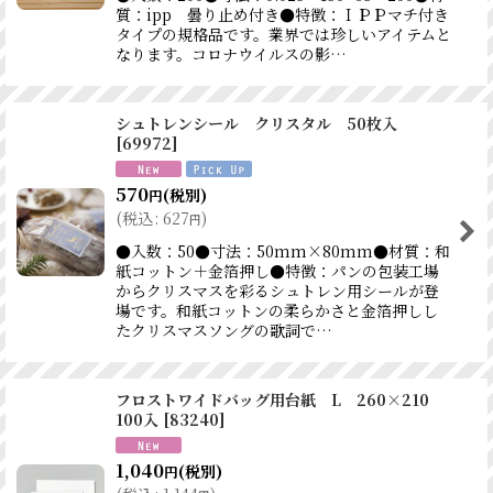
質：ipp 曇り止め付き●特徴：ＩＰＰマチ付き
タイプの規格品です。業界では珍しいアイテムと
なります。コロナウイルスの影…
シュトレンシール クリスタル 50枚入
[
69972
]
570
(税別)
円
(
税込
:
627
)
円
●入数：50●寸法：50mm×80mm●材質：和
紙コットン＋金箔押し●特徴：パンの包装工場
からクリスマスを彩るシュトレン用シールが登
場です。和紙コットンの柔らかさと金箔押しし
たクリスマスソングの歌詞で…
フロストワイドバッグ用台紙 L 260×210
100入
[
83240
]
1,040
(税別)
円