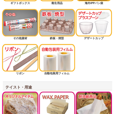
ギフトボックス
衛生用品
海外IPPパン袋
その他資材
鉄板・焼型
デザートカップ
リボン
自動包装用フィルム
テイスト・用途