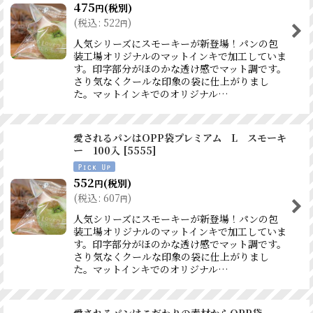
475
(税別)
円
(
税込
:
522
)
円
人気シリーズにスモーキーが新登場！パンの包
装工場オリジナルのマットインキで加工していま
す。印字部分がほのかな透け感でマット調です。
さり気なくクールな印象の袋に仕上がりまし
た。マットインキでのオリジナル…
愛されるパンはOPP袋プレミアム L スモーキ
ー 100入
[
5555
]
552
(税別)
円
(
税込
:
607
)
円
人気シリーズにスモーキーが新登場！パンの包
装工場オリジナルのマットインキで加工していま
す。印字部分がほのかな透け感でマット調です。
さり気なくクールな印象の袋に仕上がりまし
た。マットインキでのオリジナル…
愛されるパンはこだわりの素材からOPP袋