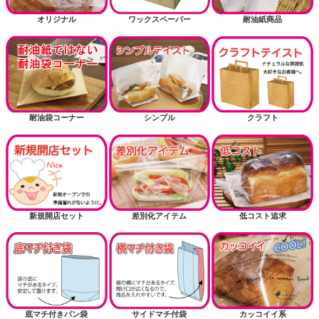
オリジナル
ワックスペーパー
耐油紙商品
耐油袋コーナー
シンプル
クラフト
新規開店セット
差別化アイテム
低コスト追求
底マチ付きパン袋
サイドマチ付袋
カッコイイ系