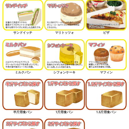
サンドイッチ
マリトッツォ
ピザ
ミルクパン
シフォンケーキ
マフィン
半斤用食パン
1斤用食パン
1.5斤用食パン