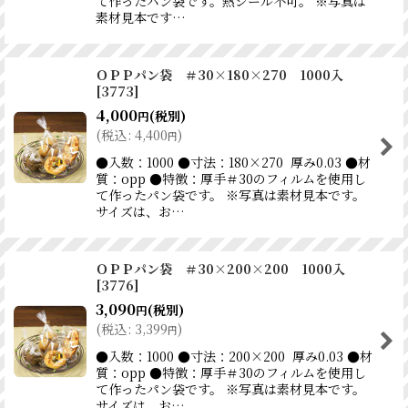
て作ったパン袋です。熱シール不可。 ※写真は
素材見本です…
ＯＰＰパン袋 ＃30×180×270 1000入
[
3773
]
4,000
(税別)
円
(
税込
:
4,400
)
円
●入数：1000 ●寸法：180×270 厚み0.03 ●材
質：opp ●特徴：厚手＃30のフィルムを使用し
て作ったパン袋です。 ※写真は素材見本です。
サイズは、お…
ＯＰＰパン袋 ＃30×200×200 1000入
[
3776
]
3,090
(税別)
円
(
税込
:
3,399
)
円
●入数：1000 ●寸法：200×200 厚み0.03 ●材
質：opp ●特徴：厚手＃30のフィルムを使用し
て作ったパン袋です。 ※写真は素材見本です。
サイズは、お…