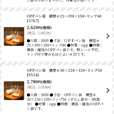
し部分がありますので、作業性が良いです…
OPPパン袋 横型＃25×190×150+リップ40
[
3787
]
2,620
(税別)
円
(
税込
:
2,882
)
円
●入数：1000 ●寸法：ＯＰＰパン袋 横型＃
25×190×150+リップ40 ●材質：opp ●特徴：
横長・縦浅のOPPパン袋です。熱シール不可。
リップ付で厚みもほどよい＃25です。
OPPパン袋 横型＃30×220×120+リップ50
[
9554
]
2,780
(税別)
円
(
税込
:
3,058
)
円
●入数：1000 ●寸法：OPPパン袋 横型＃
30×220×120+リップ50（ずらし部分・1枚部
分） ●材質：opp ●特徴：横長・縦浅のOPPパ
ン袋です。