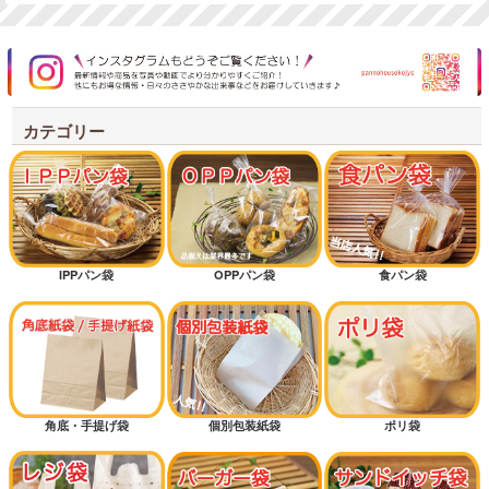
カテゴリー
IPPパン袋
OPPパン袋
食パン袋
角底・手提げ袋
個別包装紙袋
ポリ袋