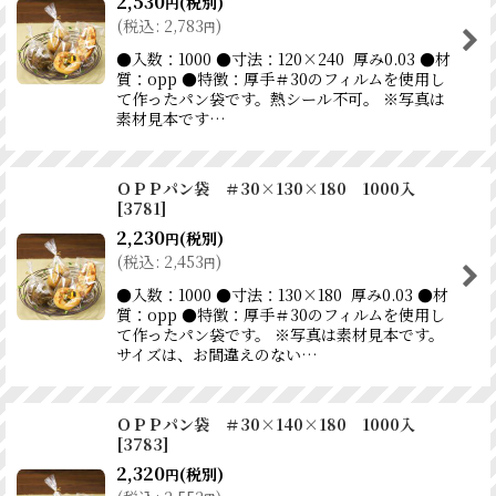
2,530
(税別)
円
(
税込
:
2,783
)
円
●入数：1000 ●寸法：120×240 厚み0.03 ●材
質：opp ●特徴：厚手＃30のフィルムを使用し
て作ったパン袋です。熱シール不可。 ※写真は
素材見本です…
ＯＰＰパン袋 ＃30×130×180 1000入
[
3781
]
2,230
(税別)
円
(
税込
:
2,453
)
円
●入数：1000 ●寸法：130×180 厚み0.03 ●材
質：opp ●特徴：厚手＃30のフィルムを使用し
て作ったパン袋です。 ※写真は素材見本です。
サイズは、お間違えのない…
ＯＰＰパン袋 ＃30×140×180 1000入
[
3783
]
2,320
(税別)
円