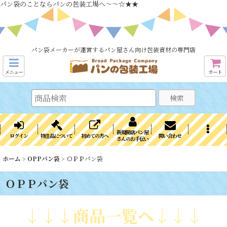
パン袋のことならパンの包装工場へ～～☆★★
パン袋メーカーが運営するパン屋さん向け包装資材の専門店
メニュー
カート
検索
新規開店パン屋
ログイン
特注品について
初めての方へ
問い合わせ
さんのお手伝い
ホーム
>
OPPパン袋
>
ＯＰＰパン袋
ＯＰＰパン袋
↓↓↓商品一覧へ↓↓↓