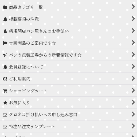
商品カテゴリ一覧
掲載事項の注意
新規開店パン屋さんのお手伝い
☆新商品のご案内です☆
パンの包装工場からの新着情報です☆
会員登録について
ご利用案内
ショッピングカート
お気に入り
クロネコ掛け払いへの申し込み窓口
特注品注文テンプレート