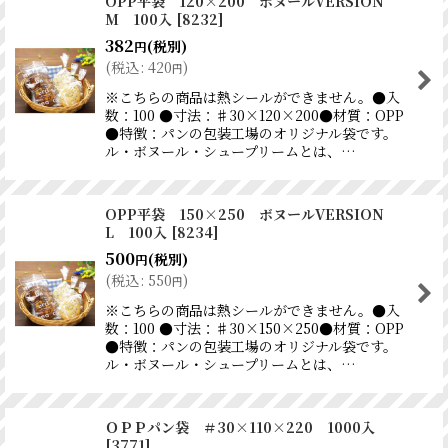
OPP平袋 120×200 ボヌールVERSION
M 100入
[
8232
]
382
(税別)
円
(
税込
:
420
)
円
※こちらの商品は熱シールができません。●入
数：100 ●寸法：♯30×120×200●材質：OPP
●特徴：パンの包装工場のオリジナル袋です。
ル・ボヌール・シュープリームとは、…
OPP平袋 150×250 ボヌールVERSION
L 100入
[
8234
]
500
(税別)
円
(
税込
:
550
)
円
※こちらの商品は熱シールができません。●入
数：100 ●寸法：♯30×150×250●材質：OPP
●特徴：パンの包装工場のオリジナル袋です。
ル・ボヌール・シュープリームとは、…
ＯＰＰパン袋 ＃30×110×220 1000入
[
3771
]