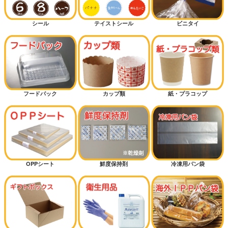
シール
テイストシール
ビニタイ
フードパック
カップ類
紙・プラコップ
OPPシート
鮮度保持剤
冷凍用パン袋